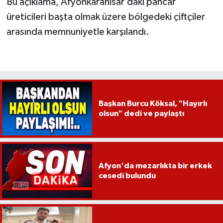
Bu açıklama, Afyonkarahisar’daki pancar
üreticileri başta olmak üzere bölgedeki çiftçiler
arasında memnuniyetle karşılandı.
Başkan Burcu Köksal, "Hayırlı
olsun" dedi ve paylaştı
Afyon'da mezarlıkta bir erkek
cesedi bulundu