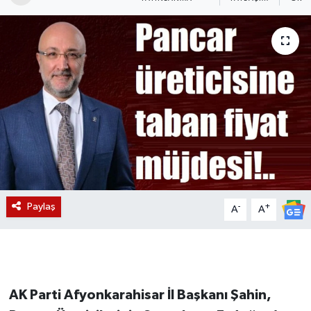
Magazin
Etkinlikler
Paylaş
-
+
A
A
AK Parti Afyonkarahisar İl Başkanı Şahin,