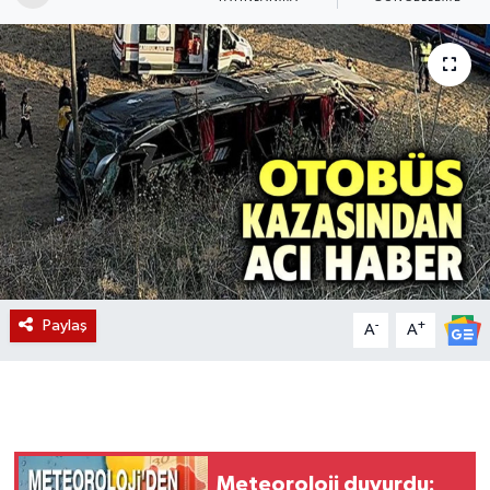
Magazin
Etkinlikler
Paylaş
-
+
A
A
Meteoroloji duyurdu: