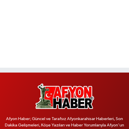
Afyon Haber; Güncel ve Tarafsız Afyonkarahisar Haberleri, Son
Dakika Gelişmeleri, Köşe Yazıları ve Haber Yorumlarıyla Afyon'un