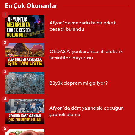
En Çok Okunanlar
1
Afyon'da mezarlıkta bir erkek
cesedi bulundu
2
OEDAŞ Afyonkarahisar ili elektrik
kesintileri duyurusu
3
Büyük deprem mi geliyor?
4
Afyon’da dört yaşındaki çocuğun
şüpheli ölümü
5