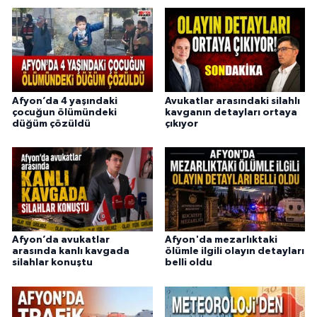
Afyon’da 4 yaşındaki
Avukatlar arasındaki silahlı
çocuğun ölümündeki
kavganın detayları ortaya
düğüm çözüldü
çıkıyor
Afyon’da avukatlar
Afyon'da mezarlıktaki
arasında kanlı kavgada
ölümle ilgili olayın detayları
silahlar konuştu
belli oldu