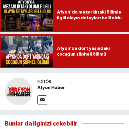
Afyon'da mezarlıktaki ölümle
ilgili olayın detayları belli oldu
Afyon’da dört yaşındaki
çocuğun şüpheli ölümü
EDITÖR
Afyon Haber
Bunlar da ilginizi çekebilir