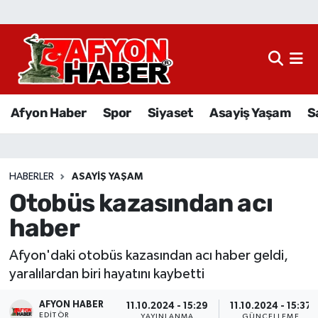
Afyon Haber
Siyaset
Afyon Haber
Spor
Siyaset
Asayiş Yaşam
S
Spor
Asayiş Yaşam
HABERLER
ASAYIŞ YAŞAM
Otobüs kazasından acı
Sağlık
haber
Eğitim
Afyon'daki otobüs kazasından acı haber geldi,
Sivil Toplum
yaralılardan biri hayatını kaybetti
AFYON HABER
Ekonomi
11.10.2024 - 15:29
11.10.2024 - 15:37
EDITÖR
YAYINLANMA
GÜNCELLEME