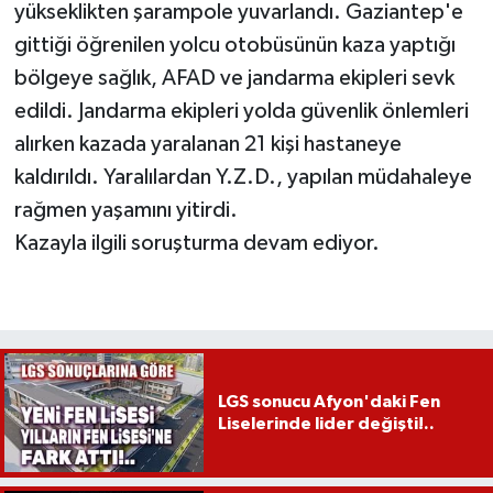
yükseklikten şarampole yuvarlandı. Gaziantep'e
gittiği öğrenilen yolcu otobüsünün kaza yaptığı
bölgeye sağlık, AFAD ve jandarma ekipleri sevk
edildi. Jandarma ekipleri yolda güvenlik önlemleri
alırken kazada yaralanan 21 kişi hastaneye
kaldırıldı. Yaralılardan Y.Z.D., yapılan müdahaleye
rağmen yaşamını yitirdi.
Kazayla ilgili soruşturma devam ediyor.
LGS sonucu Afyon'daki Fen
Liselerinde lider değişti!..