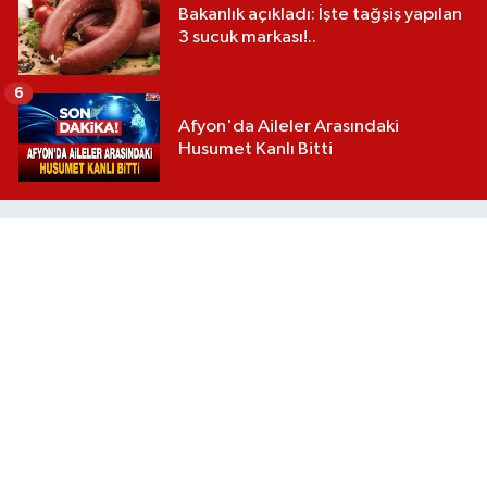
Bakanlık açıkladı: İşte tağşiş yapılan
3 sucuk markası!..
6
Afyon'da Aileler Arasındaki
Husumet Kanlı Bitti