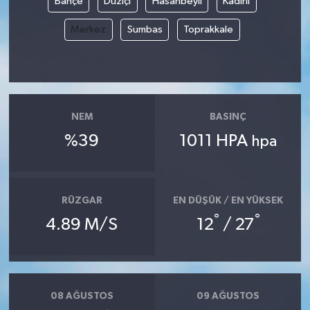
Bahçe
Düziçi
Hasanbeyli
Kadirli
Merkez
Sumbas
Toprakkale
NEM
BASINÇ
%39
1011 HPA
hpa
RÜZGAR
EN DÜŞÜK / EN YÜKSEK
°
°
4.89 M/S
12
/ 27
08 AĞUSTOS
09 AĞUSTOS