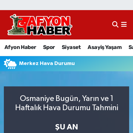
Afyon Haber
Siyaset
Afyon Haber
Spor
Siyaset
Asayiş Yaşam
S
Spor
Merkez Hava Durumu
Asayiş Yaşam
Sağlık
Osmaniye Bugün, Yarın ve 1
Eğitim
Haftalık Hava Durumu Tahmini
Sivil Toplum
ŞU AN
Ekonomi