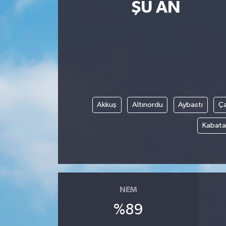
ŞU AN
Magazin
Etkinlikler
Akkuş
Altınordu
Aybastı
Ç
Kabata
NEM
%89