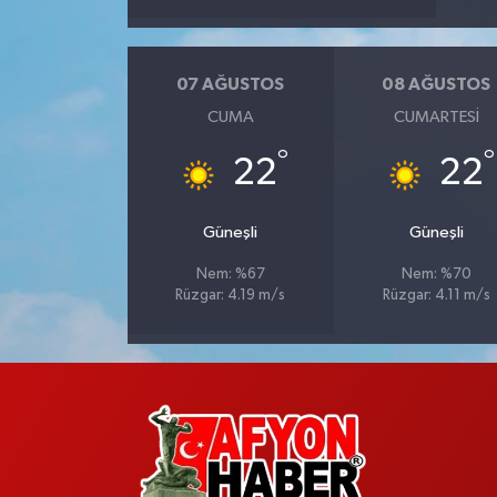
07 AĞUSTOS
08 AĞUSTOS
CUMA
CUMARTESI
°
°
22
22
Güneşli
Güneşli
Nem: %67
Nem: %70
Rüzgar: 4.19 m/s
Rüzgar: 4.11 m/s