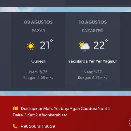
09 AĞUSTOS
10 AĞUSTOS
PAZAR
PAZARTESI
°
°
21
22
Güneşli
Yakınlarda Yer Yer Yağmur
Nem: %75
Nem: %77
Rüzgar: 4.69 m/s
Rüzgar: 4.81 m/s
Dumlupınar Mah. Yüzbaşı Agah Caddesi No:44
Daire:3 Kat:2 Afyonkarahisar
+90506 811 8659