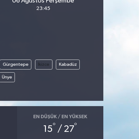
06 Ağustos Perşembe
23:45
Gürgentepe
İkizce
Kabadüz
Ünye
EN DÜŞÜK / EN YÜKSEK
°
°
15
/ 27