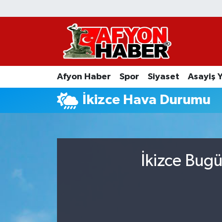
Afyon Haber
Siyaset
Afyon Haber
Spor
Siyaset
Asayiş 
Spor
İkizce Hava Durumu
Asayiş Yaşam
Sağlık
İkizce Bugü
Eğitim
Sivil Toplum
Ekonomi