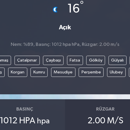
°
16
Açık
Nem: %89, Basınç: 1012 hpa hPa, Rüzgar: 2.00 m/s
amaş
Çatalpınar
Çaybaşı
Fatsa
Gölköy
Gülyalı
ş
Korgan
Kumru
Mesudiye
Perşembe
Ulubey
BASINÇ
RÜZGAR
1012 HPA
2.00 M/S
hpa