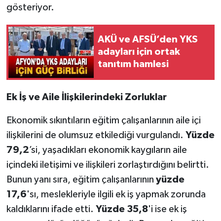
gösteriyor.
AKÜ ve AFSÜ’den YKS
adayları için ortak
tanıtım hamlesi
Ek İş ve Aile İlişkilerindeki Zorluklar
Ekonomik sıkıntıların eğitim çalışanlarının aile içi
ilişkilerini de olumsuz etkilediği vurgulandı.
Yüzde
79,2
’si, yaşadıkları ekonomik kaygıların aile
içindeki iletişimi ve ilişkileri zorlaştırdığını belirtti.
Bunun yanı sıra, eğitim çalışanlarının
yüzde
17,6
'sı, meslekleriyle ilgili ek iş yapmak zorunda
kaldıklarını ifade etti.
Yüzde 35,8
'i ise ek iş