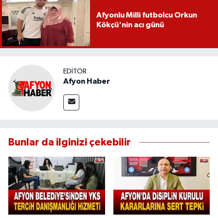
Afyonlu Milli futbolcu Orkun
Kökçü'nin acı günü
EDITÖR
Afyon Haber
Bunlar da ilginizi çekebilir