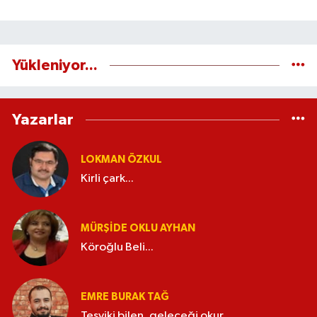
Yükleniyor...
Yazarlar
LOKMAN ÖZKUL
Kirli çark...
MÜRŞIDE OKLU AYHAN
Köroğlu Beli...
EMRE BURAK TAĞ
Teşviki bilen, geleceği okur