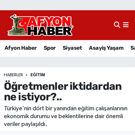
Afyon Haber
Siyaset
Afyon Haber
Spor
Siyaset
Asayiş Yaşam
S
Spor
Asayiş Yaşam
HABERLER
EĞITIM
Öğretmenler iktidardan
Sağlık
ne istiyor?..
Eğitim
Türkiye'nin dört bir yanından eğitim çalışanlarının
Sivil Toplum
ekonomik durumu ve beklentilerine dair önemli
veriler paylaşıldı.
Ekonomi