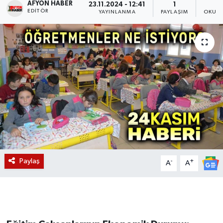
AFYON HABER
23.11.2024 - 12:41
1
EDITÖR
YAYINLANMA
PAYLAŞIM
OKUNM
Magazin
Etkinlikler
Paylaş
-
+
A
A