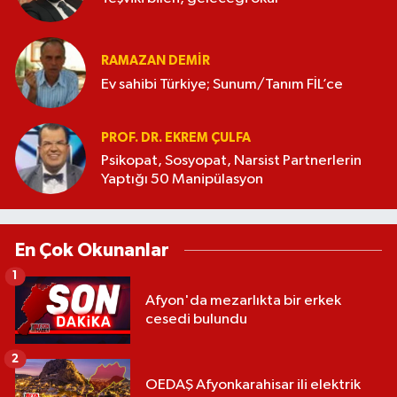
RAMAZAN DEMİR
Ev sahibi Türkiye; Sunum/Tanım FİL’ce
PROF. DR. EKREM ÇULFA
Psikopat, Sosyopat, Narsist Partnerlerin
Yaptığı 50 Manipülasyon
En Çok Okunanlar
1
Afyon'da mezarlıkta bir erkek
cesedi bulundu
2
OEDAŞ Afyonkarahisar ili elektrik