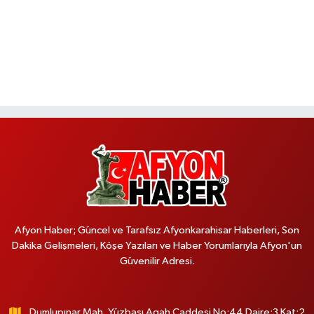
Afyon Haber; Güncel ve Tarafsız Afyonkarahisar Haberleri, Son
Dakika Gelişmeleri, Köşe Yazıları ve Haber Yorumlarıyla Afyon'un
Güvenilir Adresi.
Dumlupınar Mah. Yüzbaşı Agah Caddesi No:44 Daire:3 Kat:2