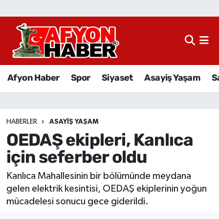
Afyon Haber
Siyaset
Afyon Haber
Spor
Siyaset
Asayiş Yaşam
S
Spor
Asayiş Yaşam
HABERLER
ASAYIŞ YAŞAM
OEDAŞ ekipleri, Kanlıca
Sağlık
için seferber oldu
Eğitim
Kanlıca Mahallesinin bir bölümünde meydana
Sivil Toplum
gelen elektrik kesintisi, OEDAŞ ekiplerinin yoğun
mücadelesi sonucu gece giderildi.
Ekonomi