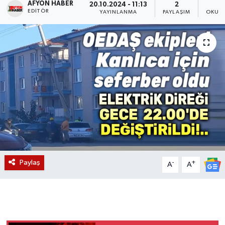
AFYON HABER
20.10.2024 - 11:13
2
EDITÖR
YAYINLANMA
PAYLAŞIM
OKUNM
Magazin
Etkinlikler
Paylaş
-
+
A
A