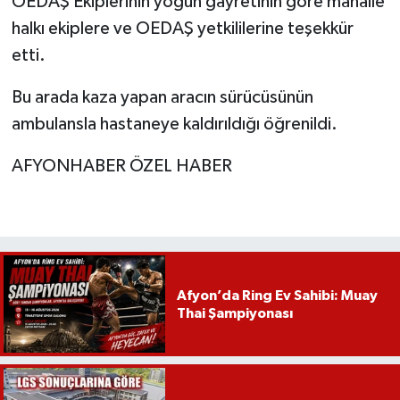
OEDAŞ Ekiplerinin yoğun gayretinin göre mahalle
halkı ekiplere ve OEDAŞ yetkililerine teşekkür
etti.
Bu arada kaza yapan aracın sürücüsünün
ambulansla hastaneye kaldırıldığı öğrenildi.
AFYONHABER ÖZEL HABER
Afyon’da Ring Ev Sahibi: Muay
Thai Şampiyonası