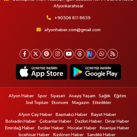
Afyonkarahisar
+90506 811 8659
afyonhaber.com@gmail.com
Afyon Haber
Spor
Siyaset
Asayiş Yaşam
Sağlık
Eğitim
Sivil Toplum
Ekonomi
Magazin
Etkinlikler
Afyon Çay Haber
Başmakçı Haber
Bayat Haber
Bolvadin Haber
Çobanlar Haber
Dazkırı Haber
Dinar Haber
Emirdağ Haber
Evciler Haber
Hocalar Haber
İhsaniye Haber
İscehisar Haber
Kızılören Haber
Sandıklı Haber