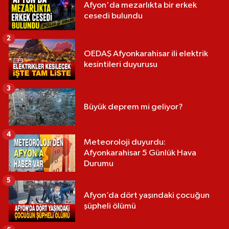
Afyon'da mezarlıkta bir erkek
cesedi bulundu
2
OEDAŞ Afyonkarahisar ili elektrik
kesintileri duyurusu
3
Büyük deprem mi geliyor?
4
Meteoroloji duyurdu:
Afyonkarahisar 5 Günlük Hava
Durumu
5
Afyon’da dört yaşındaki çocuğun
şüpheli ölümü