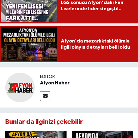
LGS sonucu Afyon'daki Fen
Liselerinde lider değişti!..
Afyon'da mezarlıktaki ölümle
ilgili olayın detayları belli oldu
EDITÖR
Afyon Haber
Bunlar da ilginizi çekebilir