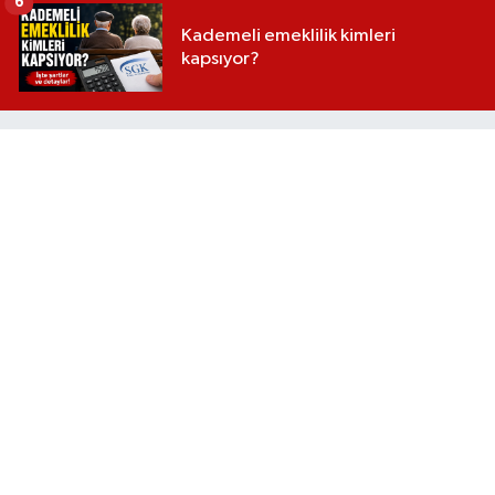
6
Kademeli emeklilik kimleri
kapsıyor?