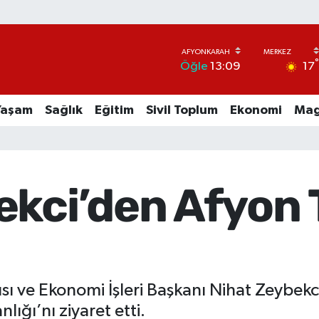
17
Öğle
13:09
Yaşam
Sağlık
Eğitim
Sivil Toplum
Ekonomi
Mag
kci’den Afyon 
ı ve Ekonomi İşleri Başkanı Nihat Zeybekci
lığı’nı ziyaret etti.