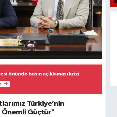
esi önünde basın açıklaması krizi
e
tlarımız Türkiye’nin
n Önemli Güçtür"