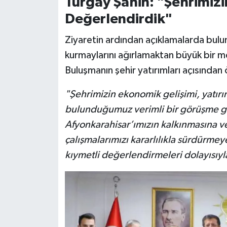
Turgay Şahin: "Şehrimizi
Değerlendirdik"
Ziyaretin ardından açıklamalarda bulu
kurmaylarını ağırlamaktan büyük bir m
Buluşmanın şehir yatırımları açısından
"Şehrimizin ekonomik gelişimi, yatır
bulunduğumuz verimli bir görüşme gerç
Afyonkarahisar’ımızın kalkınmasına ve
çalışmalarımızı kararlılıkla sürdürme
kıymetli değerlendirmeleri dolayısıy