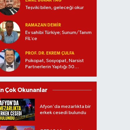
EMRE BURAK TAĞ
Teşviki bilen, geleceği okur
RAMAZAN DEMİR
Ev sahibi Türkiye; Sunum/Tanım
FİL’ce
PROF. DR. EKREM ÇULFA
Psikopat, Sosyopat, Narsist
Partnerlerin Yaptığı 50
Manipülasyon
En Çok Okunanlar
Afyon'da mezarlıkta bir
erkek cesedi bulundu