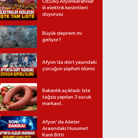
OEDAŞ Afyonkarahisar
ili elektrik kesintileri
duyurusu
Büyük deprem mi
geliyor?
Afyon’da dört yaşındaki
çocuğun şüpheli ölümü
Bakanlık açıkladı: İşte
tağşiş yapılan 3 sucuk
markası!..
Afyon'da Aileler
Arasındaki Husumet
Kanlı Bitti