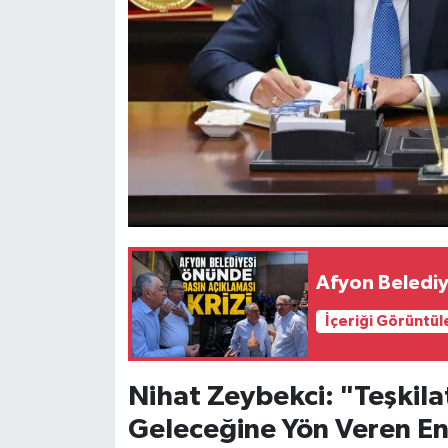
Afyon Belediy
İçeriği Görüntül
Nihat Zeybekci: "Teşkila
Geleceğine Yön Veren E