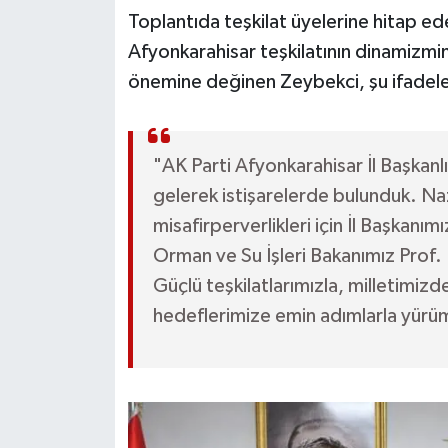
Toplantıda teşkilat üyelerine hitap e
Afyonkarahisar teşkilatının dinamizmin
önemine değinen Zeybekci, şu ifadeler
"AK Parti Afyonkarahisar İl Başkanl
gelerek istişarelerde bulunduk. Naz
misafirperverlikleri için İl Başkan
Orman ve Su İşleri Bakanımız Prof.
Güçlü teşkilatlarımızla, milletimizd
hedeflerimize emin adımlarla yür