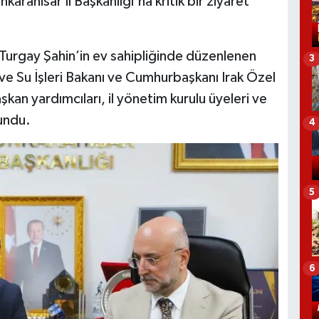
ahisar İl Başkanlığı'na kritik bir ziyaret
 Turgay Şahin’in ev sahipliğinde düzenlenen
3
 ve Su İşleri Bakanı ve Cumhurbaşkanı Irak Özel
aşkan yardımcıları, il yönetim kurulu üyeleri ve
undu.
4
5
6