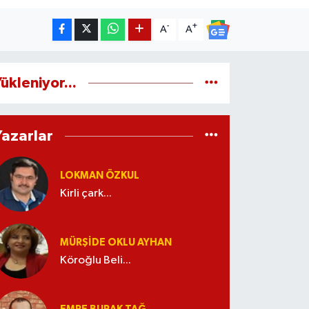
-
+
A
A
ükleniyor...
Yazarlar
LOKMAN ÖZKUL
Kirli çark...
MÜRŞIDE OKLU AYHAN
Köroğlu Beli...