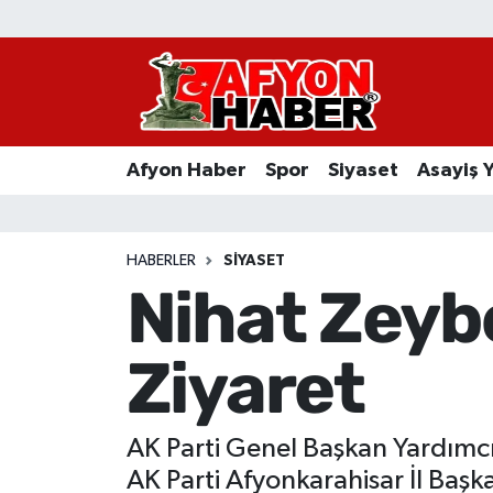
Afyon Haber
Siyaset
Afyon Haber
Spor
Siyaset
Asayiş 
Spor
Asayiş Yaşam
HABERLER
SIYASET
Nihat Zeybe
Sağlık
Ziyaret
Eğitim
Sivil Toplum
AK Parti Genel Başkan Yardımcıs
Ekonomi
AK Parti Afyonkarahisar İl Başkan