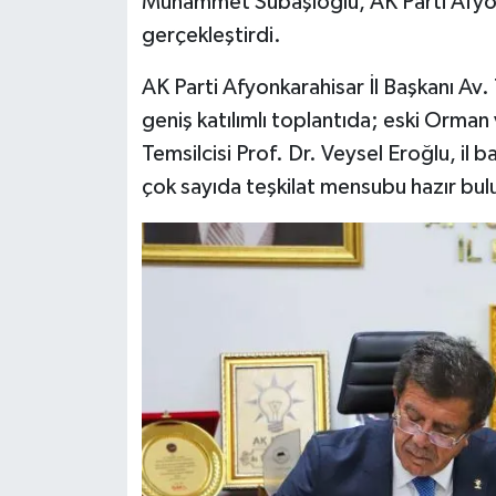
Muhammet Subaşıoğlu, AK Parti Afyonkar
gerçekleştirdi.
AK Parti Afyonkarahisar İl Başkanı Av.
geniş katılımlı toplantıda; eski Orman
Temsilcisi Prof. Dr. Veysel Eroğlu, il b
çok sayıda teşkilat mensubu hazır bul