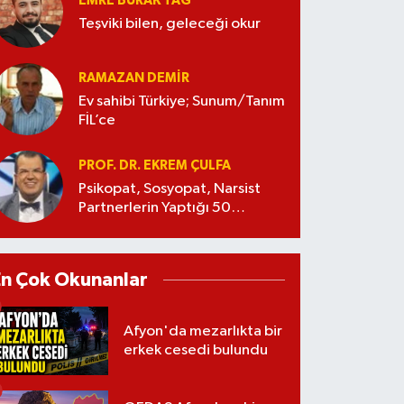
EMRE BURAK TAĞ
Teşviki bilen, geleceği okur
RAMAZAN DEMİR
Ev sahibi Türkiye; Sunum/Tanım
FİL’ce
PROF. DR. EKREM ÇULFA
Psikopat, Sosyopat, Narsist
Partnerlerin Yaptığı 50
Manipülasyon
En Çok Okunanlar
Afyon'da mezarlıkta bir
erkek cesedi bulundu