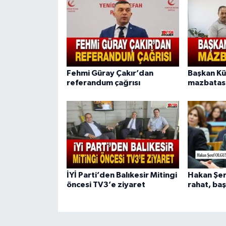
Fehmi Güray Çakır’dan
Başkan K
referandum çağrısı
mazbatası
İYİ Parti’den Balıkesir Mitingi
Hakan Şer
öncesi TV3’e ziyaret
rahat, baş