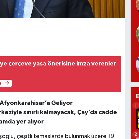
iye çerçeve yasa önerisine imza verenler
e
 Afyonkarahisar’a Geliyor
1
keziyle sınırlı kalmayacak, Çay’da cadde
ramda yer alıyor
2
şoğlu, çeşitli temaslarda bulunmak üzere 19