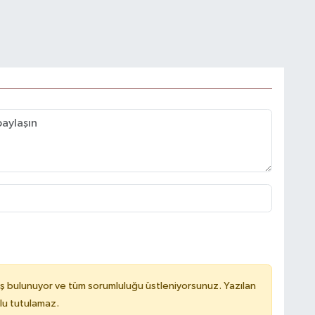
ş bulunuyor ve tüm sorumluluğu üstleniyorsunuz. Yazılan
lu tutulamaz.