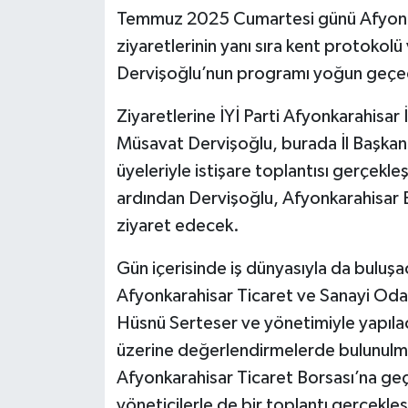
Temmuz 2025 Cumartesi günü Afyonkar
ziyaretlerinin yanı sıra kent protokolü 
Dervişoğlu’nun programı yoğun geçe
Ziyaretlerine İYİ Parti Afyonkarahisar 
Müsavat Dervişoğlu, burada İl Başkan
üyeleriyle istişare toplantısı gerçekle
ardından Dervişoğlu, Afyonkarahisar 
ziyaret edecek.
Gün içerisinde iş dünyasıyla da buluşacak
Afyonkarahisar Ticaret ve Sanayi Oda
Hüsnü Serteser ve yönetimiyle yapıl
üzerine değerlendirmelerde bulunulma
Afyonkarahisar Ticaret Borsası’na g
yöneticilerle de bir toplantı gerçekle