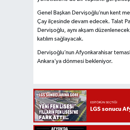
Genel Başkan Dervişoğlu’nun kent mer
Çay ilçesinde devam edecek. Talat Paş
Dervişoğlu, aynı akşam düzenlenecek 
katılım sağlayacak.
Dervişoğlu’nun Afyonkarahisar temasl
Ankara’ya dönmesi bekleniyor.
EDITÖRÜN SEÇTIĞI
LGS sonucu Afy