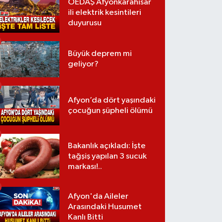
OEDAŞ Afyonkarahisar
ili elektrik kesintileri
duyurusu
Büyük deprem mi
geliyor?
Afyon’da dört yaşındaki
çocuğun şüpheli ölümü
Bakanlık açıkladı: İşte
tağşiş yapılan 3 sucuk
markası!..
Afyon'da Aileler
Arasındaki Husumet
Kanlı Bitti