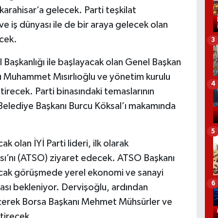
ahisar’a gelecek. Parti teşkilat
ve iş dünyası ile de bir araya gelecek olan
cek.
3
İl Başkanlığı ile başlayacak olan Genel Başkan
ı Muhammet Mısırlıoğlu ve yönetim kurulu
4
ştirecek. Parti binasındaki temaslarının
Belediye Başkanı Burcu Köksal’ı makamında
5
 olan İYİ Parti lideri, ilk olarak
sı’nı (ATSO) ziyaret edecek. ATSO Başkanı
acak görüşmede yerel ekonomi ve sanayi
6
sı bekleniyor. Dervişoğlu, ardından
eçerek Borsa Başkanı Mehmet Mühsürler ve
ştirecek.