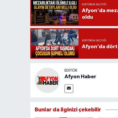
EDITÖRÜN SEÇTIĞI
Afyon'da mezarl
oldu
EDITÖRÜN SEÇTIĞI
Afyon’da dört
EDITÖR
Afyon Haber
Bunlar da ilginizi çekebilir