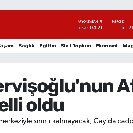
2
İmsak
04:21
Yaşam
Sağlık
Eğitim
Sivil Toplum
Ekonomi
Mag
rvişoğlu'nun A
lli oldu
rkeziyle sınırlı kalmayacak, Çay’da cadde a