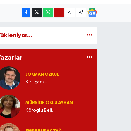
-
+
A
A
ükleniyor...
Yazarlar
LOKMAN ÖZKUL
Kirli çark...
MÜRŞIDE OKLU AYHAN
Köroğlu Beli...