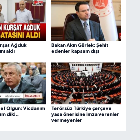
ürşat Ağduk
Bakan Akın Gürlek: Şehit
nı aldı
edenler kapsam dışı
ef Olgun: Vicdanım
Terörsüz Türkiye çerçeve
ım dik!..
yasa önerisine imza verenler
vermeyenler