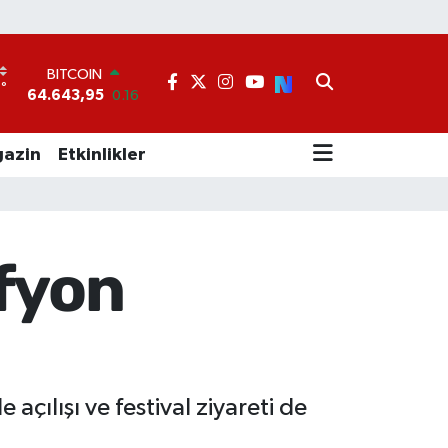
BITCOIN
64.643,95
0.16
DOLAR
°
1
47,6704
0
EURO
55,0406
-0.08
azin
Etkinlikler
STERLİN
64,2143
0
GRAM ALTIN
6500.87
0.12
BİST100
fyon
13.799
70
çılışı ve festival ziyareti de