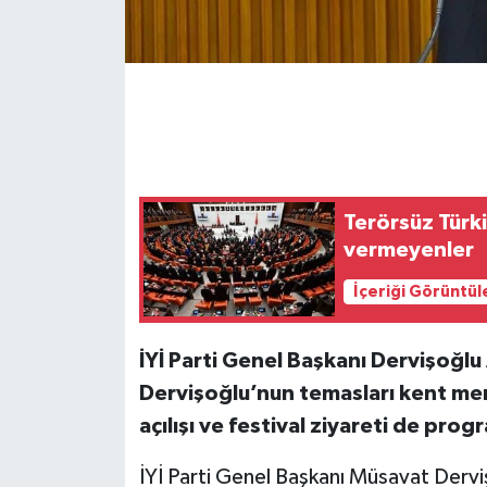
Terörsüz Türk
vermeyenler
İçeriği Görüntül
İYİ Parti Genel Başkanı Dervişoğlu
Dervişoğlu’nun temasları kent mer
açılışı ve festival ziyareti de prog
İYİ Parti Genel Başkanı Müsavat Dervi