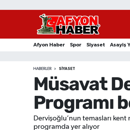
Afyon Haber
Siyaset
Afyon Haber
Spor
Siyaset
Asayiş 
Spor
Asayiş Yaşam
HABERLER
SIYASET
Müsavat De
Sağlık
Programı be
Eğitim
Sivil Toplum
Dervişoğlu’nun temasları kent me
Ekonomi
programda yer alıyor