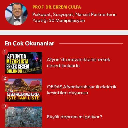
PROF. DR. EKREM ÇULFA
Psikopat, Sosyopat, Narsist Partnerlerin
Yaptığı 50 Manipülasyon
En Çok Okunanlar
1
Afyon'da mezarlıkta bir erkek
cesedi bulundu
2
OEDAŞ Afyonkarahisar ili elektrik
kesintileri duyurusu
3
Büyük deprem mi geliyor?