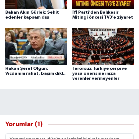
Bakan Akın Gürlek: Şehit
İYİ Parti’den Balıkesir
edenler kapsam dışı
Mitingi öncesi TV3’e ziyaret
Hakan Şeref Olgun:
Terörsüz Türkiye çerçeve
Vicdanım rahat, başım dik!..
yasa önerisine imza
verenler vermeyenler
Yorumlar (1)