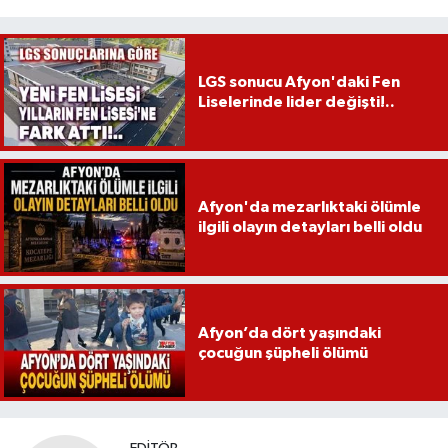
LGS sonucu Afyon'daki Fen
Liselerinde lider değişti!..
Afyon'da mezarlıktaki ölümle
ilgili olayın detayları belli oldu
Afyon’da dört yaşındaki
çocuğun şüpheli ölümü