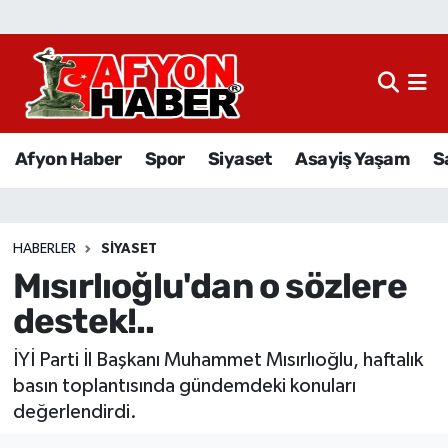
Afyon Haber
Siyaset
Afyon Haber
Spor
Siyaset
Asayiş Yaşam
S
Spor
Asayiş Yaşam
HABERLER
SIYASET
Mısırlıoğlu'dan o sözlere
Sağlık
destek!..
Eğitim
İYİ Parti İl Başkanı Muhammet Mısırlıoğlu, haftalık
Sivil Toplum
basın toplantısında gündemdeki konuları
değerlendirdi.
Ekonomi