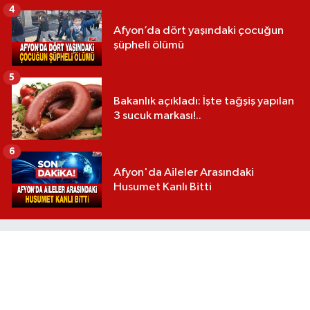
4
Afyon’da dört yaşındaki çocuğun
şüpheli ölümü
5
Bakanlık açıkladı: İşte tağşiş yapılan
3 sucuk markası!..
6
Afyon'da Aileler Arasındaki
Husumet Kanlı Bitti