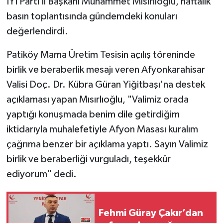
İYİ Parti İl Başkanı Muhammet Mısırlıoğlu, haftalık
basın toplantısında gündemdeki konuları
değerlendirdi.
Patiköy Mama Üretim Tesisin açılış töreninde
birlik ve beraberlik mesajı veren Afyonkarahisar
Valisi Doç. Dr. Kübra Güran Yiğitbaşı'na destek
açıklaması yapan Mısırlıoğlu, "Valimiz orada
yaptığı konuşmada benim dile getirdiğim
iktidarıyla muhalefetiyle Afyon Masası kuralım
çağrıma benzer bir açıklama yaptı. Sayın Valimiz
birlik ve beraberliği vurguladı, teşekkür
ediyorum" dedi.
Fehmi Güray Çakır’dan