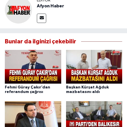
EDITÖR
Afyon Haber
Bunlar da ilginizi çekebilir
Fehmi Güray Çakır’dan
Başkan Kürşat Ağduk
referandum çağrısı
mazbatasını aldı