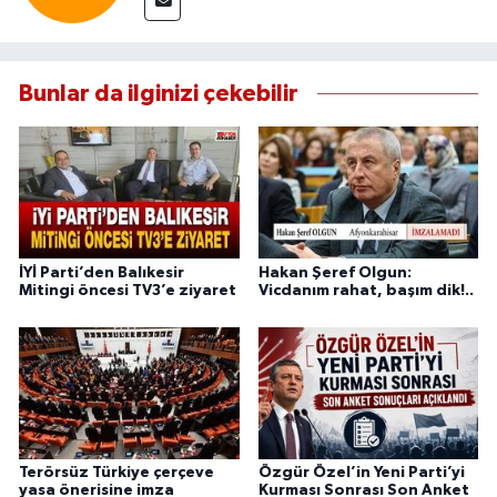
Bunlar da ilginizi çekebilir
İYİ Parti’den Balıkesir
Hakan Şeref Olgun:
Mitingi öncesi TV3’e ziyaret
Vicdanım rahat, başım dik!..
Terörsüz Türkiye çerçeve
Özgür Özel’in Yeni Parti’yi
yasa önerisine imza
Kurması Sonrası Son Anket