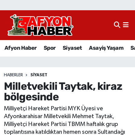
Afyon Haber
Siyaset
Afyon Haber
Spor
Siyaset
Asayiş Yaşam
S
Spor
Asayiş Yaşam
HABERLER
SIYASET
Milletvekili Taytak, kiraz
Sağlık
bölgesinde
Eğitim
Milliyetçi Hareket Partisi MYK Üyesi ve
Sivil Toplum
Afyonkarahisar Milletvekili Mehmet Taytak,
Milliyetçi Hareket Partisi TBMM haftalık grup
Ekonomi
toplantısına katıldıktan hemen sonra Sultandağı