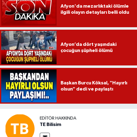
Afyon'da mezarlıktaki ölümle
ilgili olayın detayları belli oldu
Afyon’da dört yaşındaki
çocuğun şüpheli ölümü
Başkan Burcu Köksal, "Hayırlı
olsun" dedi ve paylaştı
EDITÖR HAKKINDA
TE Bilisim