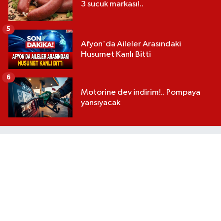
3 sucuk markası!..
5
Afyon'da Aileler Arasındaki
Husumet Kanlı Bitti
6
Motorine dev indirim!.. Pompaya
yansıyacak