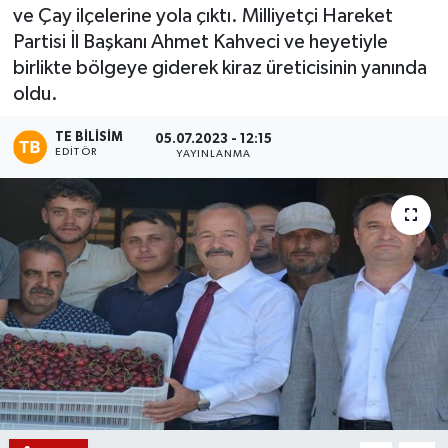
ve Çay ilçelerine yola çıktı. Milliyetçi Hareket
Magazin
Partisi İl Başkanı Ahmet Kahveci ve heyetiyle
birlikte bölgeye giderek kiraz üreticisinin yanında
Etkinlikler
oldu.
TE BILISIM
05.07.2023 - 12:15
EDITÖR
YAYINLANMA