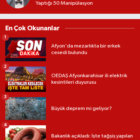
Yaptığı 50 Manipülasyon
En Çok Okunanlar
1
Afyon'da mezarlıkta bir erkek
cesedi bulundu
2
OEDAŞ Afyonkarahisar ili elektrik
kesintileri duyurusu
3
Büyük deprem mi geliyor?
4
Bakanlık açıkladı: İşte tağşiş yapılan