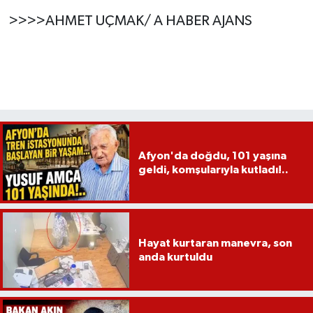
>>>>AHMET UÇMAK/ A HABER AJANS
Afyon'da doğdu, 101 yaşına
geldi, komşularıyla kutladı!..
Hayat kurtaran manevra, son
anda kurtuldu