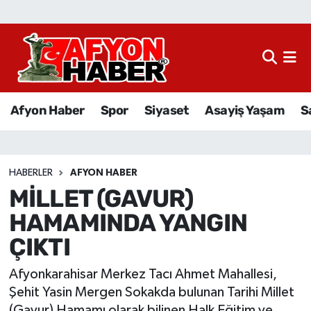
Afyon Haber
Siyaset
Afyon Haber
Spor
Siyaset
Asayiş Yaşam
S
Spor
Asayiş Yaşam
HABERLER
AFYON HABER
MİLLET (GAVUR)
Sağlık
HAMAMINDA YANGIN
Eğitim
ÇIKTI
Sivil Toplum
Afyonkarahisar Merkez Tacı Ahmet Mahallesi,
Şehit Yasin Mergen Sokakda bulunan Tarihi Millet
Ekonomi
(Gavur) Hamamı olarak bilinen Halk Eğitim ve