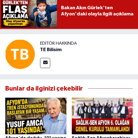
Bakan Akın Gürlek'ten
Afyon'daki olayla ilgili açıklama
EDITÖR HAKKINDA
TE Bilisim
Bunlar da ilginizi çekebilir