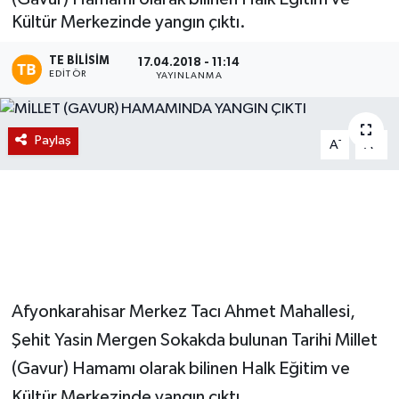
Kültür Merkezinde yangın çıktı.
Magazin
TE BILISIM
17.04.2018 - 11:14
EDITÖR
Etkinlikler
YAYINLANMA
Paylaş
-
+
A
A
Afyonkarahisar Merkez Tacı Ahmet Mahallesi,
Şehit Yasin Mergen Sokakda bulunan Tarihi Millet
(Gavur) Hamamı olarak bilinen Halk Eğitim ve
Kültür Merkezinde yangın çıktı.