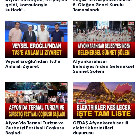
Afyon'da doğdu, 101 yaşına
Sağlık-Sen Afyonkarahisar
geldi, komşularıyla
6. Olağan Genel Kurulu
kutladı!..
Tamamlandı
Veysel Eroğlu’ndan Tv3’e
Afyonkarahisar
Anlamlı Ziyaret
Belediyesi’nden Geleneksel
Sünnet Şöleni
Afyon’da Termal Turizm ve
OEDAŞ Afyonkarahisar ili
Gurbetçi Festivali Coşkusu
elektrik kesintileri
Başladı
duyurusu