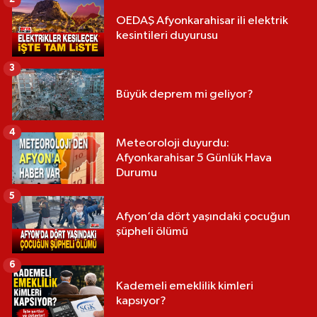
OEDAŞ Afyonkarahisar ili elektrik
kesintileri duyurusu
3
Büyük deprem mi geliyor?
4
Meteoroloji duyurdu:
Afyonkarahisar 5 Günlük Hava
Durumu
5
Afyon’da dört yaşındaki çocuğun
şüpheli ölümü
6
Kademeli emeklilik kimleri
kapsıyor?