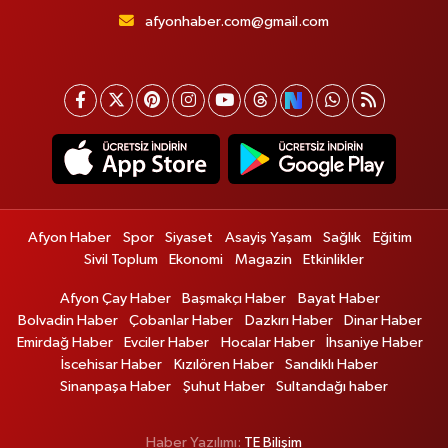
afyonhaber.com@gmail.com
Afyon Haber
Spor
Siyaset
Asayiş Yaşam
Sağlık
Eğitim
Sivil Toplum
Ekonomi
Magazin
Etkinlikler
Afyon Çay Haber
Başmakçı Haber
Bayat Haber
Bolvadin Haber
Çobanlar Haber
Dazkırı Haber
Dinar Haber
Emirdağ Haber
Evciler Haber
Hocalar Haber
İhsaniye Haber
İscehisar Haber
Kızılören Haber
Sandıklı Haber
Sinanpaşa Haber
Şuhut Haber
Sultandağı haber
Haber Yazılımı:
TE Bilişim