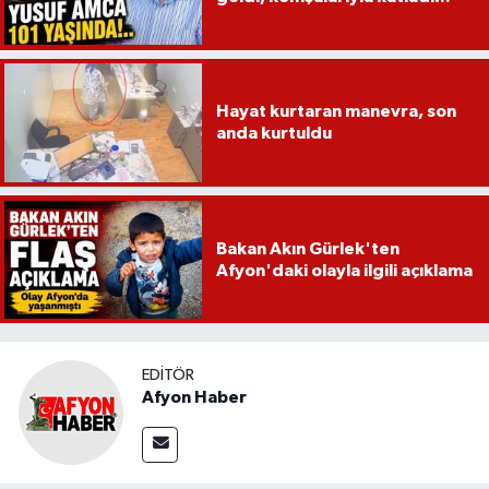
Hayat kurtaran manevra, son
anda kurtuldu
Bakan Akın Gürlek'ten
Afyon'daki olayla ilgili açıklama
EDITÖR
Afyon Haber