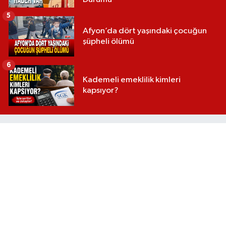
5
Afyon’da dört yaşındaki çocuğun
şüpheli ölümü
6
Kademeli emeklilik kimleri
kapsıyor?