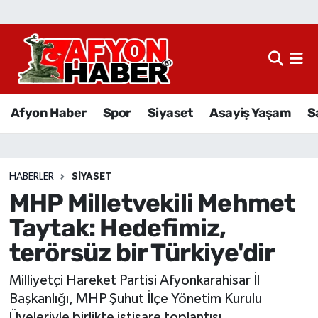
Afyon Haber
Siyaset
Afyon Haber
Spor
Siyaset
Asayiş Yaşam
S
Spor
Asayiş Yaşam
HABERLER
SIYASET
MHP Milletvekili Mehmet
Sağlık
Taytak: Hedefimiz,
Eğitim
terörsüz bir Türkiye'dir
Sivil Toplum
Milliyetçi Hareket Partisi Afyonkarahisar İl
Başkanlığı, MHP Şuhut İlçe Yönetim Kurulu
Ekonomi
Üyeleriyle birlikte istişare toplantısı