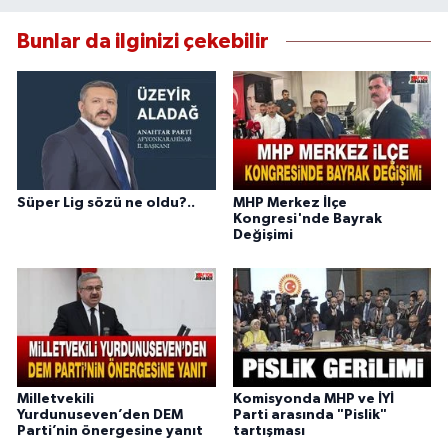
Bunlar da ilginizi çekebilir
Süper Lig sözü ne oldu?..
MHP Merkez İlçe
Kongresi'nde Bayrak
Değişimi
Milletvekili
Komisyonda MHP ve İYİ
Yurdunuseven’den DEM
Parti arasında "Pislik"
Parti’nin önergesine yanıt
tartışması