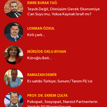
EMRE BURAK TAĞ
Teşvik Değil, Dönüşüm Gerek: Ekonomiye
Can Suyu mu, Yoksa Kaynak İsrafı mı?
LOKMAN ÖZKUL
Kirli çark...
MÜRŞIDE OKLU AYHAN
Köroğlu Beli...
RAMAZAN DEMİR
Ev sahibi Türkiye; Sunum/Tanım FİL’ce
PROF. DR. EKREM ÇULFA
Psikopat, Sosyopat, Narsist Partnerlerin
Yaptığı 50 Manipülasyon