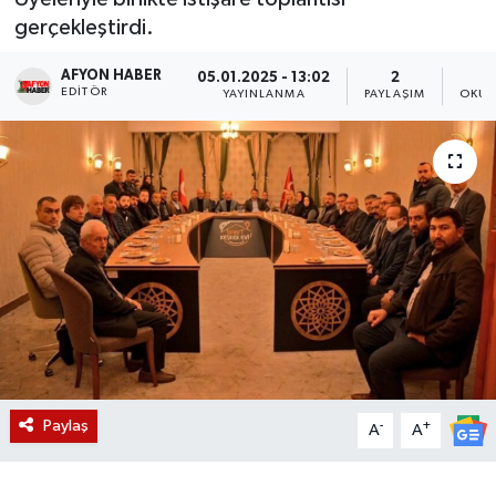
gerçekleştirdi.
Magazin
AFYON HABER
05.01.2025 - 13:02
2
EDITÖR
Etkinlikler
YAYINLANMA
PAYLAŞIM
OKUN
Paylaş
-
+
A
A