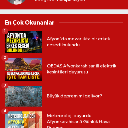
En Çok Okunanlar
1
Afyon'da mezarlıkta bir erkek
cesedi bulundu
2
OEDAŞ Afyonkarahisar ili elektrik
kesintileri duyurusu
3
Büyük deprem mi geliyor?
4
Meteoroloji duyurdu:
Afyonkarahisar 5 Günlük Hava
Durumu