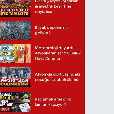
OEDAŞ Afyonkarahisar
ili elektrik kesintileri
duyurusu
Büyük deprem mi
geliyor?
Meteoroloji duyurdu:
Afyonkarahisar 5 Günlük
Hava Durumu
Afyon’da dört yaşındaki
çocuğun şüpheli ölümü
Kademeli emeklilik
kimleri kapsıyor?