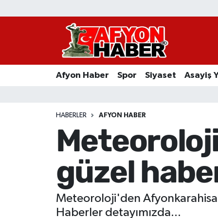
Afyon Haber
Siyaset
Afyon Haber
Spor
Siyaset
Asayiş 
Spor
Asayiş Yaşam
HABERLER
AFYON HABER
Meteoroloj
Sağlık
güzel haber
Eğitim
Sivil Toplum
Meteoroloji'den Afyonkarahisar
Ekonomi
Haberler detayımızda...