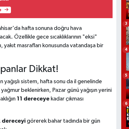
e
3
ahisar'da hafta sonuna doğru hava
acak. Özellikle gece sıcaklıklarının "eksi"
, yakıt masrafları konusunda vatandaşa bir
4
apanlar Dikkat!
5
 yağışlı sistem, hafta sonu da il genelinde
 yağmur beklenirken, Pazar günü yağışın yerini
aklığın
11 dereceye
kadar çıkması
6
 dereceyi
görerek bahar tadında bir gün