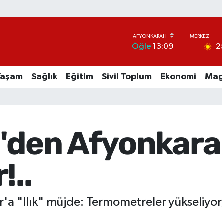
2
Öğle
13:09
Yaşam
Sağlık
Eğitim
Sivil Toplum
Ekonomi
Mag
i'den Afyonkara
!..
'a "Ilık" müjde: Termometreler yükseliyo