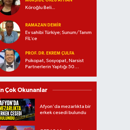
MÜRŞIDE OKLU AYHAN
Köroğlu Beli...
RAMAZAN DEMİR
Ev sahibi Türkiye; Sunum/Tanım
FİL’ce
PROF. DR. EKREM ÇULFA
Psikopat, Sosyopat, Narsist
Partnerlerin Yaptığı 50
Manipülasyon
En Çok Okunanlar
Afyon'da mezarlıkta bir
erkek cesedi bulundu