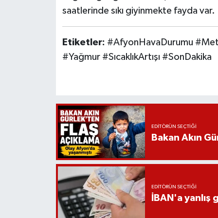
saatlerinde sıkı giyinmekte fayda var.
Etiketler:
#AfyonHavaDurumu #Meteo
#Yağmur #SıcaklıkArtışı #SonDakika
EDITÖRÜN SEÇTIĞI
Bakan Akın Gür
EDITÖRÜN SEÇTIĞI
İBAN'a yanlış g