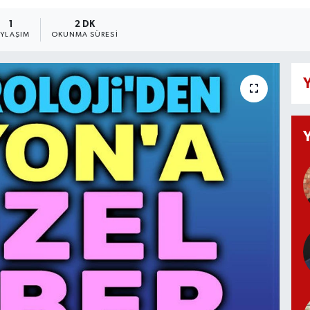
1
2 DK
AYLAŞIM
OKUNMA SÜRESI
Y