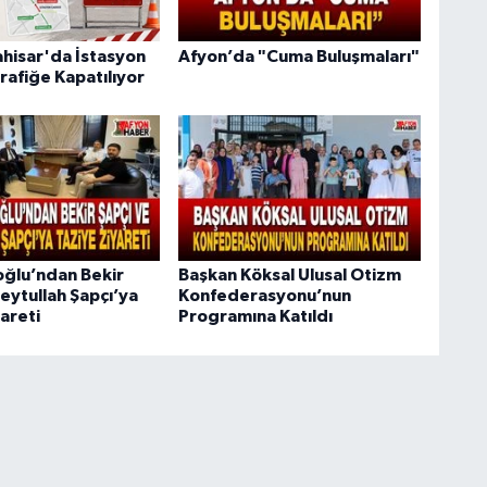
hisar'da İstasyon
Afyon’da "Cuma Buluşmaları"
rafiğe Kapatılıyor
oğlu’ndan Bekir
Başkan Köksal Ulusal Otizm
eytullah Şapçı’ya
Konfederasyonu’nun
areti
Programına Katıldı