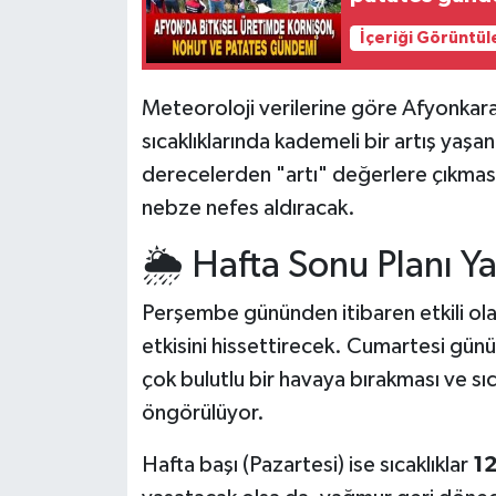
İçeriği Görüntül
Meteoroloji verilerine göre Afyonkar
sıcaklıklarında kademeli bir artış yaşan
derecelerden "artı" değerlere çıkması
nebze nefes aldıracak.
🌦️ Hafta Sonu Planı Y
Perşembe gününden itibaren etkili olan
etkisini hissettirecek. Cumartesi günü
çok bulutlu bir havaya bırakması ve sıc
öngörülüyor.
Hafta başı (Pazartesi) ise sıcaklıklar
12