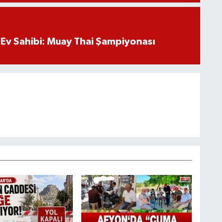
Ev Sahibi: Muay Thai Şampiyonası