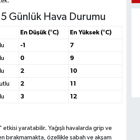
cek.
ar 5 Günlük Hava Durumu
En Düşük (°C)
En Yüksek (°C)
lu
-1
7
lu
0
9
lu
2
10
utlu
2
11
lu
3
12
 etkisi yaratabilir. Yağışlı havalarda grip ve
elden bırakmamakta, özellikle sabah ve akşam