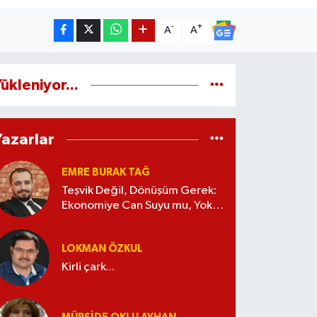
-
+
A
A
ükleniyor...
Yazarlar
EMRE BURAK TAĞ
Teşvik Değil, Dönüşüm Gerek:
Ekonomiye Can Suyu mu, Yoksa
Kaynak İsrafı mı?
LOKMAN ÖZKUL
Kirli çark...