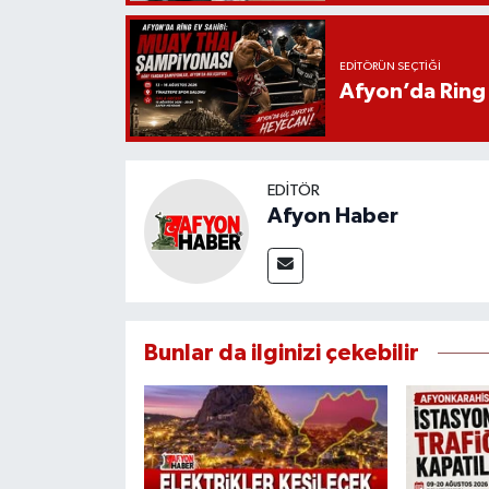
EDITÖRÜN SEÇTIĞI
Afyon’da Ring 
EDITÖR
Afyon Haber
Bunlar da ilginizi çekebilir