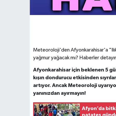
Meteoroloji'den Afyonkarahisar'a "Ilı
yağmur yağacak mı? Haberler detayı
Afyonkarahisar için beklenen 5 gü
kışın dondurucu etkisinden sıyrılan
artıyor. Ancak Meteoroloji uyarıy
yanınızdan ayırmayın!
Afyon’da bitk
patates günd