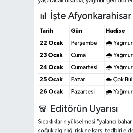
yaşatacak olsa da, yağmur geri döne
📊 İşte Afyonkarahis
Tarih
Gün
Hadise
22 Ocak
Perşembe
🌧️ Yağmur
23 Ocak
Cuma
🌧️ Yağmur
24 Ocak
Cumartesi
🌧️ Yağmur
25 Ocak
Pazar
☁️ Çok Bul
26 Ocak
Pazartesi
🌧️ Yağmur
🧣 Editörün Uyarısı
Sıcaklıkların yükselmesi "yalancı bahar"
soğuk algınlığı riskine karşı tedbiri 