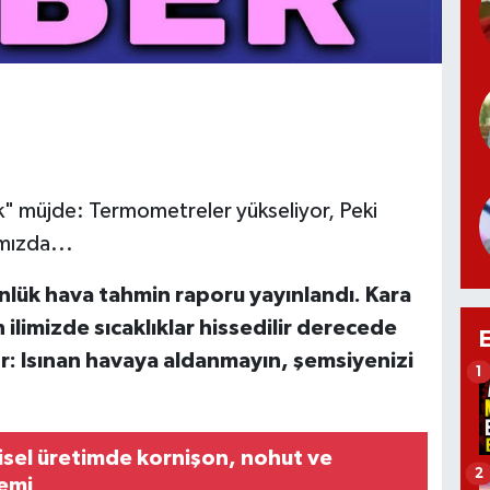
k" müjde: Termometreler yükseliyor, Peki
mızda...
nlük hava tahmin raporu yayınlandı. Kara
 ilimizde sıcaklıklar hissedilir derecede
or: Isınan havaya aldanmayın, şemsiyenizi
1
isel üretimde kornişon, nohut ve
2
emi