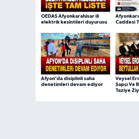
OEDAŞ Afyonkarahisar ili
Afyonkara
elektrik kesintileri duyurusu
Caddesi T
Afyon’da disiplinli saha
Veysel Er
denetimleri devam ediyor
Şapçı Ve B
Taziye Ziy