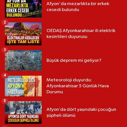
Afyon'da mezarlıkta bir erkek
cesedi bulundu
2
OEDAŞ Afyonkarahisar ili elektrik
kesintileri duyurusu
3
Büyük deprem mi geliyor?
4
Meteoroloji duyurdu:
Afyonkarahisar 5 Günlük Hava
Durumu
5
Afyon’da dört yaşındaki çocuğun
şüpheli ölümü