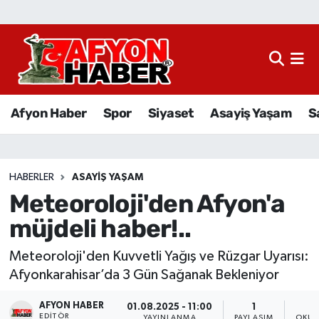
Afyon Haber
Siyaset
Afyon Haber
Spor
Siyaset
Asayiş Yaşam
S
Spor
Asayiş Yaşam
HABERLER
ASAYIŞ YAŞAM
Meteoroloji'den Afyon'a
Sağlık
müjdeli haber!..
Eğitim
Meteoroloji'den Kuvvetli Yağış ve Rüzgar Uyarısı:
Sivil Toplum
Afyonkarahisar’da 3 Gün Sağanak Bekleniyor
AFYON HABER
Ekonomi
01.08.2025 - 11:00
1
EDITÖR
YAYINLANMA
PAYLAŞIM
OKUN