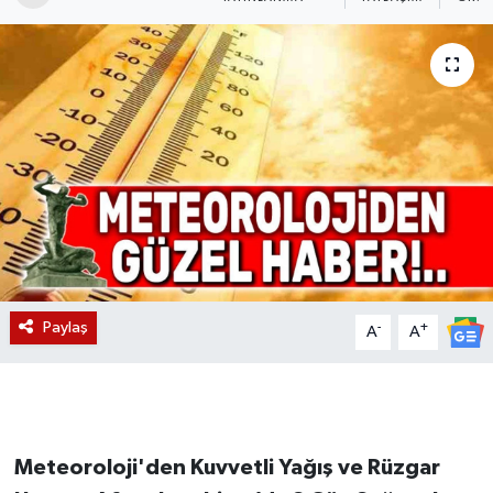
Magazin
Etkinlikler
Paylaş
-
+
A
A
Meteoroloji'den Kuvvetli Yağış ve Rüzgar