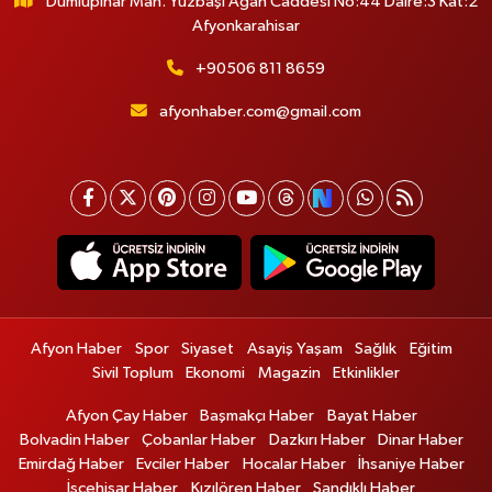
Dumlupınar Mah. Yüzbaşı Agah Caddesi No:44 Daire:3 Kat:2
Afyonkarahisar
+90506 811 8659
afyonhaber.com@gmail.com
Afyon Haber
Spor
Siyaset
Asayiş Yaşam
Sağlık
Eğitim
Sivil Toplum
Ekonomi
Magazin
Etkinlikler
Afyon Çay Haber
Başmakçı Haber
Bayat Haber
Bolvadin Haber
Çobanlar Haber
Dazkırı Haber
Dinar Haber
Emirdağ Haber
Evciler Haber
Hocalar Haber
İhsaniye Haber
İscehisar Haber
Kızılören Haber
Sandıklı Haber