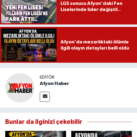
LGS sonucu Afyon'daki Fen
Liselerinde lider değişti!..
Afyon'da mezarlıktaki ölümle
ilgili olayın detayları belli oldu
EDITÖR
Afyon Haber
Bunlar da ilginizi çekebilir