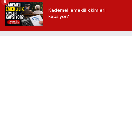
6
Kademeli emeklilik kimleri
kapsıyor?