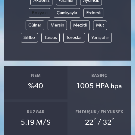
Akdeniz
Anamur
Aydıncık
Bozyazı
Çamlıyayla
Erdemli
Gülnar
Mersin
Mezitli
Mut
Silifke
Tarsus
Toroslar
Yenişehir
NEM
BASINÇ
%40
1005 HPA
hpa
RÜZGAR
EN DÜŞÜK / EN YÜKSEK
°
°
5.19 M/S
22
/ 32