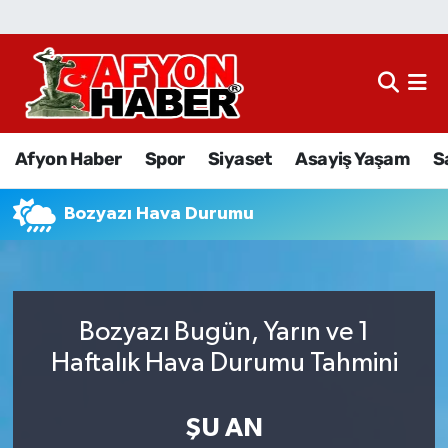
Afyon Haber
Siyaset
Afyon Haber
Spor
Siyaset
Asayiş Yaşam
S
Spor
Bozyazı Hava Durumu
Asayiş Yaşam
Sağlık
Bozyazı Bugün, Yarın ve 1
Eğitim
Haftalık Hava Durumu Tahmini
Sivil Toplum
ŞU AN
Ekonomi