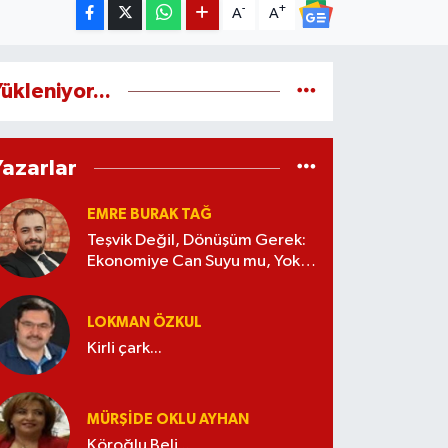
-
+
A
A
ükleniyor...
Yazarlar
EMRE BURAK TAĞ
Teşvik Değil, Dönüşüm Gerek:
Ekonomiye Can Suyu mu, Yoksa
Kaynak İsrafı mı?
LOKMAN ÖZKUL
Kirli çark...
MÜRŞIDE OKLU AYHAN
Köroğlu Beli...