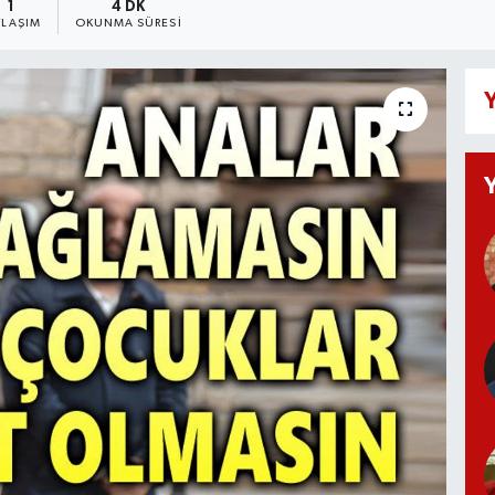
1
4 DK
YLAŞIM
OKUNMA SÜRESI
Y