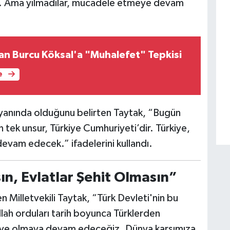
nde. Ama yılmadılar, mücadele etmeye devam
dan Burcu Köksal'a "Muhalefet" Tepkisi
e
 yanında olduğunu belirten Taytak, “Bugün
 tek unsur, Türkiye Cumhuriyeti’dir. Türkiye,
devam edecek.” ifadelerini kullandı.
n, Evlatlar Şehit Olmasın”
Milletvekili Taytak, “Türk Devleti'nin bu
ah orduları tarih boyunca Türklerden
z ve olmaya devam edeceğiz. Dünya karşımıza