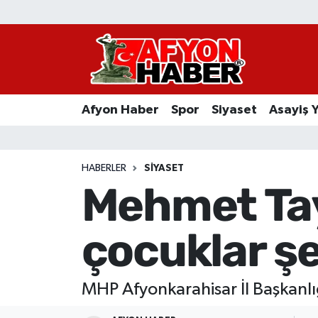
Afyon Haber
Siyaset
Afyon Haber
Spor
Siyaset
Asayiş 
Spor
Asayiş Yaşam
HABERLER
SIYASET
Mehmet Tay
Sağlık
çocuklar şe
Eğitim
Sivil Toplum
MHP Afyonkarahisar İl Başkan
Ekonomi