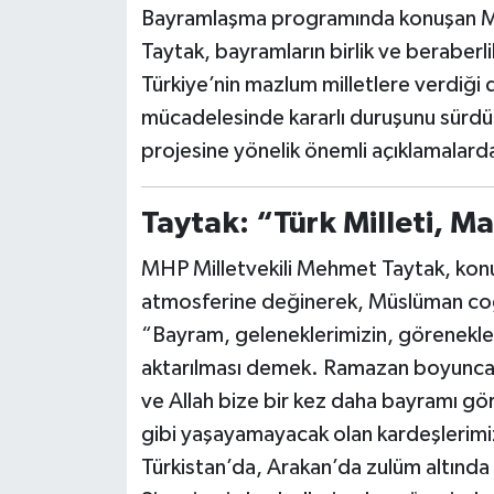
Bayramlaşma programında konuşan MH
Taytak, bayramların birlik ve beraber
Türkiye’nin mazlum milletlere verdiği de
mücadelesinde kararlı duruşunu sürdü
projesine yönelik önemli açıklamalard
Taytak: “Türk Milleti, M
MHP Milletvekili Mehmet Taytak, ko
atmosferine değinerek, Müslüman coğra
“Bayram, geleneklerimizin, görenekler
aktarılması demek. Ramazan boyunca du
ve Allah bize bir kez daha bayramı g
gibi yaşayamayacak olan kardeşlerimiz
Türkistan’da, Arakan’da zulüm altında 