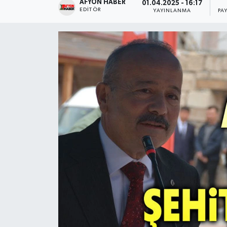
AFYON HABER
01.04.2025 - 16:17
EDITÖR
YAYINLANMA
PA
Magazin
Etkinlikler