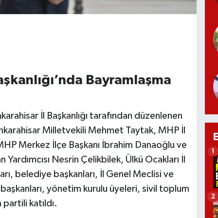
Başkanlığı’nda Bayramlaşma
karahisar İl Başkanlığı tarafından düzenlenen
rahisar Milletvekili Mehmet Taytak, MHP İl
MHP Merkez İlçe Başkanı İbrahim Danaoğlu ve
1
Yardımcısı Nesrin Çelikbilek, Ülkü Ocakları İl
rı, belediye başkanları, İl Genel Meclisi ve
 başkanları, yönetim kurulu üyeleri, sivil toplum
2
partili katıldı.