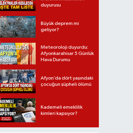
duyurusu
Büyük deprem mi
geliyor?
Meteoroloji duyurdu:
Afyonkarahisar 5 Günlük
Hava Durumu
Afyon’da dört yaşındaki
çocuğun şüpheli ölümü
Kademeli emeklilik
kimleri kapsıyor?