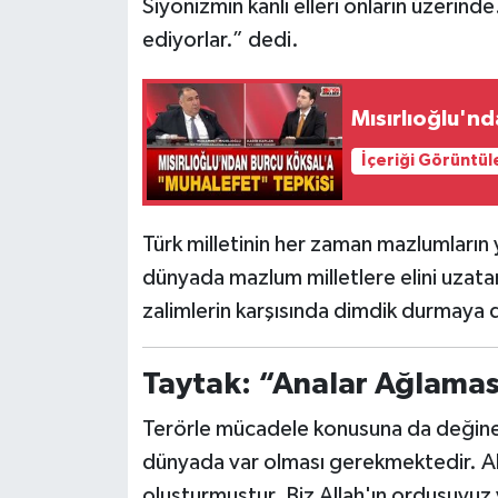
Siyonizmin kanlı elleri onların üzeri
ediyorlar.” dedi.
Mısırlıoğlu'n
İçeriği Görüntül
Türk milletinin her zaman mazlumların
dünyada mazlum milletlere elini uzatan
zalimlerin karşısında dimdik durmaya 
Taytak: “Analar Ağlaması
Terörle mücadele konusuna da değinen 
dünyada var olması gerekmektedir. All
oluşturmuştur. Biz Allah'ın ordusuyu