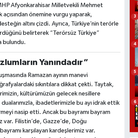
P Afyonkarahisar Milletvekili Mehmet
lik açısından önemine vurgu yaparak,
3
steğin altını çizdi. Ayrıca, Türkiye’nin terörle
rdüğünü belirterek “Terörsüz Türkiye”
a bulundu.
4
azlumların Yanındadır”
5
nuşmasında Ramazan ayının manevi
fyalardaki sıkıntılara dikkat çekti. Taytak,
imizin, kültürümüzün gelecek nesillere
alarımızla, ibadetlerimizle bu ayı idrak ettik
6
örmeyi nasip etti. Ancak bu bayramı bayram
 var. Filistin’de, Gazze’de, Doğu
bayramı karşılayan kardeşlerimiz var.