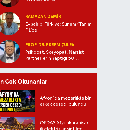
RAMAZAN DEMİR
Ev sahibi Türkiye; Sunum/Tanım
FİL’ce
PROF. DR. EKREM ÇULFA
Psikopat, Sosyopat, Narsist
Partnerlerin Yaptığı 50
Manipülasyon
En Çok Okunanlar
Afyon'da mezarlıkta bir
erkek cesedi bulundu
OEDAŞ Afyonkarahisar
ili elektrik kesintileri