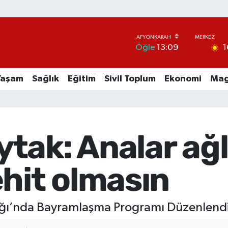
1
Öğle
13:09
Yaşam
Sağlık
Eğitim
Sivil Toplum
Ekonomi
Mag
tak: Analar ağ
hit olmasın
lığı’nda Bayramlaşma Programı Düzenlend