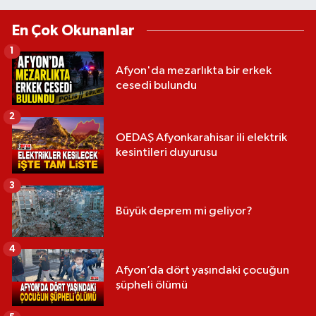
En Çok Okunanlar
1
Afyon'da mezarlıkta bir erkek
cesedi bulundu
2
OEDAŞ Afyonkarahisar ili elektrik
kesintileri duyurusu
3
Büyük deprem mi geliyor?
4
Afyon’da dört yaşındaki çocuğun
şüpheli ölümü