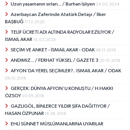
Uzun yaşamanın sırları... / Burhan İşliyen
24.05.2024
Azerbaycan Zaferinde Atatürk Detayı / İlker
BAŞBUĞ
11.12.2020
TELİF ÜCRETİ ADI ALTINDA RADYOLAR EZİLİYOR /
İSMAİL AKAR
14.02.2020
SEÇİM VE ANKET - İSMAİL AKAR - ODAK
06.11.2018
ANDIMIZ... / FERHAT YÜKSEL / GAZETE 3
20.10.2018
AFYON'DA YEREL SEÇİMLER?.. İSMAİL AKAR / ODAK
09.10.2018
GERÇEK: DÜNYA AFYON'U KONUŞTU / H.HAKKI
ÖZSOY
03.09.2018
GAZLIGÖL, BİNLERCE YILDIR ŞİFA DAĞITIYOR /
HASAN ÖZPUNAR
18.08.2018
EHLİ SÜNNET MÜSLÜMANLARINA UYARILAR