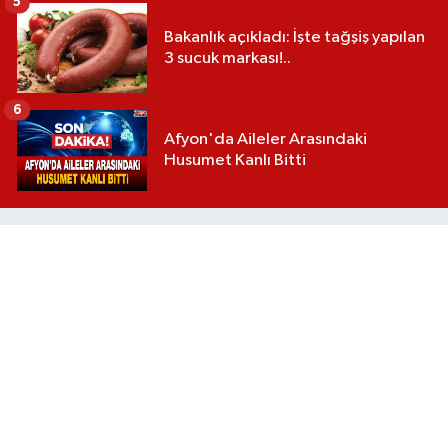
5
Bakanlık açıkladı: İşte tağşiş yapılan
3 sucuk markası!..
6
Afyon'da Aileler Arasındaki
Husumet Kanlı Bitti