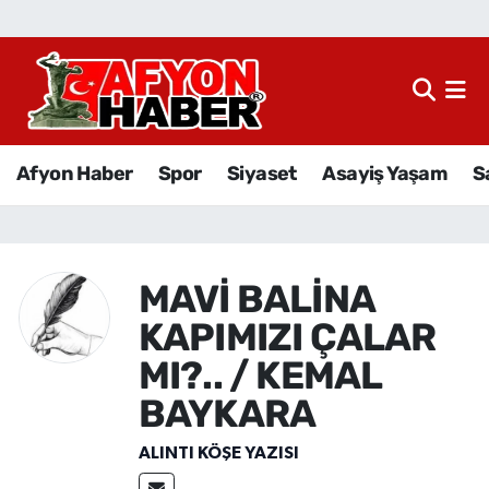
Afyon Haber
Siyaset
Afyon Haber
Spor
Siyaset
Asayiş Yaşam
S
Spor
Asayiş Yaşam
MAVİ BALİNA
Sağlık
KAPIMIZI ÇALAR
Eğitim
MI?.. / KEMAL
BAYKARA
Sivil Toplum
ALINTI KÖŞE YAZISI
Ekonomi