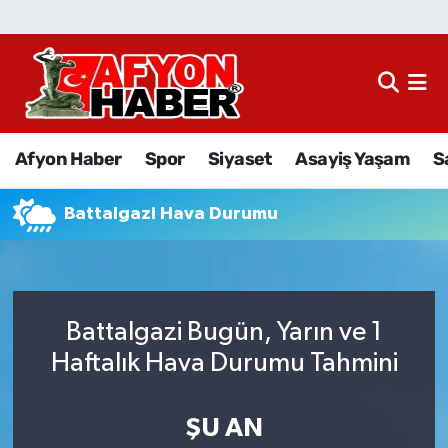
Afyon Haber
Siyaset
Afyon Haber
Spor
Siyaset
Asayiş Yaşam
S
Spor
Battalgazi Hava Durumu
Asayiş Yaşam
Sağlık
Battalgazi Bugün, Yarın ve 1
Eğitim
Haftalık Hava Durumu Tahmini
Sivil Toplum
ŞU AN
Ekonomi