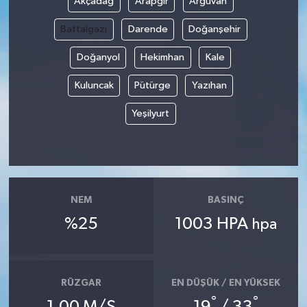
Akçadağ
Arapgir
Arguvan
Battalgazi
Darende
Doğanşehir
Doğanyol
Hekimhan
Kale
Kuluncak
Pütürge
Yazıhan
Yeşilyurt
NEM
BASINÇ
%25
1003 HPA
hpa
RÜZGAR
EN DÜŞÜK / EN YÜKSEK
°
°
1.00 M/S
19
/ 33