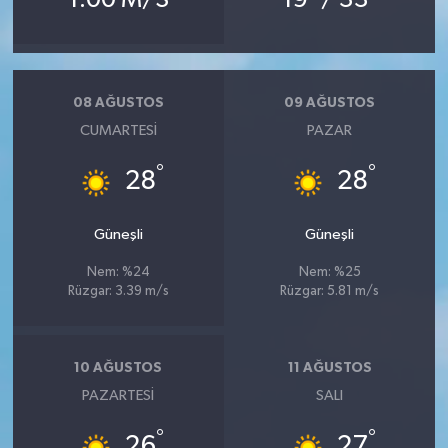
08 AĞUSTOS
09 AĞUSTOS
CUMARTESI
PAZAR
°
°
28
28
Güneşli
Güneşli
Nem: %24
Nem: %25
Rüzgar: 3.39 m/s
Rüzgar: 5.81 m/s
10 AĞUSTOS
11 AĞUSTOS
PAZARTESI
SALI
°
°
26
27