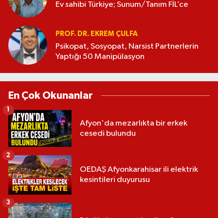
Ev sahibi Türkiye; Sunum/Tanım FİL’ce
PROF. DR. EKREM ÇULFA
Psikopat, Sosyopat, Narsist Partnerlerin
Yaptığı 50 Manipülasyon
En Çok Okunanlar
1
Afyon'da mezarlıkta bir erkek
cesedi bulundu
2
OEDAŞ Afyonkarahisar ili elektrik
kesintileri duyurusu
3