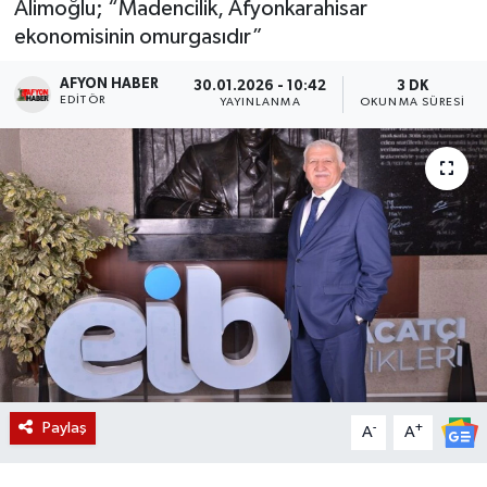
Alimoğlu; “Madencilik, Afyonkarahisar
ekonomisinin omurgasıdır”
Magazin
AFYON HABER
30.01.2026 - 10:42
3 DK
Etkinlikler
EDITÖR
YAYINLANMA
OKUNMA SÜRESI
Paylaş
-
+
A
A