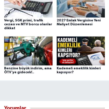
Vergi, SGK primi, trafik
2027 Emlak Vergisine Yeni
cezası ve MTV borcu olanlar
Maliyet Düzenlemesi
dikkat
Benzine büyük indirim, ama
Kademeli emeklilik kimleri
ÖTV'ye gidecek!..
kapsıyor?
Yorumlar