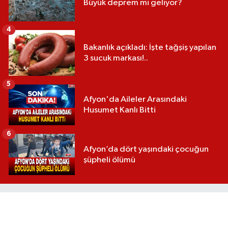
Büyük deprem mi geliyor?
4
Bakanlık açıkladı: İşte tağşiş yapılan
3 sucuk markası!..
5
Afyon'da Aileler Arasındaki
Husumet Kanlı Bitti
6
Afyon’da dört yaşındaki çocuğun
şüpheli ölümü