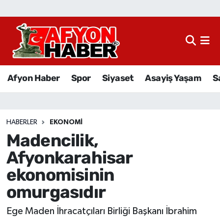
Afyon Haber
Siyaset
Afyon Haber
Spor
Siyaset
Asayiş Yaşam
S
Spor
Asayiş Yaşam
HABERLER
EKONOMI
Madencilik,
Sağlık
Afyonkarahisar
Eğitim
ekonomisinin
omurgasıdır
Sivil Toplum
Ege Maden İhracatçıları Birliği Başkanı İbrahim
Ekonomi