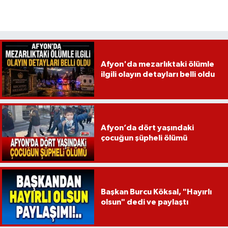
Afyon'da mezarlıktaki ölümle
ilgili olayın detayları belli oldu
Afyon’da dört yaşındaki
çocuğun şüpheli ölümü
Başkan Burcu Köksal, "Hayırlı
olsun" dedi ve paylaştı