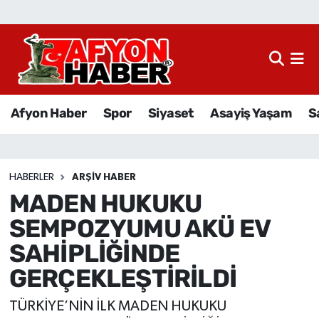
Afyon Haber
Siyaset
Afyon Haber
Spor
Siyaset
Asayiş Yaşam
S
Spor
Asayiş Yaşam
HABERLER
ARŞIV HABER
MADEN HUKUKU
Sağlık
SEMPOZYUMU AKÜ EV
Eğitim
SAHİPLİĞİNDE
GERÇEKLEŞTİRİLDİ
Sivil Toplum
TÜRKİYE’NİN İLK MADEN HUKUKU
Ekonomi