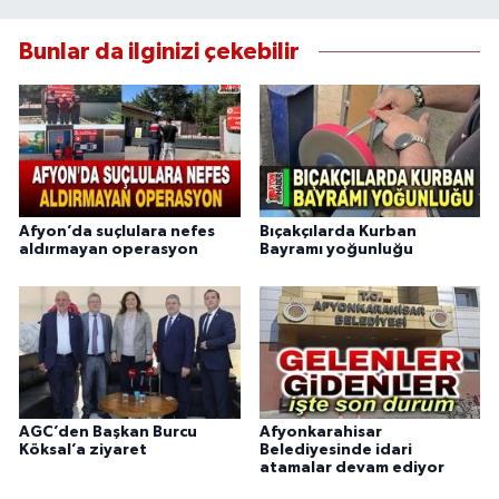
Bunlar da ilginizi çekebilir
Afyon’da suçlulara nefes
Bıçakçılarda Kurban
aldırmayan operasyon
Bayramı yoğunluğu
AGC’den Başkan Burcu
Afyonkarahisar
Köksal’a ziyaret
Belediyesinde idari
atamalar devam ediyor