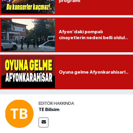
programı
Afyon'daki pompalı
cinayetlerin nedeni belli oldu!..
Oyuna gelme Afyonkarahisar!..
EDITÖR HAKKINDA
TE Bilisim