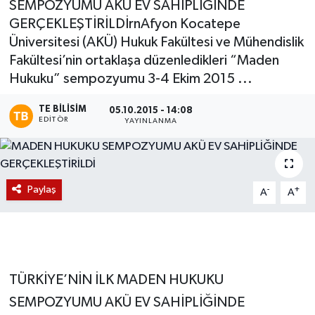
SEMPOZYUMU AKÜ EV SAHİPLİĞİNDE
GERÇEKLEŞTİRİLDİrnAfyon Kocatepe
Magazin
Üniversitesi (AKÜ) Hukuk Fakültesi ve Mühendislik
Fakültesi’nin ortaklaşa düzenledikleri “Maden
Etkinlikler
Hukuku” sempozyumu 3-4 Ekim 2015 ...
TE BILISIM
05.10.2015 - 14:08
EDITÖR
YAYINLANMA
Paylaş
-
+
A
A
TÜRKİYE’NİN İLK MADEN HUKUKU
SEMPOZYUMU AKÜ EV SAHİPLİĞİNDE