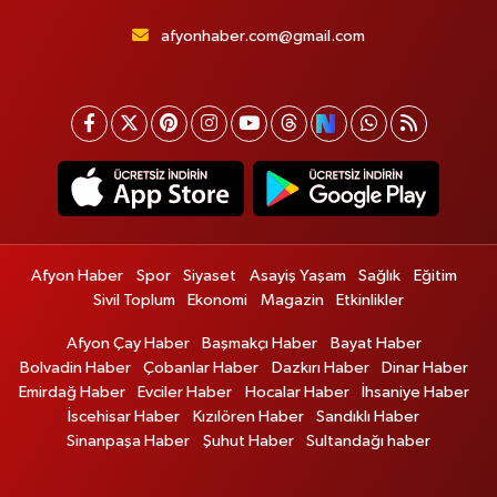
afyonhaber.com@gmail.com
Afyon Haber
Spor
Siyaset
Asayiş Yaşam
Sağlık
Eğitim
Sivil Toplum
Ekonomi
Magazin
Etkinlikler
Afyon Çay Haber
Başmakçı Haber
Bayat Haber
Bolvadin Haber
Çobanlar Haber
Dazkırı Haber
Dinar Haber
Emirdağ Haber
Evciler Haber
Hocalar Haber
İhsaniye Haber
İscehisar Haber
Kızılören Haber
Sandıklı Haber
Sinanpaşa Haber
Şuhut Haber
Sultandağı haber