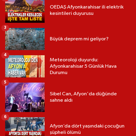
OEDAŞ Afyonkarahisar ili elektrik
kesintileri duyurusu
3
Büyük deprem mi geliyor?
4
Meteoroloji duyurdu:
Afyonkarahisar 5 Günlük Hava
Durumu
5
Sibel Can, Afyon'da düğünde
sahne aldı
6
Afyon’da dört yaşındaki çocuğun
şüpheli ölümü