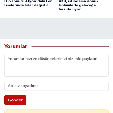
LGS sonucu Afyon'daki Fen
AKÜ, istihdama dönük
Liselerinde lider değişti!..
bölümlerle geleceğe
hazırlanıyor
Yorumlar
Gönder