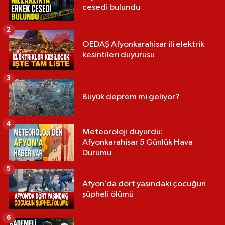
cesedi bulundu
2
OEDAŞ Afyonkarahisar ili elektrik
kesintileri duyurusu
3
Büyük deprem mi geliyor?
4
Meteoroloji duyurdu:
Afyonkarahisar 5 Günlük Hava
Durumu
5
Afyon’da dört yaşındaki çocuğun
şüpheli ölümü
6