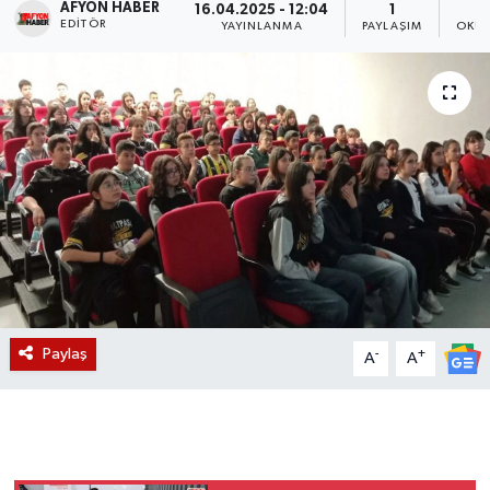
AFYON HABER
16.04.2025 - 12:04
1
EDITÖR
YAYINLANMA
PAYLAŞIM
OKUN
Magazin
Etkinlikler
Paylaş
-
+
A
A