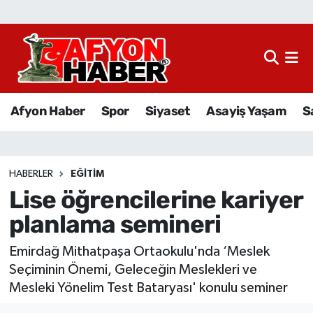
Afyon Haber
Siyaset
Afyon Haber
Spor
Siyaset
Asayiş Yaşam
S
Spor
Asayiş Yaşam
HABERLER
EĞITIM
Lise öğrencilerine kariyer
Sağlık
planlama semineri
Eğitim
Emirdağ Mithatpaşa Ortaokulu'nda ‘Meslek
Sivil Toplum
Seçiminin Önemi, Geleceğin Meslekleri ve
Mesleki Yönelim Test Bataryası' konulu seminer
Ekonomi