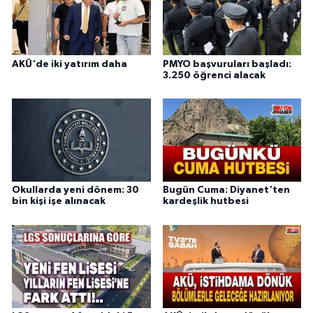
AKÜ'de iki yatırım daha
PMYO başvuruları başladı:
3.250 öğrenci alacak
Okullarda yeni dönem: 30
Bugün Cuma: Diyanet'ten
bin kişi işe alınacak
kardeşlik hutbesi