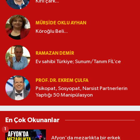
Kirli çark...
MÜRŞIDE OKLU AYHAN
Köroğlu Beli...
RAMAZAN DEMİR
Ev sahibi Türkiye; Sunum/Tanım FİL’ce
PROF. DR. EKREM ÇULFA
Psikopat, Sosyopat, Narsist Partnerlerin
Yaptığı 50 Manipülasyon
En Çok Okunanlar
1
Afyon'da mezarlıkta bir erkek