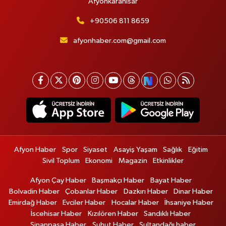
Afyonkarahisar
+90506 811 8659
afyonhaber.com@gmail.com
Afyon Haber
Spor
Siyaset
Asayiş Yaşam
Sağlık
Eğitim
Sivil Toplum
Ekonomi
Magazin
Etkinlikler
Afyon Çay Haber
Başmakçı Haber
Bayat Haber
Bolvadin Haber
Çobanlar Haber
Dazkırı Haber
Dinar Haber
Emirdağ Haber
Evciler Haber
Hocalar Haber
İhsaniye Haber
İscehisar Haber
Kızılören Haber
Sandıklı Haber
Sinanpaşa Haber
Şuhut Haber
Sultandağı haber