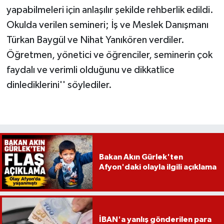
yapabilmeleri için anlaşılır şekilde rehberlik edildi.
Okulda verilen semineri; İş ve Meslek Danışmanı
Türkan Baygül ve Nihat Yanıkören verdiler.
Öğretmen, yönetici ve öğrenciler, seminerin çok
faydalı ve verimli olduğunu ve dikkatlice
dinlediklerini'' söylediler.
Bakan Akın Gürlek'ten
Afyon'daki olayla ilgili açıklama
İBAN'a yanlış gönderilen para