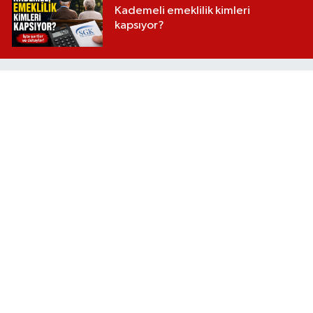
Kademeli emeklilik kimleri
kapsıyor?