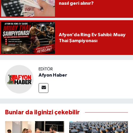
nasıl geri alınır?
Afyon’da Ring Ev Sahibi: Muay
Thai Şampiyonası
EDITÖR
Afyon Haber
Bunlar da ilginizi çekebilir