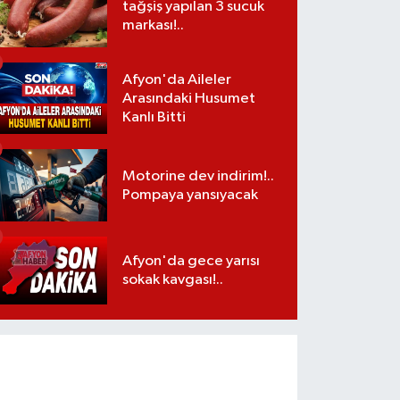
tağşiş yapılan 3 sucuk
markası!..
Afyon'da Aileler
Arasındaki Husumet
Kanlı Bitti
Motorine dev indirim!..
Pompaya yansıyacak
Afyon'da gece yarısı
sokak kavgası!..