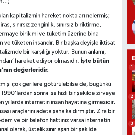
an…)
lan kapitalizmin hareket noktaları nelermiş;
htiras, sınırsız zenginlik, sınırsız biriktirme,
ermaye birikimi ve tüketim üzerine bina
n ve tüketen insandır. Bir başka deyişle iktisat
alizmde bir karşılığı yoktur. Bunun anlamı,
yandan’ hareket ediyor olmasıdır.
İşte bütün
1
ı’nın değerleridir.
mişi çok gerilere götürülebilse de, bugünkü
990’lardan sonra ise hızlı bir şekilde zirveye
2
 yıllarda internetin insan hayatına girmesidir.
sı araçlarını adeta şaha kaldırmıştır. Zira bir
odem ve bir telefon hattınız varsa internetin
3
l olarak, üstelik sınır aşan bir şekilde