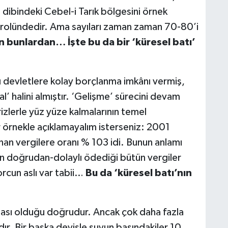
dibindeki Cebel-i Tarık bölgesini örnek
kontrolündedir. Ama sayıları zaman zaman 70-80’i
n bunlardan… İşte bu da bir ‘küresel batı’
 devletlere kolay borçlanma imkânı vermiş,
 halini almıştır. ‘Gelişme’ sürecini devam
krizlerle yüz yüze kalmalarının temel
 örnekle açıklamayalım isterseniz: 2001
lanan vergilere oranı % 103 idi. Bunun anlamı
nın doğrudan-dolaylı ödediği bütün vergiler
orcun aslı var tabii…
Bu da ‘küresel batı’nın
ması olduğu doğrudur. Ancak çok daha fazla
ır. Bir başka deyişle suyun başındakiler 10