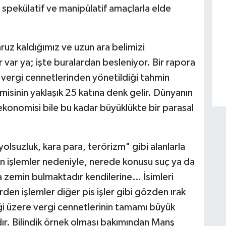
r spekülatif ve manipülatif amaçlarla elde
uz kaldığımız ve uzun ara belimizi
var ya; işte buralardan besleniyor. Bir rapora
 vergi cennetlerinden yönetildiği tahmin
isinin yaklaşık 25 katına denk gelir. Dünyanın
konomisi bile bu kadar büyüklükte bir parasal
yolsuzluk, kara para, terörizm" gibi alanlarla
an işlemler nedeniyle, nerede konusu suç ya da
a zemin bulmaktadır kendilerine… İsimleri
den işlemler diğer pis işler gibi gözden ırak
ği üzere vergi cennetlerinin tamamı büyük
dır. Bilindik örnek olması bakımından Manş