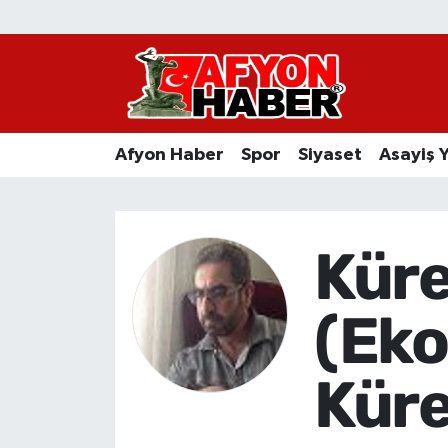
Afyon Haber
Siyaset
Afyon Haber
Spor
Siyaset
Asayiş 
Spor
Asayiş Yaşam
Küre
Sağlık
(Ek
Eğitim
Küre
Sivil Toplum
Ekonomi