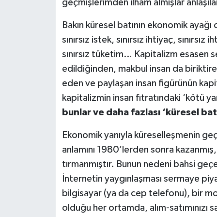
geçmişlerimden ilham almışlar anlaşıl
Bakın küresel batının ekonomik ayağı o
sınırsız istek, sınırsız ihtiyaç, sınırsız i
sınırsız tüketim… Kapitalizm esasen s
edildiğinden, makbul insan da biriktire
eden ve paylaşan insan figürünün kapit
kapitalizmin insan fıtratındaki ‘kötü 
bunlar ve daha fazlası ‘küresel bat
Ekonomik yanıyla küreselleşmenin geç
anlamını 1980’lerden sonra kazanmış, 1
tırmanmıştır. Bunun nedeni bahsi geçen
İnternetin yaygınlaşması sermaye piyasa
bilgisayar (ya da cep telefonu), bir m
olduğu her ortamda, alım-satımınızı sana