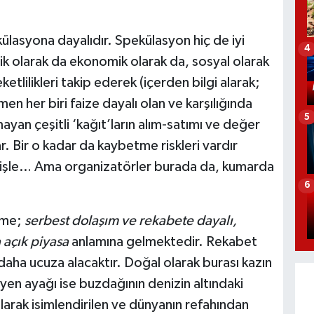
lasyona dayalıdır. Spekülasyon hiç de iyi
4
ik olarak da ekonomik olarak da, sosyal olarak
tlilikleri takip ederek (içerden bilgi alarak;
emen her biri faize dayalı olan ve karşılığında
5
an çeşitli ‘kağıt’ların alım-satımı ve değer
ar. Bir o kadar da kaybetme riskleri vardır
yişle… Ama organizatörler burada da, kumarda
6
eşme;
serbest dolaşım ve rekabete dayalı,
a açık piyasa
anlamına gelmektedir. Rekabet
 daha ucuza alacaktır. Doğal olarak burası kazın
yen ayağı ise buzdağının denizin altındaki
olarak isimlendirilen ve dünyanın refahından