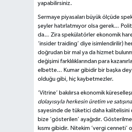
yapabilirsiniz.
Sermaye piyasaları büyük ölçüde spekü
şeyler hatırlatmıyor olsa gerek… Polit
da… Zira spekülatörler ekonomik hareke
‘insider traiding’ diye isimlendirilir) h
doğrudan bir mal ya da hizmet bulunmay
değişimi farklılıklarından para kazanırl
elbette… Kumar gibidir bir başka de
olduğu gibi, hiç kaybetmezler.
‘Vitrine’ bakılırsa ekonomik küresell
dolayısıyla herkesin üretim ve satışın
sayesinde de tüketici daha kalitelisini
bize ‘gösterilen’ ayağıdır. Gösterilme
kısmı gibidir. Nitekim ‘vergi cenneti’ 