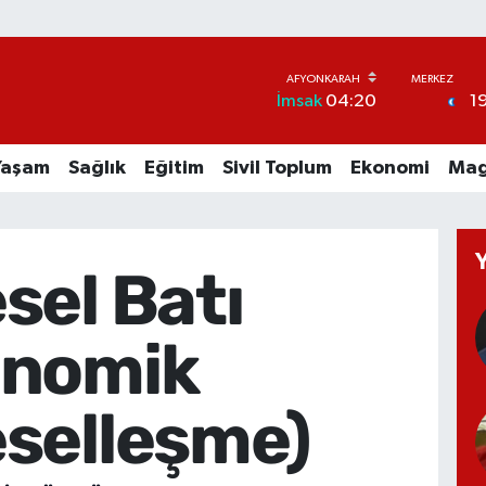
1
İmsak
04:20
Yaşam
Sağlık
Eğitim
Sivil Toplum
Ekonomi
Mag
sel Batı
onomik
selleşme)