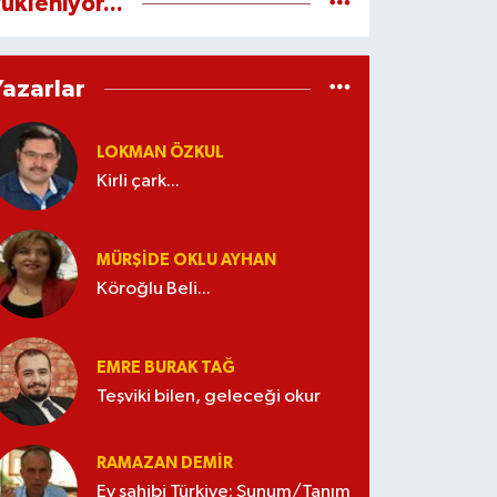
ükleniyor...
Yazarlar
LOKMAN ÖZKUL
Kirli çark...
MÜRŞIDE OKLU AYHAN
Köroğlu Beli...
EMRE BURAK TAĞ
Teşviki bilen, geleceği okur
RAMAZAN DEMİR
Ev sahibi Türkiye; Sunum/Tanım