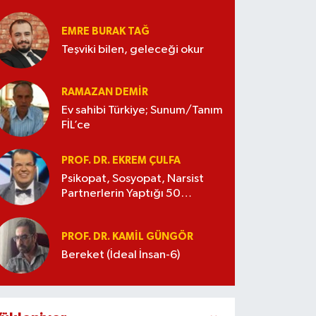
EMRE BURAK TAĞ
Teşviki bilen, geleceği okur
RAMAZAN DEMİR
Ev sahibi Türkiye; Sunum/Tanım
FİL’ce
PROF. DR. EKREM ÇULFA
Psikopat, Sosyopat, Narsist
Partnerlerin Yaptığı 50
Manipülasyon
PROF. DR. KAMIL GÜNGÖR
Bereket (İdeal İnsan-6)