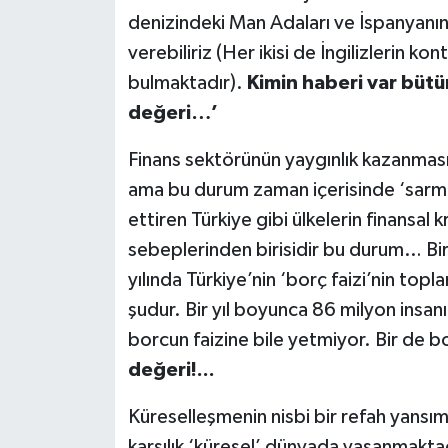
denizindeki Man Adaları ve İspanyanın 
verebiliriz (Her ikisi de İngilizlerin 
bulmaktadır).
Kimin haberi var bütü
değeri…’
Finans sektörünün yaygınlık kazanması
ama bu durum zaman içerisinde ‘sarmal’
ettiren Türkiye gibi ülkelerin finansal 
sebeplerinden birisidir bu durum… Bir
yılında Türkiye’nin ‘borç faizi’nin top
şudur. Bir yıl boyunca 86 milyon insa
borcun faizine bile yetmiyor. Bir de b
değeri!...
Küreselleşmenin nisbi bir refah yansı
karşılık ‘küresel’ dünyada yaşanmaktad