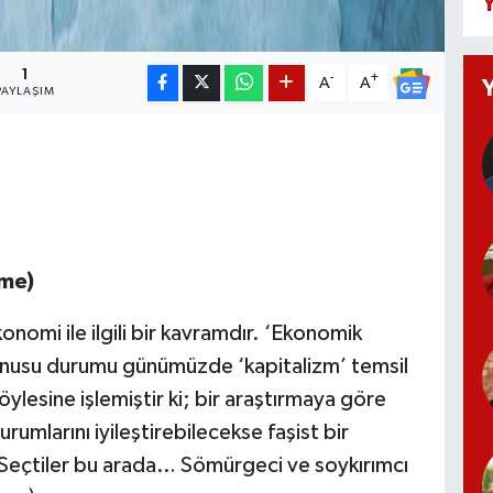
Y
1
-
+
A
A
PAYLAŞIM
şme)
omi ile ilgili bir kavramdır. ‘Ekonomik
konusu durumu günümüzde ‘kapitalizm’ temsil
öylesine işlemiştir ki; bir araştırmaya göre
umlarını iyileştirebilecekse faşist bir
(Seçtiler bu arada… Sömürgeci ve soykırımcı