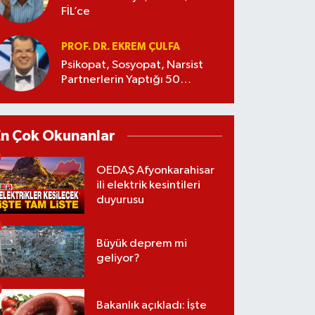
FİL’ce
PROF. DR. EKREM ÇULFA
Psikopat, Sosyopat, Narsist
Partnerlerin Yaptığı 50
Manipülasyon
En Çok Okunanlar
OEDAŞ Afyonkarahisar
ili elektrik kesintileri
duyurusu
Büyük deprem mi
geliyor?
Bakanlık açıkladı: İşte