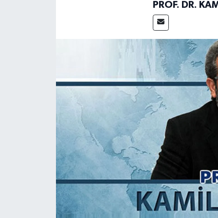
PROF. DR. KA
Magazin
Etkinlikler