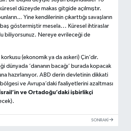
küresel düzeyde makas gitgide açılmıştır.
nların… Yine kendilerinin çıkarttığı savaşların
n baş göstermiştir mesela... Küresel ihtiraslar
du biliyorsunuz. Nereye evrileceği de
korkusu (ekonomik ya da askeri) Çin’dir.
iği dünyada ‘dananın bacağı’ burada kopacak
una hazırlanıyor. ABD derin devletinin dikkati
lgesi ve Avrupa’daki faaliyetlerini azaltması
srail’in ve Ortadoğu’daki işbirlikçi
ecek).
SONRAKI