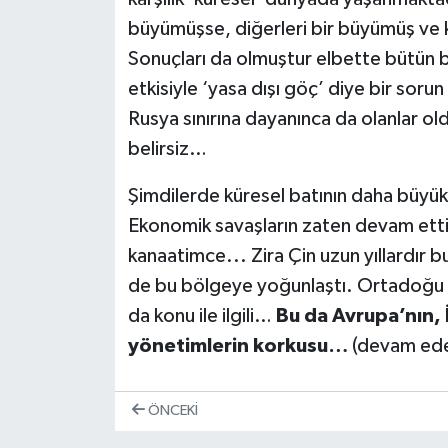
büyümüşse, diğerleri bir büyümüş ve 
Sonuçları da olmuştur elbette bütün bu
etkisiyle ‘yasa dışı göç’ diye bir soru
Rusya sınırına dayanınca da olanlar ol
belirsiz…
Şimdilerde küresel batının daha büyük 
Ekonomik savaşların zaten devam ett
kanaatimce... Zira Çin uzun yıllardır b
de bu bölgeye yoğunlaştı. Ortadoğu bö
da konu ile ilgili…
Bu da Avrupa’nın, İ
yönetimlerin korkusu…
(devam ed
ÖNCEKI