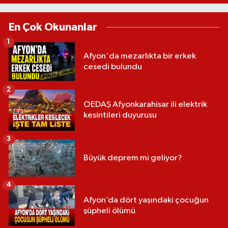
En Çok Okunanlar
1
Afyon'da mezarlıkta bir erkek
cesedi bulundu
2
OEDAŞ Afyonkarahisar ili elektrik
kesintileri duyurusu
3
Büyük deprem mi geliyor?
4
Afyon’da dört yaşındaki çocuğun
şüpheli ölümü