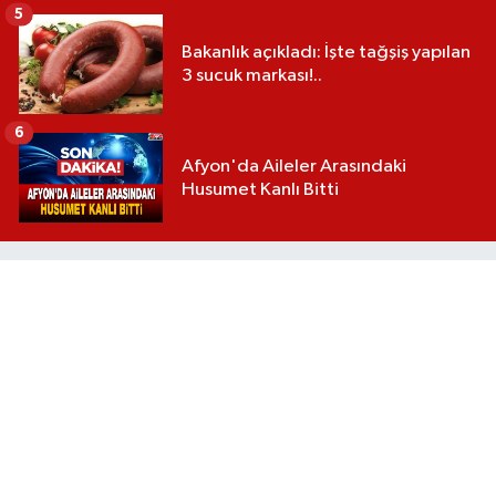
5
Bakanlık açıkladı: İşte tağşiş yapılan
3 sucuk markası!..
6
Afyon'da Aileler Arasındaki
Husumet Kanlı Bitti