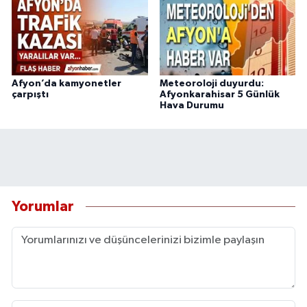
Afyon’da kamyonetler
Meteoroloji duyurdu:
çarpıştı
Afyonkarahisar 5 Günlük
Hava Durumu
Yorumlar