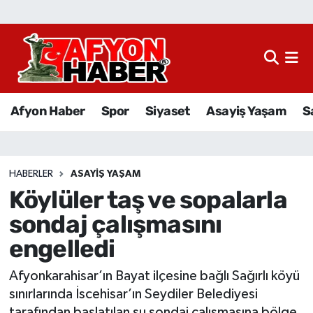
Afyon Haber
Siyaset
Afyon Haber
Spor
Siyaset
Asayiş Yaşam
S
Spor
Asayiş Yaşam
HABERLER
ASAYIŞ YAŞAM
Köylüler taş ve sopalarla
Sağlık
sondaj çalışmasını
Eğitim
engelledi
Sivil Toplum
Afyonkarahisar’ın Bayat ilçesine bağlı Sağırlı köyü
sınırlarında İscehisar’ın Seydiler Belediyesi
Ekonomi
tarafından başlatılan su sondaj çalışmasına bölge