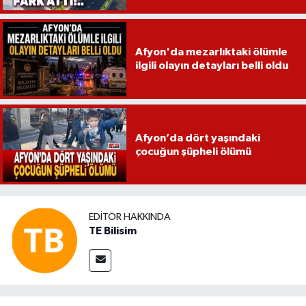
Afyon'da mezarlıktaki ölümle
ilgili olayın detayları belli oldu
Afyon’da dört yaşındaki
çocuğun şüpheli ölümü
EDITÖR HAKKINDA
TE Bilisim