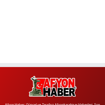
Afyon Haber; Güncel ve Tarafsız Afyonkarahisar Haberleri, Son