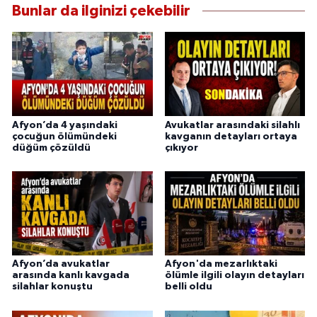
Bunlar da ilginizi çekebilir
Afyon’da 4 yaşındaki
Avukatlar arasındaki silahlı
çocuğun ölümündeki
kavganın detayları ortaya
düğüm çözüldü
çıkıyor
Afyon’da avukatlar
Afyon'da mezarlıktaki
arasında kanlı kavgada
ölümle ilgili olayın detayları
silahlar konuştu
belli oldu