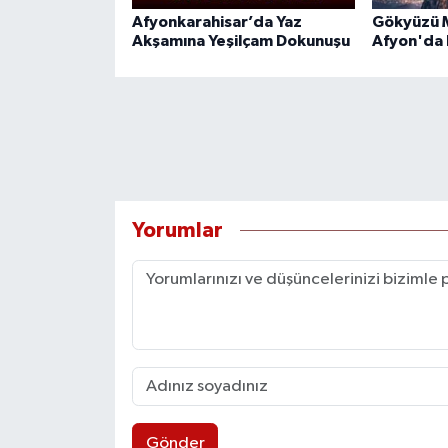
Afyonkarahisar’da Yaz
Gökyüzü M
Akşamına Yeşilçam Dokunuşu
Afyon'da 
Yorumlar
Gönder