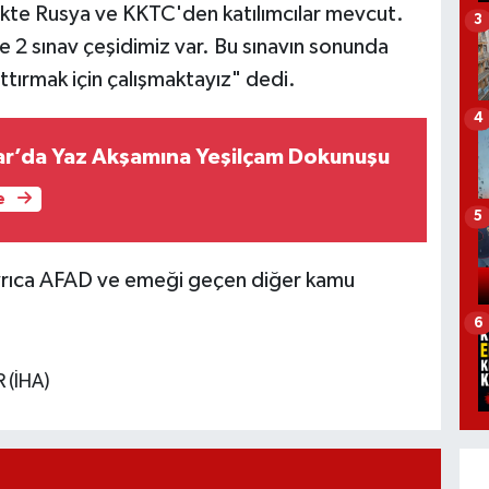
rlikte Rusya ve KKTC'den katılımcılar mevcut.
3
e 2 sınav çeşidimiz var. Bu sınavın sonunda
ttırmak için çalışmaktayız" dedi.
4
ar’da Yaz Akşamına Yeşilçam Dokunuşu
e
5
l ayrıca AFAD ve emeği geçen diğer kamu
6
 (İHA)