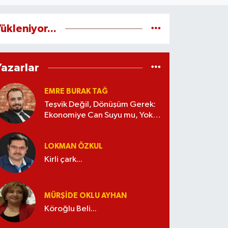
ükleniyor...
Yazarlar
EMRE BURAK TAĞ
Teşvik Değil, Dönüşüm Gerek:
Ekonomiye Can Suyu mu, Yoksa
Kaynak İsrafı mı?
LOKMAN ÖZKUL
Kirli çark...
MÜRŞIDE OKLU AYHAN
Köroğlu Beli...