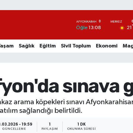
21
Öğle
13:08
Yaşam
Sağlık
Eğitim
Sivil Toplum
Ekonomi
Mag
yon'da sınava gi
enkaz arama köpekleri sınavı Afyonkarahisa
tılım sağlandığı belirtildi.
.03.2026 - 19:59
1
1 DK
GÜNCELLEME
PAYLAŞIM
OKUNMA SÜRESI