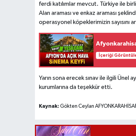
ferdi katılımlar mevcut. Türkiye ile bi
Alan araması ve enkaz araması şeklind
operasyonel köpeklerimizin sayısını ar
Afyonkarahis
İçeriği Görüntül
Yarın sona erecek sınav ile ilgili Üne
kurumlarına da teşekkür etti.
Kaynak:
Gökten Ceylan AFYONKARAHİSAR