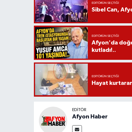
EDITÖRÜN SEÇTIĞI
Sibel Can, Af
EDITÖRÜN SEÇTIĞI
Afyon'da doğdu
kutladı!..
EDITÖRÜN SEÇTIĞI
Hayat kurtara
EDITÖR
Afyon Haber