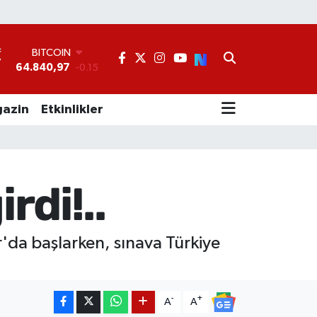
BITCOIN
64.840,97
-0.15
°
DOLAR
47,7436
0.18
EURO
azin
Etkinlikler
55,2510
0.32
STERLİN
64,4811
0.38
GRAM ALTIN
6660.55
0
rdi!..
BİST100
13.779
-14
r'da başlarken, sınava Türkiye
-
+
A
A