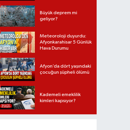
Büyük deprem mi
geliyor?
Meteoroloji duyurdu:
Afyonkarahisar 5 Günlük
Hava Durumu
Afyon’da dört yaşındaki
çocuğun şüpheli ölümü
Kademeli emeklilik
kimleri kapsıyor?