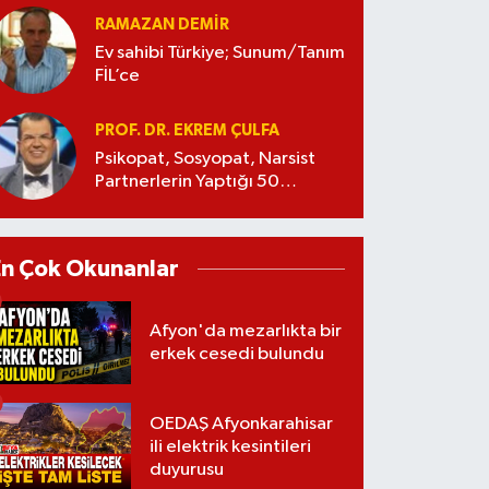
RAMAZAN DEMİR
Ev sahibi Türkiye; Sunum/Tanım
FİL’ce
PROF. DR. EKREM ÇULFA
Psikopat, Sosyopat, Narsist
Partnerlerin Yaptığı 50
Manipülasyon
En Çok Okunanlar
Afyon'da mezarlıkta bir
erkek cesedi bulundu
OEDAŞ Afyonkarahisar
ili elektrik kesintileri
duyurusu