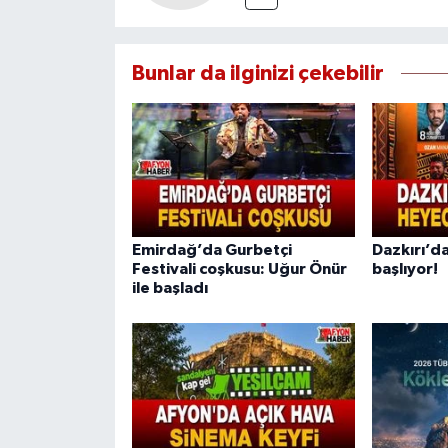
Bunlar da ilginizi çekebilir
Emirdağ’da Gurbetçi
Dazkırı’da
Festivali coşkusu: Uğur Önür
başlıyor!
ile başladı