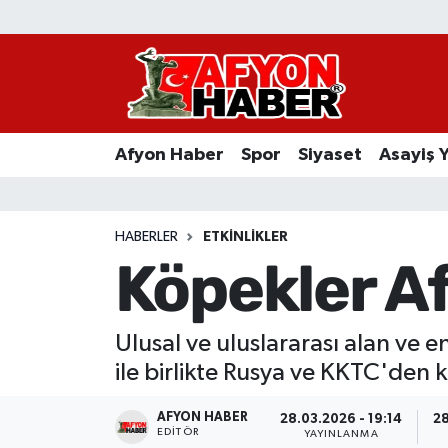
Afyon Haber
Siyaset
Afyon Haber
Spor
Siyaset
Asayiş 
Spor
Asayiş Yaşam
HABERLER
ETKINLIKLER
Köpekler Af
Sağlık
Eğitim
Ulusal ve uluslararası alan ve 
ile birlikte Rusya ve KKTC'den ka
Sivil Toplum
AFYON HABER
28.03.2026 - 19:14
28
Ekonomi
EDITÖR
YAYINLANMA