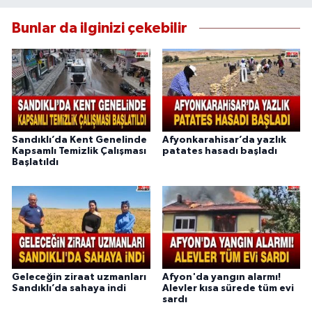
Bunlar da ilginizi çekebilir
Sandıklı’da Kent Genelinde
Afyonkarahisar’da yazlık
Kapsamlı Temizlik Çalışması
patates hasadı başladı
Başlatıldı
Geleceğin ziraat uzmanları
Afyon'da yangın alarmı!
Sandıklı’da sahaya indi
Alevler kısa sürede tüm evi
sardı