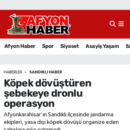
Afyon Haber
Siyaset
Afyon Haber
Spor
Siyaset
Asayiş Yaşam
S
Spor
Asayiş Yaşam
HABERLER
SANDIKLI HABER
Köpek dövüştüren
Sağlık
şebekeye dronlu
Eğitim
operasyon
Sivil Toplum
Afyonkarahisar’ın Sandıklı ilçesinde jandarma
ekipleri, yasa dışı köpek dövüşü organize eden
Ekonomi
şahıslara göz açtırmadı.