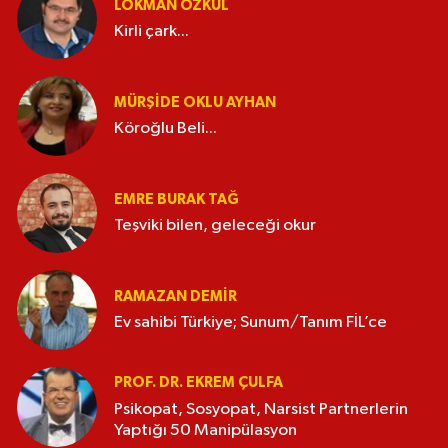
LOKMAN ÖZKUL
Kirli çark...
MÜRŞIDE OKLU AYHAN
Köroğlu Beli...
EMRE BURAK TAĞ
Teşviki bilen, geleceği okur
RAMAZAN DEMİR
Ev sahibi Türkiye; Sunum/Tanım FİL’ce
PROF. DR. EKREM ÇULFA
Psikopat, Sosyopat, Narsist Partnerlerin
Yaptığı 50 Manipülasyon