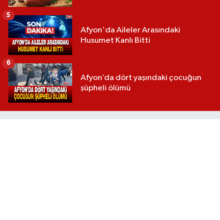
5
Afyon'da Aileler Arasındaki
Husumet Kanlı Bitti
6
Afyon’da dört yaşındaki çocuğun
şüpheli ölümü