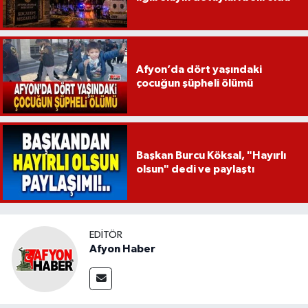
Afyon’da dört yaşındaki
çocuğun şüpheli ölümü
Başkan Burcu Köksal, "Hayırlı
olsun" dedi ve paylaştı
EDITÖR
Afyon Haber