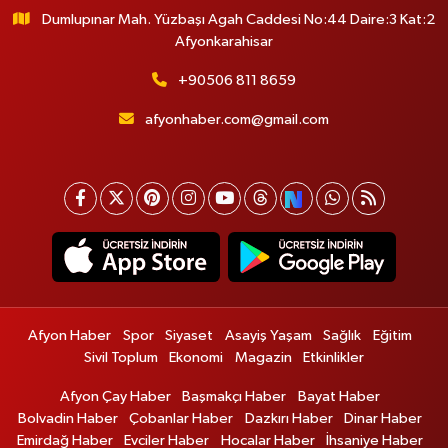
Dumlupınar Mah. Yüzbaşı Agah Caddesi No:44 Daire:3 Kat:2
Afyonkarahisar
+90506 811 8659
afyonhaber.com@gmail.com
Afyon Haber
Spor
Siyaset
Asayiş Yaşam
Sağlık
Eğitim
Sivil Toplum
Ekonomi
Magazin
Etkinlikler
Afyon Çay Haber
Başmakçı Haber
Bayat Haber
Bolvadin Haber
Çobanlar Haber
Dazkırı Haber
Dinar Haber
Emirdağ Haber
Evciler Haber
Hocalar Haber
İhsaniye Haber