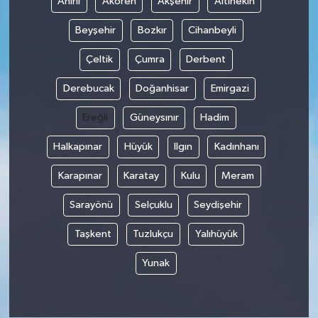
Ahırlı
Akören
Akşehir
Altınekin
Beyşehir
Bozkır
Cihanbeyli
Çeltik
Çumra
Derbent
Derebucak
Doğanhisar
Emirgazi
Ereğli
Güneysınır
Hadim
Halkapınar
Hüyük
Ilgın
Kadınhanı
Karapınar
Karatay
Kulu
Meram
Sarayönü
Selçuklu
Seydişehir
Taşkent
Tuzlukçu
Yalıhüyük
Yunak