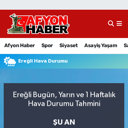
Afyon Haber
Siyaset
Afyon Haber
Spor
Siyaset
Asayiş Yaşam
S
Spor
Ereğli Hava Durumu
Asayiş Yaşam
Sağlık
Ereğli Bugün, Yarın ve 1 Haftalık
Eğitim
Hava Durumu Tahmini
Sivil Toplum
ŞU AN
Ekonomi