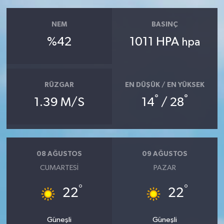
NEM
BASINÇ
%42
1011 HPA
hpa
RÜZGAR
EN DÜŞÜK / EN YÜKSEK
°
°
1.39 M/S
14
/ 28
08 AĞUSTOS
09 AĞUSTOS
CUMARTESI
PAZAR
°
°
22
22
Güneşli
Güneşli