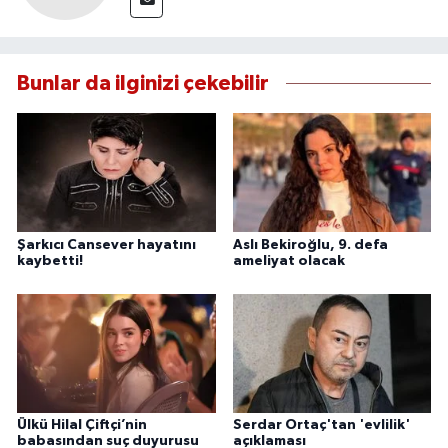
Bunlar da ilginizi çekebilir
Şarkıcı Cansever hayatını
Aslı Bekiroğlu, 9. defa
kaybetti!
ameliyat olacak
Ülkü Hilal Çiftçi’nin
Serdar Ortaç'tan 'evlilik'
babasından suç duyurusu
açıklaması