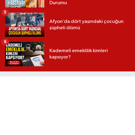
Durumu
5
Afyon’da dört yaşındaki çocuğun
şüpheli ölümü
6
Kademeli emeklilik kimleri
kapsıyor?