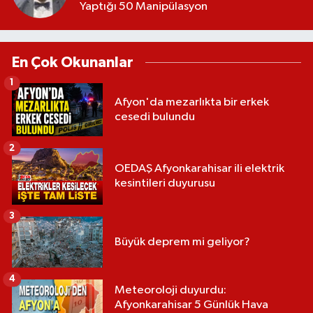
Yaptığı 50 Manipülasyon
En Çok Okunanlar
1
Afyon'da mezarlıkta bir erkek
cesedi bulundu
2
OEDAŞ Afyonkarahisar ili elektrik
kesintileri duyurusu
3
Büyük deprem mi geliyor?
4
Meteoroloji duyurdu:
Afyonkarahisar 5 Günlük Hava