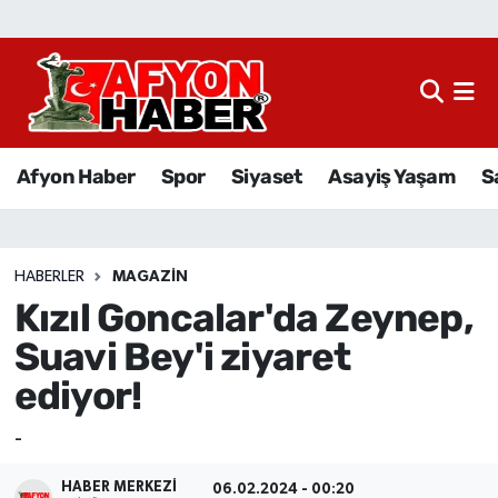
Afyon Haber
Siyaset
Afyon Haber
Spor
Siyaset
Asayiş Yaşam
S
Spor
Asayiş Yaşam
HABERLER
MAGAZIN
Kızıl Goncalar'da Zeynep,
Sağlık
Suavi Bey'i ziyaret
Eğitim
ediyor!
Sivil Toplum
-
Ekonomi
HABER MERKEZI
06.02.2024 - 00:20