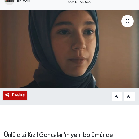
EDITÖR
YAYINLANMA
Magazin
Etkinlikler
Paylaş
-
+
A
A
Ünlü dizi Kızıl Goncalar'ın yeni bölümünde