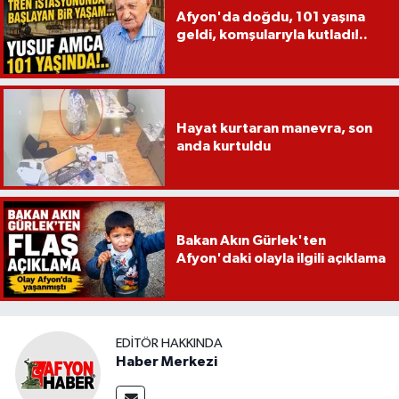
Afyon'da doğdu, 101 yaşına
geldi, komşularıyla kutladı!..
Hayat kurtaran manevra, son
anda kurtuldu
Bakan Akın Gürlek'ten
Afyon'daki olayla ilgili açıklama
EDITÖR HAKKINDA
Haber Merkezi