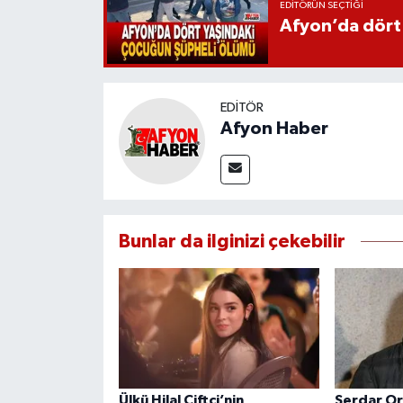
EDITÖRÜN SEÇTIĞI
Afyon’da dört
EDITÖR
Afyon Haber
Bunlar da ilginizi çekebilir
Ülkü Hilal Çiftçi’nin
Serdar Ort