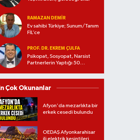
RAMAZAN DEMİR
Ev sahibi Türkiye; Sunum/Tanım
FİL’ce
PROF. DR. EKREM ÇULFA
Psikopat, Sosyopat, Narsist
Partnerlerin Yaptığı 50
Manipülasyon
En Çok Okunanlar
Afyon'da mezarlıkta bir
erkek cesedi bulundu
OEDAŞ Afyonkarahisar
ili elektrik kesintileri