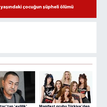
 yaşındaki çocuğun şüpheli ölümü
aç'tan 'evlilik'
Manifest grubu Türkiye’den