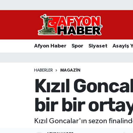
Afyon Haber
Siyaset
Afyon Haber
Spor
Siyaset
Asayiş 
Spor
Asayiş Yaşam
HABERLER
MAGAZIN
Kızıl Goncal
Sağlık
bir bir orta
Eğitim
Sivil Toplum
Kızıl Goncalar'ın sezon finalind
Ekonomi