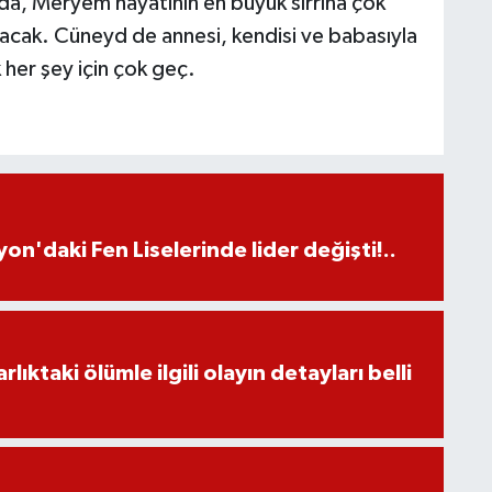
 da, Meryem hayatının en büyük sırrına çok
yacak. Cüneyd de annesi, kendisi ve babasıyla
k her şey için çok geç.
on'daki Fen Liselerinde lider değişti!..
ıktaki ölümle ilgili olayın detayları belli