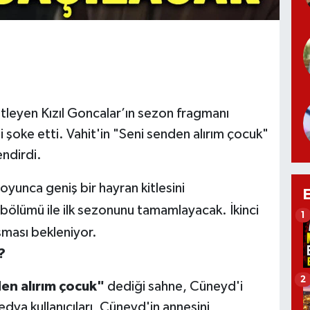
litleyen Kızıl Goncalar’ın sezon fragmanı
şoke etti. Vahit'in "Seni senden alırım çocuk"
ndirdi.
yunca geniş bir hayran kitlesini
. bölümü ile ilk sezonunu tamamlayacak. İkinci
1
şması bekleniyor.
?
2
en alırım çocuk"
dediği sahne, Cüneyd'i
dya kullanıcıları, Cüneyd'in annesini