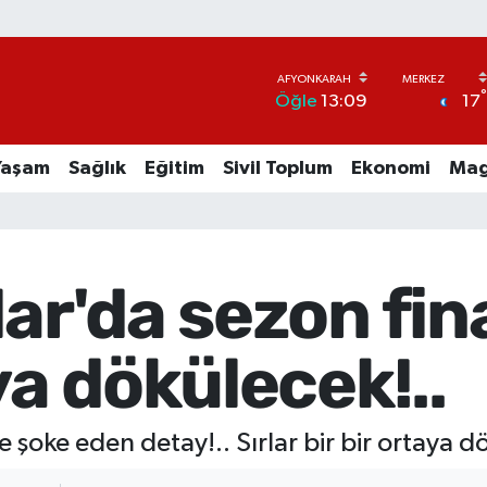
17
Öğle
13:09
Yaşam
Sağlık
Eğitim
Sivil Toplum
Ekonomi
Mag
ar'da sezon final
ya dökülecek!..
e şoke eden detay!.. Sırlar bir bir ortaya d