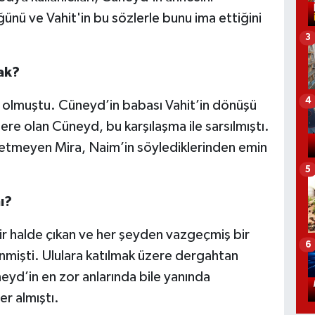
ünü ve Vahit'in bu sözlerle bunu ima ettiğini
3
ak?
4
r olmuştu. Cüneyd’in babası Vahit’in dönüşü
re olan Cüneyd, bu karşılaşma ile sarsılmıştı.
 etmeyen Mira, Naim’in söylediklerinden emin
5
ı?
bir halde çıkan ve her şeyden vazgeçmiş bir
6
nmişti. Ululara katılmak üzere dergahtan
neyd’in en zor anlarında bile yanında
r almıştı.