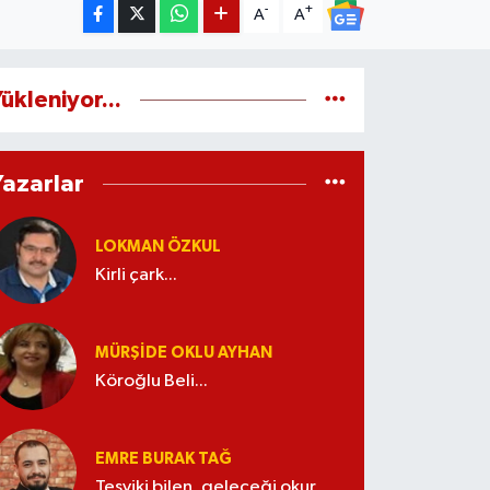
-
+
A
A
ükleniyor...
Yazarlar
LOKMAN ÖZKUL
Kirli çark...
MÜRŞIDE OKLU AYHAN
Köroğlu Beli...
EMRE BURAK TAĞ
Teşviki bilen, geleceği okur