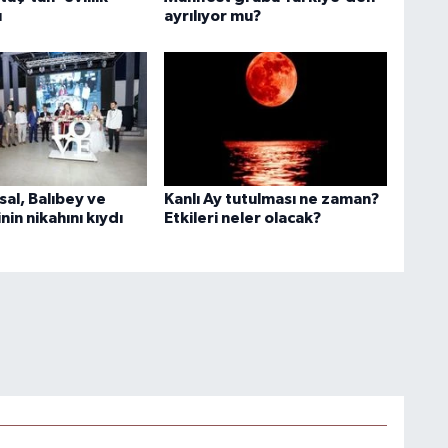
ı
ayrılıyor mu?
al, Balıbey ve
Kanlı Ay tutulması ne zaman?
nin nikahını kıydı
Etkileri neler olacak?