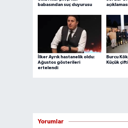
babasından suç duyurusu
açıklamas
İlker Ayrık hastanelik oldu:
Burcu Köks
Ağustos gösterileri
Küçük çifti
ertelendi
Yorumlar