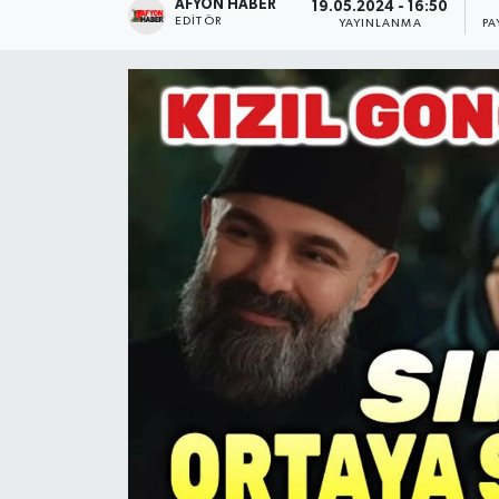
AFYON HABER
19.05.2024 - 16:50
EDITÖR
YAYINLANMA
PA
Magazin
Etkinlikler