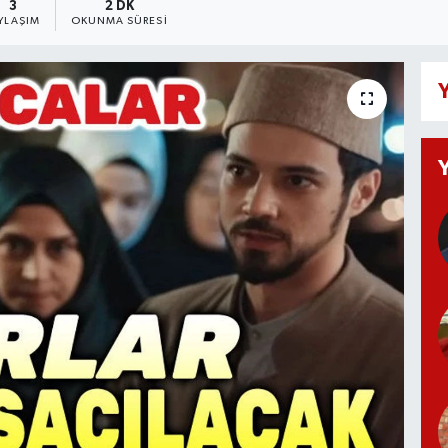
3
2 DK
YLAŞIM
OKUNMA SÜRESI
Y