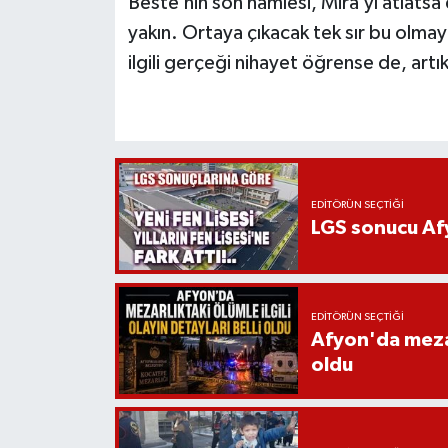
Beste’nin son hamlesi, Mira’yı atlatsa
yakın. Ortaya çıkacak tek sır bu olma
ilgili gerçeği nihayet öğrense de, artı
EDITÖRÜN SEÇTIĞI
LGS sonucu Afy
EDITÖRÜN SEÇTIĞI
Afyon'da mezarl
oldu