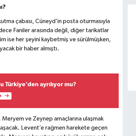
ı?
okutma çabası, Cüneyd'in posta oturmasıyla
ce Faniler arasında değil, diğer tarikatlar
im ise her şeyini kaybetmiş ve sürülmüşken,
acak bir haber almıştı.
u Türkiye’den ayrılıyor mu?
e
ek. Meryem ve Zeynep amaçlarına ulaşmak
klaşacak. Levent’e rağmen harekete geçen