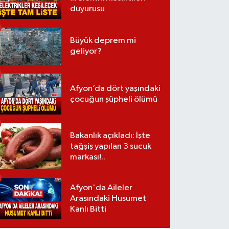
duyurusu
Büyük deprem mi
geliyor?
Afyon’da dört yaşındaki
çocuğun şüpheli ölümü
Bakanlık açıkladı: İşte
tağşiş yapılan 3 sucuk
markası!..
Afyon'da Aileler
Arasındaki Husumet
Kanlı Bitti