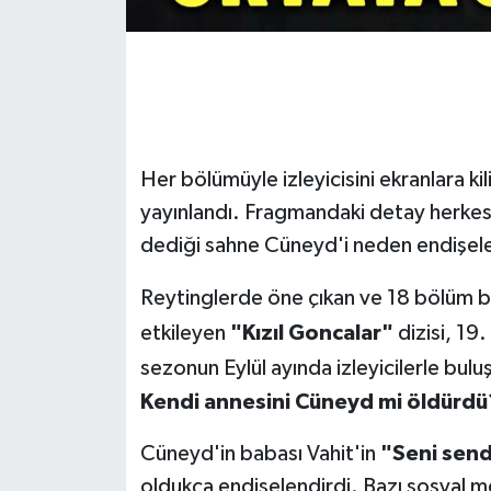
Her bölümüyle izleyicisini ekranlara ki
yayınlandı. Fragmandaki detay herkesi 
dediği sahne Cüneyd'i neden endişele
Reytinglerde öne çıkan ve 18 bölüm bo
etkileyen
"Kızıl Goncalar"
dizisi, 19
sezonun Eylül ayında izleyicilerle bulu
Kendi annesini Cüneyd mi öldürdü
Cüneyd'in babası Vahit'in
"Seni send
oldukça endişelendirdi. Bazı sosyal me