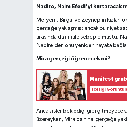
Nadire, Naim Efedi'yi kurtaracak m
Meryem, Birgül ve Zeynep’in kızları 
gerçeğe yaklaşmış; ancak bu niyet sade
arasında da infiale sebep olmuştu. Na
Nadire’den onu yeniden hayata bağlay
Mira gerçeği öğrenecek mi?
Manifest grub
İçeriği Görüntül
Ancak işler beklediği gibi gitmeyec
üzereyken, Mira da nihai gerçeğe ya