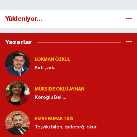
Yükleniyor...
Yazarlar
LOKMAN ÖZKUL
Kirli çark...
MÜRŞIDE OKLU AYHAN
Köroğlu Beli...
EMRE BURAK TAĞ
Teşviki bilen, geleceği okur