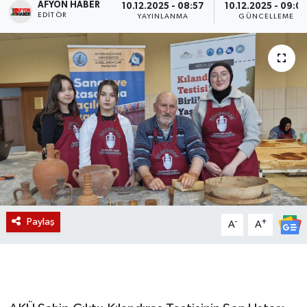
AFYON HABER
10.12.2025 - 08:57
10.12.2025 - 09:0
EDITÖR
YAYINLANMA
GÜNCELLEME
Magazin
Etkinlikler
Paylaş
-
+
A
A