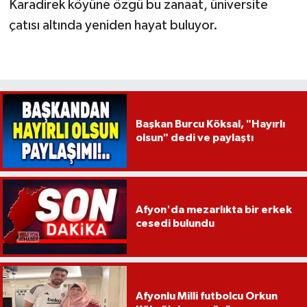
Karadirek köyüne özgü bu zanaat, üniversite
çatısı altında yeniden hayat buluyor.
Başkan Burcu Köksal, "Hayırlı
olsun" dedi ve paylaştı
Afyon'da mezarlıkta bir erkek
cesedi bulundu
Afyonlu Milli futbolcu Orkun