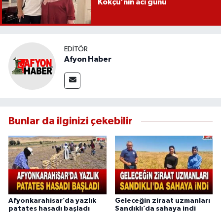
Kökçü'nin acı günü
EDITÖR
Afyon Haber
Bunlar da ilginizi çekebilir
Afyonkarahisar’da yazlık
Geleceğin ziraat uzmanları
patates hasadı başladı
Sandıklı’da sahaya indi