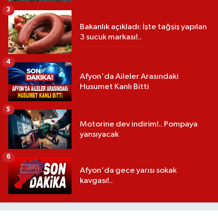
3
Bakanlık açıkladı: İşte tağşiş yapılan
3 sucuk markası!..
4
Afyon'da Aileler Arasındaki
Husumet Kanlı Bitti
5
Motorine dev indirim!.. Pompaya
yansıyacak
6
Afyon'da gece yarısı sokak
kavgası!..