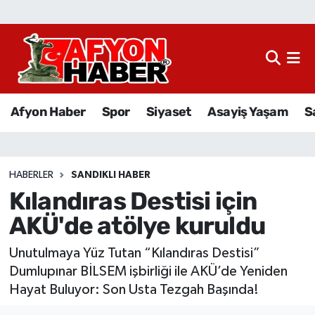
Afyon Haber
Siyaset
Afyon Haber
Spor
Siyaset
Asayiş Yaşam
S
Spor
Asayiş Yaşam
HABERLER
SANDIKLI HABER
Kılandıras Destisi için
Sağlık
AKÜ'de atölye kuruldu
Eğitim
Unutulmaya Yüz Tutan “Kılandıras Destisi”
Sivil Toplum
Dumlupınar BİLSEM işbirliği ile AKÜ’de Yeniden
Hayat Buluyor: Son Usta Tezgah Başında!
Ekonomi