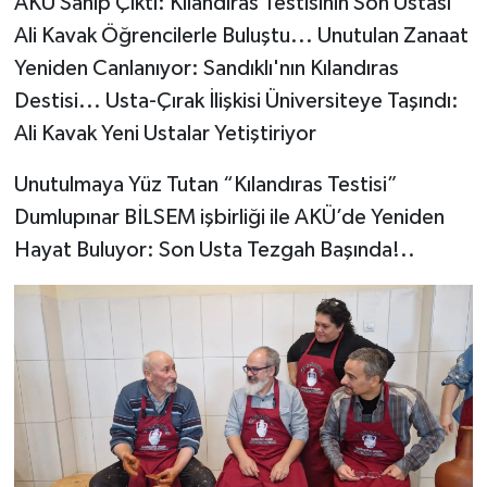
AKÜ Sahip Çıktı: Kılandıras Testisinin Son Ustası
Ali Kavak Öğrencilerle Buluştu... Unutulan Zanaat
Yeniden Canlanıyor: Sandıklı'nın Kılandıras
Destisi... Usta-Çırak İlişkisi Üniversiteye Taşındı:
Ali Kavak Yeni Ustalar Yetiştiriyor
Unutulmaya Yüz Tutan “Kılandıras Testisi”
Dumlupınar BİLSEM işbirliği ile AKÜ’de Yeniden
Hayat Buluyor: Son Usta Tezgah Başında!..