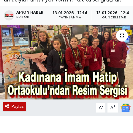
Magazin
AFYON HABER
13.01.2026 - 12:14
13.01.2026 - 12:47
EDITÖR
YAYINLANMA
GÜNCELLEME
Etkinlikler
Paylaş
-
+
A
A