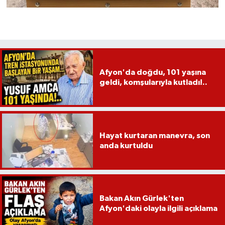
Afyon'da doğdu, 101 yaşına
geldi, komşularıyla kutladı!..
Hayat kurtaran manevra, son
anda kurtuldu
Bakan Akın Gürlek'ten
Afyon'daki olayla ilgili açıklama