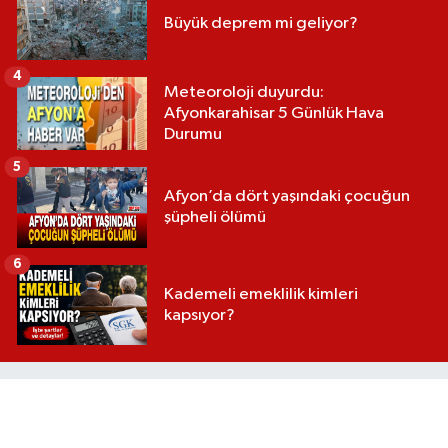
Büyük deprem mi geliyor?
4
Meteoroloji duyurdu:
Afyonkarahisar 5 Günlük Hava
Durumu
5
Afyon’da dört yaşındaki çocuğun
şüpheli ölümü
6
Kademeli emeklilik kimleri
kapsıyor?