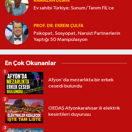
RAMAZAN DEMİR
Ev sahibi Türkiye; Sunum/Tanım FİL’ce
PROF. DR. EKREM ÇULFA
Psikopat, Sosyopat, Narsist Partnerlerin
Yaptığı 50 Manipülasyon
En Çok Okunanlar
1
Afyon'da mezarlıkta bir erkek
cesedi bulundu
2
OEDAŞ Afyonkarahisar ili elektrik
kesintileri duyurusu
3