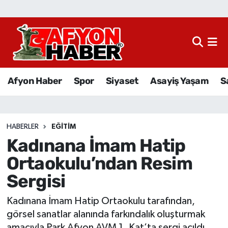
Afyon Haber
Siyaset
Afyon Haber
Spor
Siyaset
Asayiş Yaşam
S
Spor
Asayiş Yaşam
HABERLER
EĞITIM
Kadınana İmam Hatip
Sağlık
Ortaokulu’ndan Resim
Eğitim
Sergisi
Sivil Toplum
Kadınana İmam Hatip Ortaokulu tarafından,
görsel sanatlar alanında farkındalık oluşturmak
Ekonomi
amacıyla Park Afyon AVM 1. Kat’ta sergi açıldı.