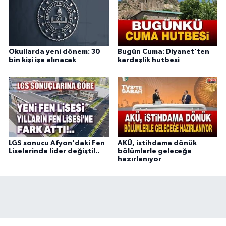
Okullarda yeni dönem: 30
Bugün Cuma: Diyanet'ten
bin kişi işe alınacak
kardeşlik hutbesi
LGS sonucu Afyon'daki Fen
AKÜ, istihdama dönük
Liselerinde lider değişti!..
bölümlerle geleceğe
hazırlanıyor