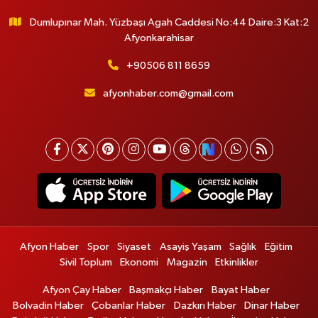
Dumlupınar Mah. Yüzbaşı Agah Caddesi No:44 Daire:3 Kat:2
Afyonkarahisar
+90506 811 8659
afyonhaber.com@gmail.com
Afyon Haber
Spor
Siyaset
Asayiş Yaşam
Sağlık
Eğitim
Sivil Toplum
Ekonomi
Magazin
Etkinlikler
Afyon Çay Haber
Başmakçı Haber
Bayat Haber
Bolvadin Haber
Çobanlar Haber
Dazkırı Haber
Dinar Haber