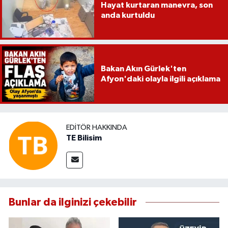
Hayat kurtaran manevra, son
anda kurtuldu
Bakan Akın Gürlek'ten
Afyon'daki olayla ilgili açıklama
EDITÖR HAKKINDA
TE Bilisim
Bunlar da ilginizi çekebilir