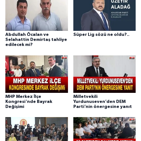
Abdullah Öcalan ve
Süper Lig sözü ne oldu?..
Selahattin Demirtaş tahliye
edilecek mi?
MHP Merkez İlçe
Milletvekili
Kongresi'nde Bayrak
Yurdunuseven’den DEM
Değişimi
Parti’nin önergesine yanıt