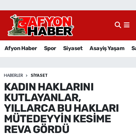
Afyon Haber
Siyaset
Afyon Haber
Spor
Siyaset
Asayiş Yaşam
S
Spor
Asayiş Yaşam
HABERLER
SIYASET
KADIN HAKLARINI
Sağlık
KUTLAYANLAR,
Eğitim
YILLARCA BU HAKLARI
MÜTEDEYYİN KESİME
Sivil Toplum
REVA GÖRDÜ
Ekonomi