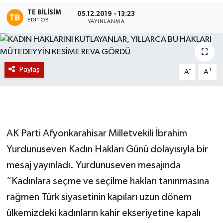
TE BILISIM
05.12.2019 - 13:23
Magazin
EDITÖR
YAYINLANMA
Etkinlikler
Paylaş
-
+
A
A
AK Parti Afyonkarahisar Milletvekili İbrahim
Yurdunuseven Kadın Hakları Günü dolayısıyla bir
mesaj yayınladı. Yurdunuseven mesajında
“Kadınlara seçme ve seçilme hakları tanınmasına
rağmen Türk siyasetinin kapıları uzun dönem
ülkemizdeki kadınların kahir ekseriyetine kapalı