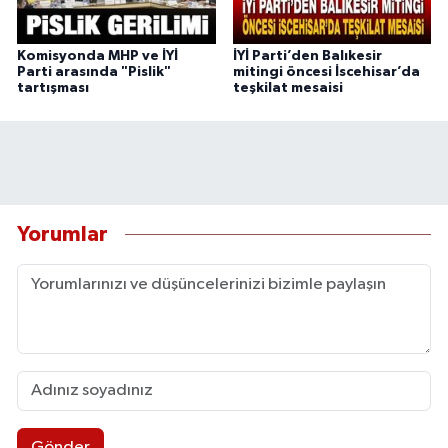
Komisyonda MHP ve İYİ
İYİ Parti’den Balıkesir
Parti arasında "Pislik"
mitingi öncesi İscehisar’da
tartışması
teşkilat mesaisi
Yorumlar
Gönder