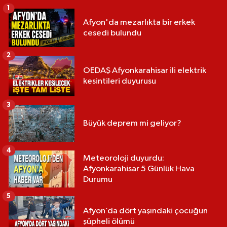
1
Afyon'da mezarlıkta bir erkek
cesedi bulundu
2
OEDAŞ Afyonkarahisar ili elektrik
kesintileri duyurusu
3
Büyük deprem mi geliyor?
4
Meteoroloji duyurdu:
Afyonkarahisar 5 Günlük Hava
Durumu
5
Afyon’da dört yaşındaki çocuğun
şüpheli ölümü