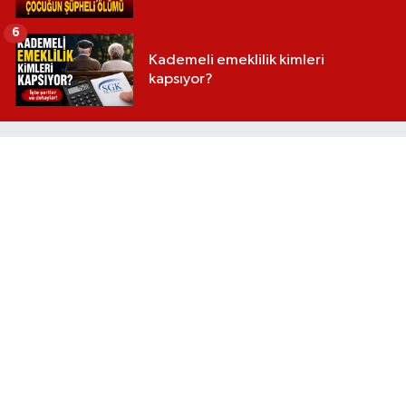
6
Kademeli emeklilik kimleri
kapsıyor?