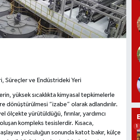
i, Süreçler ve Endüstrideki Yeri
rin, yüksek sıcaklıkta kimyasal tepkimelerle
re dönüştürülmesi “izabe” olarak adlandırılır.
yel ölçekte yürütüldüğü, fırınlar, yardımcı
oluşan kompleks tesislerdir. Kısaca,
1
layan yolculuğun sonunda katot bakır, külçe