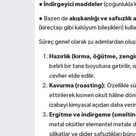
●
İndirgeyici maddeler
(çoğunlukla k
● Bazen de
akışkanlığı ve safsızlık 
(kireçtaşı gibi kalsiyum bileşikleri) kullan
Süreç genel olarak şu adımlardan oluş
Hazırlık (kırma, öğütme, zengi
belirli bir tane boyutuna getirilir
cevher elde edilir.
Kavurma (roasting):
Özellikle s
ettirilerek kısmen oksit hâline dö
izabeyi kimyasal açıdan daha veriml
Ergitme ve indirgeme (smeltin
metal oksitler elementel metale d
silikatlar ve diğer safsızlıkları bü