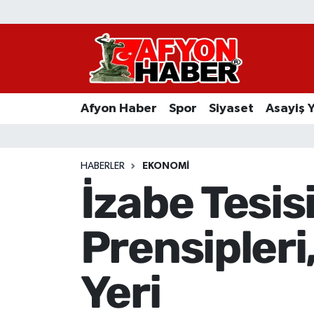
Afyon Haber
Siyaset
Afyon Haber
Spor
Siyaset
Asayiş 
Spor
Asayiş Yaşam
HABERLER
EKONOMI
İzabe Tesis
Sağlık
Prensipleri
Eğitim
Sivil Toplum
Yeri
Ekonomi