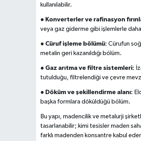
kullanılabilir.
●
Konverterler ve rafinasyon fırınla
veya gaz giderme gibi işlemlerle daha 
●
Cüruf işleme bölümü:
Cürufun soğu
metalin geri kazanıldığı bölüm.
●
Gaz arıtma ve filtre sistemleri:
İz
tutulduğu, filtrelendiği ve çevre mevzu
●
Döküm ve şekillendirme alanı:
Eld
başka formlara döküldüğü bölüm.
Bu yapı, madencilik ve metalurji şirket
tasarlanabilir; kimi tesisler maden sah
farklı madenden konsantre kabul eden 