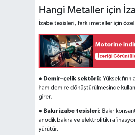
Hangi Metaller için İza
İzabe tesisleri, farklı metaller için öze
Motorine indi
İçeriği Görüntül
●
Demir–çelik sektörü:
Yüksek fırınla
ham demire dönüştürülmesinde kullanıl
girer.
●
Bakır izabe tesisleri:
Bakır konsant
anodik bakıra ve elektrolitik rafinasy
yürütür.