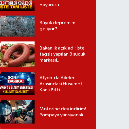
duyurusu
Büyük deprem mi
geliyor?
Bakanlık açıkladı: İşte
tağşiş yapılan 3 sucuk
markası!..
Afyon'da Aileler
Arasındaki Husumet
Kanlı Bitti
Motorine dev indirim!..
Pompaya yansıyacak