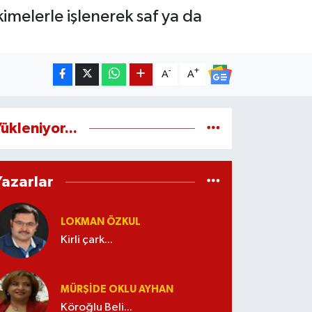
imelerle işlenerek saf ya da
-
+
A
A
ükleniyor...
Yazarlar
LOKMAN ÖZKUL
Kirli çark...
MÜRŞIDE OKLU AYHAN
Köroğlu Beli...