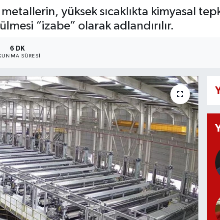
metallerin, yüksek sıcaklıkta kimyasal tepk
mesi “izabe” olarak adlandırılır.
6 DK
KUNMA SÜRESI
Y