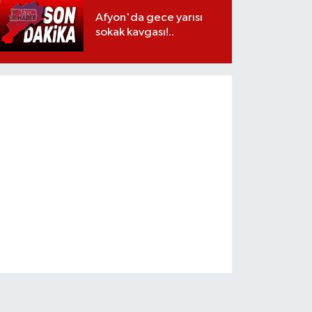
Afyon'da gece yarısı
sokak kavgası!..