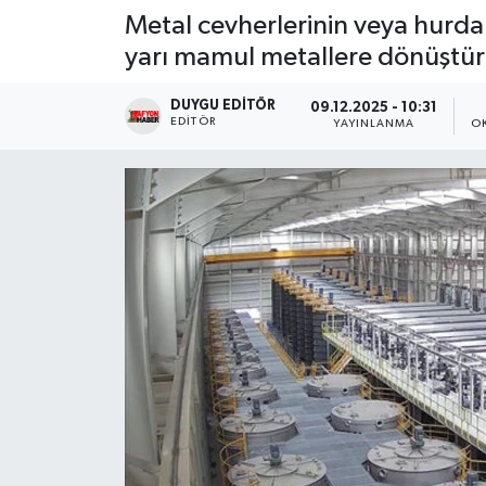
Metal cevherlerinin veya hurda 
Magazin
yarı mamul metallere dönüştürül
Etkinlikler
DUYGU EDITÖR
09.12.2025 - 10:31
EDITÖR
YAYINLANMA
O