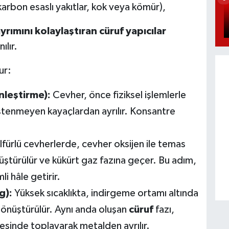
arbon esaslı yakıtlar, kok veya kömür),
ayrımını kolaylaştıran cüruf yapıcılar
ılır.
ur:
nleştirme):
Cevher, önce fiziksel işlemlerle
, istenmeyen kayaçlardan ayrılır. Konsantre
ülfürlü cevherlerde, cevher oksijen ile temas
nüştürülür ve kükürt gaz fazına geçer. Bu adım,
i hâle getirir.
g):
Yüksek sıcaklıkta, indirgeme ortamı altında
önüştürülür. Aynı anda oluşan
cüruf
fazı,
nyesinde toplayarak metalden ayrılır.