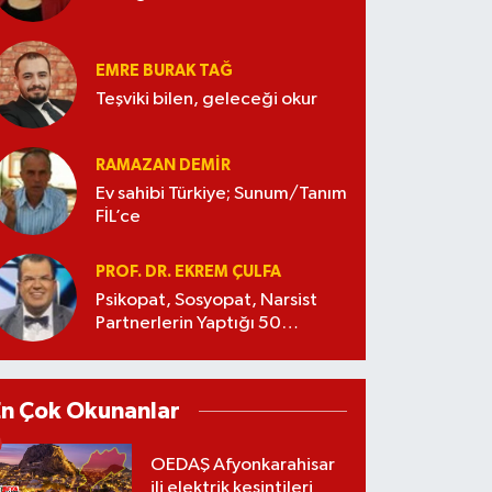
EMRE BURAK TAĞ
Teşviki bilen, geleceği okur
RAMAZAN DEMİR
Ev sahibi Türkiye; Sunum/Tanım
FİL’ce
PROF. DR. EKREM ÇULFA
Psikopat, Sosyopat, Narsist
Partnerlerin Yaptığı 50
Manipülasyon
En Çok Okunanlar
OEDAŞ Afyonkarahisar
ili elektrik kesintileri