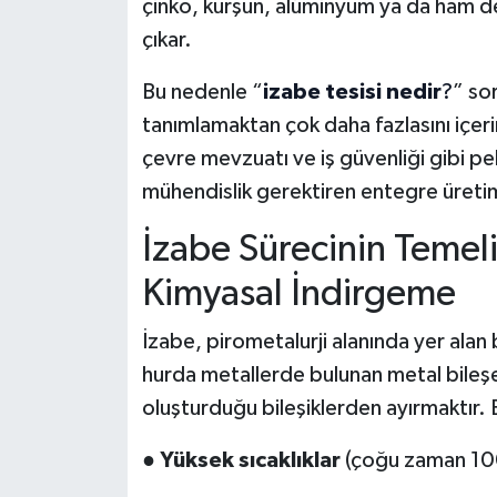
çinko, kurşun, alüminyum ya da ham de
çıkar.
Bu nedenle “
izabe tesisi nedir
?
” so
tanımlamaktan çok daha fazlasını içeri
çevre mevzuatı ve iş güvenliği gibi pek
mühendislik gerektiren entegre üreti
İzabe Sürecinin Temeli
Kimyasal İndirgeme
İzabe, pirometalurji alanında yer ala
hurda metallerde bulunan metal bileşen
oluşturduğu bileşiklerden ayırmaktır. 
●
Yüksek sıcaklıklar
(çoğu zaman 100