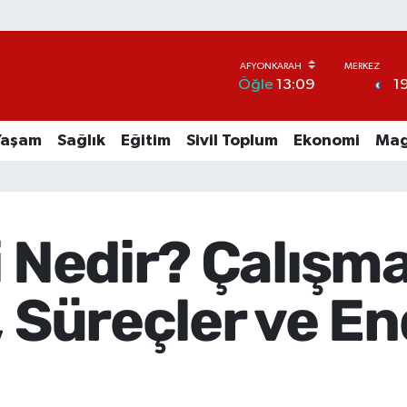
1
Öğle
13:09
Yaşam
Sağlık
Eğitim
Sivil Toplum
Ekonomi
Mag
i Nedir? Çalışm
, Süreçler ve E