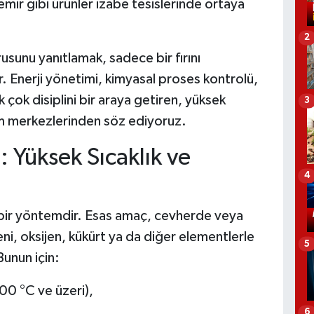
mir gibi ürünler izabe tesislerinde ortaya
2
rusunu yanıtlamak, sadece bir fırını
r. Enerji yönetimi, kimyasal proses kontrolü,
 çok disiplini bir araya getiren, yüksek
3
m merkezlerinden söz ediyoruz.
: Yüksek Sıcaklık ve
4
n bir yöntemdir. Esas amaç, cevherde veya
i, oksijen, kükürt ya da diğer elementlerle
5
Bunun için:
0 °C ve üzeri),
6