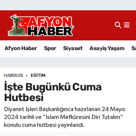
Afyon Haber
Siyaset
Afyon Haber
Spor
Siyaset
Asayiş Yaşam
S
Spor
Asayiş Yaşam
HABERLER
EĞITIM
İşte Bugünkü Cuma
Sağlık
Hutbesi
Eğitim
Diyanet İşleri Başkanlığınca hazırlanan 24 Mayıs
Sivil Toplum
2024 tarihli ve "İslam Mefkûresini Diri Tutalım"
konulu cuma hutbesi yayınlandı.
Ekonomi