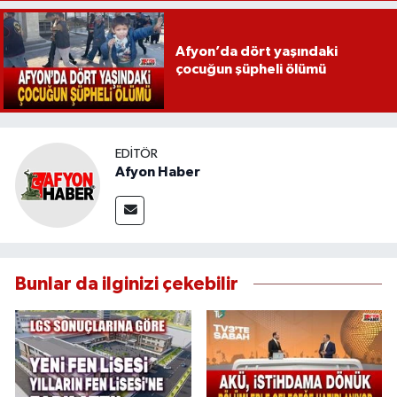
Afyon’da dört yaşındaki
çocuğun şüpheli ölümü
EDITÖR
Afyon Haber
Bunlar da ilginizi çekebilir