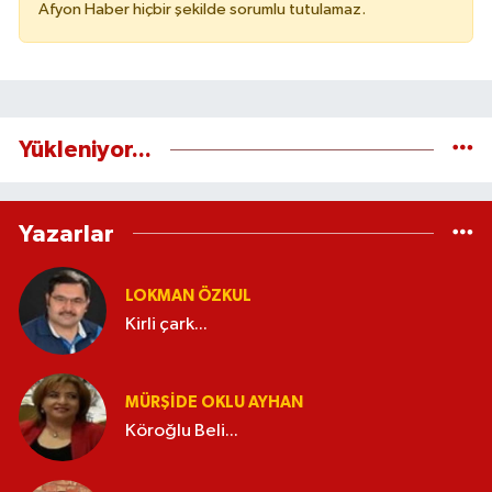
Afyon Haber hiçbir şekilde sorumlu tutulamaz.
Yükleniyor...
Yazarlar
LOKMAN ÖZKUL
Kirli çark...
MÜRŞIDE OKLU AYHAN
Köroğlu Beli...