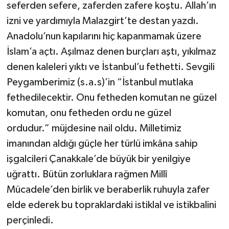
seferden sefere, zaferden zafere koştu. Allah’ın
izni ve yardımıyla Malazgirt’te destan yazdı.
Anadolu’nun kapılarını hiç kapanmamak üzere
İslam’a açtı. Aşılmaz denen burçları aştı, yıkılmaz
denen kaleleri yıktı ve İstanbul’u fethetti. Sevgili
Peygamberimiz (s.a.s)’in “İstanbul mutlaka
fethedilecektir. Onu fetheden komutan ne güzel
komu­tan, onu fetheden ordu ne güzel
ordudur.” müjdesine nail oldu. Milletimiz
imanından aldığı güçle her türlü imkâna sahip
işgalcileri Çanakkale’de büyük bir yenilgiye
uğrattı. Bütün zorluklara rağmen Millî
Mücadele’den birlik ve beraberlik ruhuyla zafer
elde ederek bu topraklardaki istiklal ve istikbalini
perçinledi.