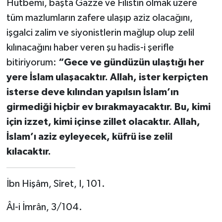
Hutbemi, başta Gazze ve Filistin olmak üzere
tüm mazlumların zafere ulaşıp aziz olacağını,
işgalci zalim ve siyonistlerin mağlup olup zelil
kılınacağını haber veren şu hadis-i şerifle
bitiriyorum:
“Gece ve gündüzün ulaştığı her
yere İslam ulaşacaktır. Allah, ister kerpiçten
isterse deve kılından yapılsın İslam’ın
girmediği hiçbir ev bırakmayacaktır. Bu, kimi
için izzet, kimi içinse zillet olacaktır. Allah,
İslam’ı aziz eyleyecek, küfrü ise zelil
kılacaktır.
İbn Hişâm, Sîret, I, 101.
Âl-i İmrân, 3/104.