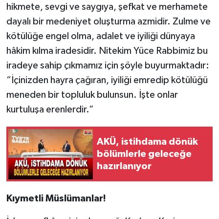
hikmete, sevgi ve saygıya, şefkat ve merhamete
dayalı bir medeniyet oluşturma azmidir. Zulme ve
kötülüğe engel olma, adalet ve iyiliği dünyaya
hâkim kılma iradesidir. Nitekim Yüce Rabbimiz bu
iradeye sahip çıkmamız için şöyle buyurmaktadır:
“İçinizden hayra çağıran, iyiliği emredip kötülüğü
meneden bir topluluk bulunsun. İşte onlar
kurtuluşa erenlerdir.”
AKÜ, istihdama dönük
bölümlerle geleceğe
hazırlanıyor
Kıymetli Müslümanlar!