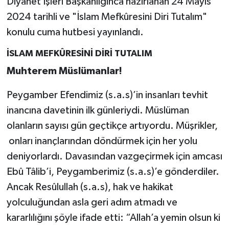
Diyanet İşleri Başkanlığınca hazırlanan 24 Mayıs
2024 tarihli ve "İslam Mefkûresini Diri Tutalım"
konulu cuma hutbesi yayınlandı.
İSLAM MEFKÛRESİNİ DİRİ TUTALIM
Muhterem Müslümanlar!
Peygamber Efendimiz (s.a.s)’in insanları tevhit
inancına davetinin ilk günleriydi. Müslüman
olanların sayısı gün geçtikçe artıyordu. Müşrikler,
onları inançlarından döndürmek için her yolu
deniyorlardı. Davasından vazgeçirmek için amcası
Ebû Tâlib’i, Peygamberimiz (s.a.s)’e gönderdiler.
Ancak Resûlullah (s.a.s), hak ve hakikat
yolculuğundan asla geri adım atmadı ve
kararlılığını şöyle ifade etti: “Allah’a yemin olsun ki