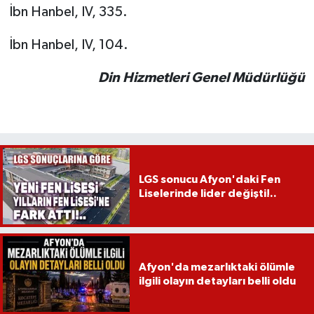
İbn Hanbel, IV, 335.
İbn Hanbel, IV, 104.
Din Hizmetleri Genel Müdürlüğü
LGS sonucu Afyon'daki Fen
Liselerinde lider değişti!..
Afyon'da mezarlıktaki ölümle
ilgili olayın detayları belli oldu