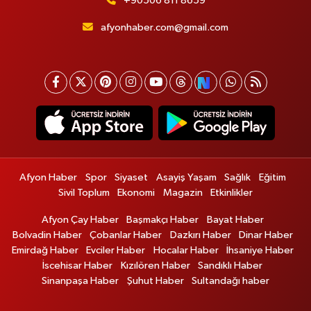
+90506 811 8659
afyonhaber.com@gmail.com
Afyon Haber
Spor
Siyaset
Asayiş Yaşam
Sağlık
Eğitim
Sivil Toplum
Ekonomi
Magazin
Etkinlikler
Afyon Çay Haber
Başmakçı Haber
Bayat Haber
Bolvadin Haber
Çobanlar Haber
Dazkırı Haber
Dinar Haber
Emirdağ Haber
Evciler Haber
Hocalar Haber
İhsaniye Haber
İscehisar Haber
Kızılören Haber
Sandıklı Haber
Sinanpaşa Haber
Şuhut Haber
Sultandağı haber