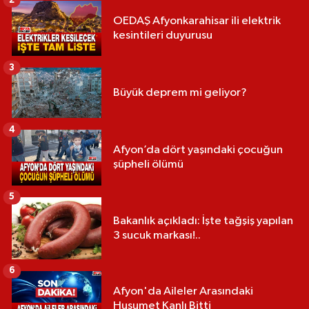
2
OEDAŞ Afyonkarahisar ili elektrik
kesintileri duyurusu
3
Büyük deprem mi geliyor?
4
Afyon’da dört yaşındaki çocuğun
şüpheli ölümü
5
Bakanlık açıkladı: İşte tağşiş yapılan
3 sucuk markası!..
6
Afyon'da Aileler Arasındaki
Husumet Kanlı Bitti