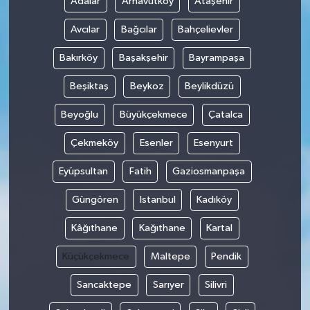
Adalar
Arnavutköy
Ataşehir
Avcılar
Bağcılar
Bahçelievler
Bakırköy
Başakşehir
Bayrampaşa
Beşiktaş
Beykoz
Beylikdüzü
Beyoğlu
Büyükçekmece
Çatalca
Çekmeköy
Esenler
Esenyurt
Eyüpsultan
Fatih
Gaziosmanpaşa
Güngören
Istanbul
Kadıköy
Kâğıthane
Kağıthane
Kartal
Küçükçekmece
Maltepe
Pendik
Sancaktepe
Sarıyer
Silivri