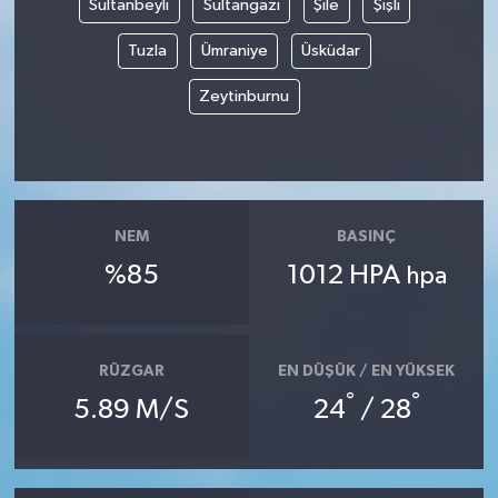
Sultanbeyli
Sultangazi
Şile
Şişli
Tuzla
Ümraniye
Üsküdar
Zeytinburnu
NEM
BASINÇ
%85
1012 HPA
hpa
RÜZGAR
EN DÜŞÜK / EN YÜKSEK
°
°
5.89 M/S
24
/ 28