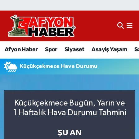
Afyon Haber
Siyaset
Afyon Haber
Spor
Siyaset
Asayiş Yaşam
S
Spor
Küçükçekmece Hava Durumu
Asayiş Yaşam
Sağlık
Küçükçekmece Bugün, Yarın ve
Eğitim
1 Haftalık Hava Durumu Tahmini
Sivil Toplum
ŞU AN
Ekonomi