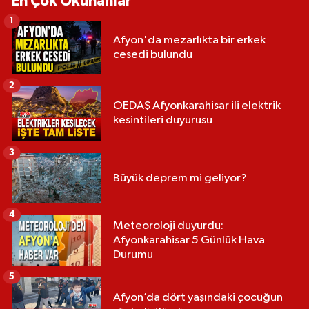
En Çok Okunanlar
1
Afyon'da mezarlıkta bir erkek
cesedi bulundu
2
OEDAŞ Afyonkarahisar ili elektrik
kesintileri duyurusu
3
Büyük deprem mi geliyor?
4
Meteoroloji duyurdu:
Afyonkarahisar 5 Günlük Hava
Durumu
5
Afyon’da dört yaşındaki çocuğun