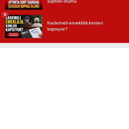
şüpheli ölümü
6
Kademeli emeklilik kimleri
kapsıyor?