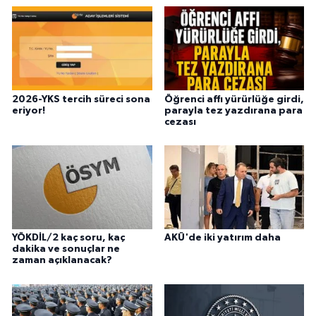
2026-YKS tercih süreci sona
Öğrenci affı yürürlüğe girdi,
eriyor!
parayla tez yazdırana para
cezası
YÖKDİL/2 kaç soru, kaç
AKÜ'de iki yatırım daha
dakika ve sonuçlar ne
zaman açıklanacak?