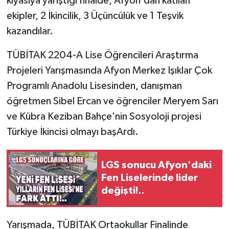
kıyasıya yarıştığı finalde, Afyon'dan katılan
ekipler, 2 İkincilik, 3 Üçüncülük ve 1 Teşvik
kazandılar.
TÜBİTAK 2204-A Lise Öğrencileri Araştırma
Projeleri Yarışmasında Afyon Merkez Işıklar Çok
Programlı Anadolu Lisesinden, danışman
öğretmen Sibel Ercan ve öğrenciler Meryem Sarı
ve Kübra Keziban Bahçe'nin Sosyoloji projesi
Türkiye İkincisi olmayı başArdı.
LGS sonucu Afyon'daki
Fen Liselerinde lider
değişti!..
Yarışmada, TÜBİTAK Ortaokullar Finalinde