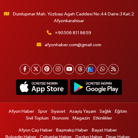
Dumlupınar Mah. Yüzbaşı Agah Caddesi No:44 Daire:3 Kat:2
Afyonkarahisar
+90506 811 8659
afyonhaber.com@gmail.com
Afyon Haber
Spor
Siyaset
Asayiş Yaşam
Sağlık
Eğitim
Sivil Toplum
Ekonomi
Magazin
Etkinlikler
Afyon Çay Haber
Başmakçı Haber
Bayat Haber
Bolvadin Haber
Çobanlar Haber
Dazkırı Haber
Dinar Haber