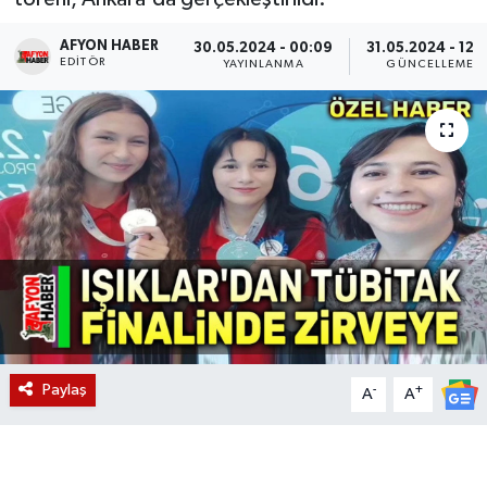
Magazin
AFYON HABER
30.05.2024 - 00:09
31.05.2024 - 12:3
EDITÖR
YAYINLANMA
GÜNCELLEME
Etkinlikler
Paylaş
-
+
A
A