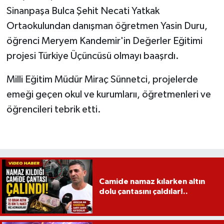
Sinanpaşa Bulca Şehit Necati Yatkak
Ortaokulundan danışman öğretmen Yasin Duru,
öğrenci Meryem Kandemir'in Değerler Eğitimi
projesi Türkiye Üçüncüsü olmayı baaşrdı.
Milli Eğitim Müdür Miraç Sünnetci, projelerde
emeği geçen okul ve kurumlarıı, öğretmenleri ve
öğrencileri tebrik etti.
Camide namaz kılarken altın
dolu çantasını çaldılar!..