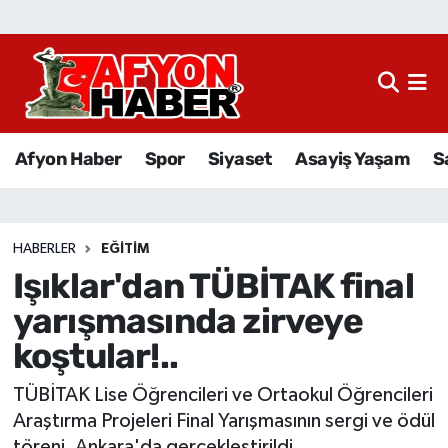
Afyon Haber
Siyaset
Afyon Haber
Spor
Siyaset
Asayiş Yaşam
S
Spor
Asayiş Yaşam
HABERLER
EĞITIM
Işıklar'dan TÜBİTAK final
Sağlık
yarışmasında zirveye
Eğitim
koştular!..
Sivil Toplum
TÜBİTAK Lise Öğrencileri ve Ortaokul Öğrencileri
Araştırma Projeleri Final Yarışmasının sergi ve ödül
Ekonomi
töreni, Ankara'da gerçekleştirildi.