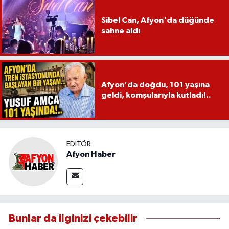
Sibel Can, Afyon'da düğünde
sahne aldı
Afyon'da doğdu, 101 yaşına
geldi, komşularıyla kutladı!..
EDITÖR
Afyon Haber
Bunlar da ilginizi çekebilir