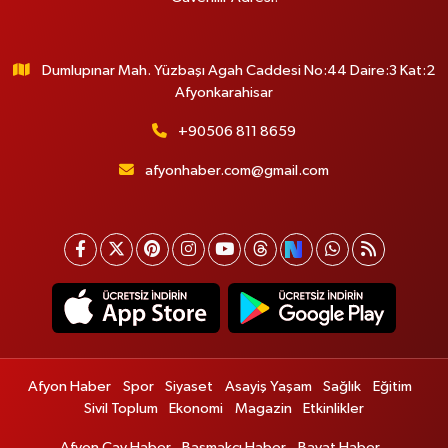
Dumlupınar Mah. Yüzbaşı Agah Caddesi No:44 Daire:3 Kat:2
Afyonkarahisar
+90506 811 8659
afyonhaber.com@gmail.com
Afyon Haber
Spor
Siyaset
Asayiş Yaşam
Sağlık
Eğitim
Sivil Toplum
Ekonomi
Magazin
Etkinlikler
Afyon Çay Haber
Başmakçı Haber
Bayat Haber