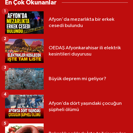
En Çok Okunanlar
1
Afyon'da mezarlıkta bir erkek
cesedi bulundu
2
OEDAŞ Afyonkarahisar ili elektrik
kesintileri duyurusu
3
Büyük deprem mi geliyor?
4
Afyon’da dört yaşındaki çocuğun
şüpheli ölümü
5