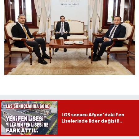
LGS sonucu Afyon'daki Fen
Liselerinde lider değişti!..