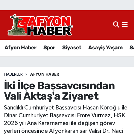
Afyon Haber
Siyaset
Afyon Haber
Spor
Siyaset
Asayiş Yaşam
S
Spor
Asayiş Yaşam
HABERLER
AFYON HABER
İki İlçe Başsavcısından
Sağlık
Vali Aktaş'a Ziyaret
Eğitim
Sandıklı Cumhuriyet Başsavcısı Hasan Köroğlu ile
Sivil Toplum
Dinar Cumhuriyet Başsavcısı Emre Vurmaz, HSK
2026 yılı Ana Kararnamesi ile değişen görev
Ekonomi
yerleri öncesinde Afyonkarahisar Valisi Dr. Naci