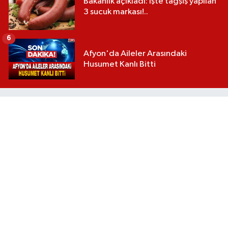
Bakanlık açıkladı: İşte tağşiş yapılan
3 sucuk markası!..
6
Afyon'da Aileler Arasındaki
Husumet Kanlı Bitti