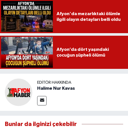
Afyon'da mezarlıktaki ölümle
ilgili olayın detayları belli oldu
Afyon’da dört yaşındaki
çocuğun şüpheli ölümü
EDITÖR HAKKINDA
Halime Nur Kavas
Bunlar da ilginizi çekebilir