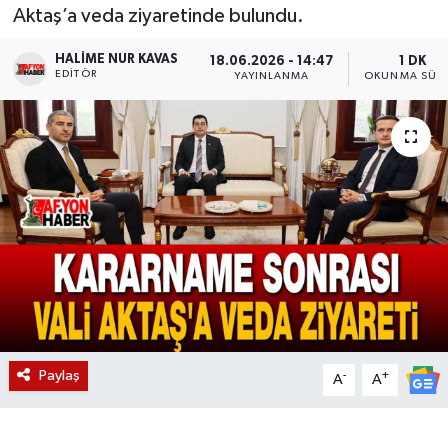
Aktaş’a veda ziyaretinde bulundu.
Magazin
HALIME NUR KAVAS
18.06.2026 - 14:47
1 DK
EDITÖR
YAYINLANMA
OKUNMA SÜRE
Etkinlikler
Paylaş
-
+
A
A