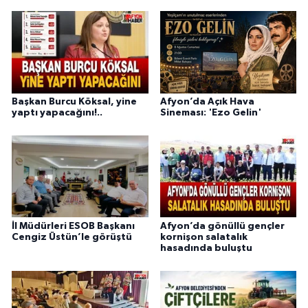
Başkan Burcu Köksal, yine
Afyon’da Açık Hava
yaptı yapacağını!..
Sineması: 'Ezo Gelin'
İl Müdürleri ESOB Başkanı
Afyon’da gönüllü gençler
Cengiz Üstün’le görüştü
kornişon salatalık
hasadında buluştu