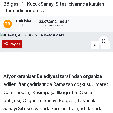
Bölgesi, 1. Küçük Sanayi Sitesi civarında kurulan
Magazin
iftar çadırlarında ...
Etkinlikler
TE BILISIM
23.07.2012 - 09:54
EDITÖR
YAYINLANMA
Paylaş
-
+
A
A
Afyonkarahisar Belediyesi tarafından organize
edilen iftar çadırlarında Ramazan coşkusu. İmaret
Camii arkası, Kasımpaşa İlköğretim Okulu
bahçesi, Organize Sanayi Bölgesi, 1. Küçük
Sanayi Sitesi civarında kurulan iftar çadırlarında