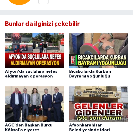
Bunlar da ilginizi çekebilir
Afyon’da suçlulara nefes
Bıçakçılarda Kurban
aldırmayan operasyon
Bayramı yoğunluğu
AGC’den Başkan Burcu
Afyonkarahisar
Köksal’a ziyaret
Belediyesinde idari