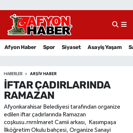
Afyon Haber
Siyaset
Afyon Haber
Spor
Siyaset
Asayiş Yaşam
S
Spor
Asayiş Yaşam
HABERLER
ARŞIV HABER
İFTAR ÇADIRLARINDA
Sağlık
RAMAZAN
Eğitim
Afyonkarahisar Belediyesi tarafından organize
Sivil Toplum
edilen iftar çadırlarında Ramazan
coşkusu.rnrnİmaret Camii arkası, Kasımpaşa
Ekonomi
İlköğretim Okulu bahçesi, Organize Sanayi