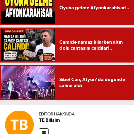
Oyuna gelme Afyonkarahisar!..
Camide namaz kılarken altın
dolu çantasını çaldılar!..
Sibel Can, Afyon'da düğünde
sahne aldı
EDITÖR HAKKINDA
TE Bilisim