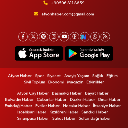
+90506 811 8659
afyonhaber.com@gmail.com
Afyon Haber
Spor
Siyaset
Asayiş Yaşam
Sağlık
Eğitim
Sivil Toplum
Ekonomi
Magazin
Etkinlikler
Afyon Çay Haber
Başmakçı Haber
Bayat Haber
Bolvadin Haber
Çobanlar Haber
Dazkırı Haber
Dinar Haber
Emirdağ Haber
Evciler Haber
Hocalar Haber
İhsaniye Haber
İscehisar Haber
Kızılören Haber
Sandıklı Haber
Sinanpaşa Haber
Şuhut Haber
Sultandağı haber