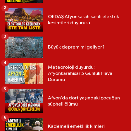
2
OEDAŞ Afyonkarahisar ili elektrik
kesintileri duyurusu
3
Büyük deprem mi geliyor?
4
Meteoroloji duyurdu:
Afyonkarahisar 5 Günlük Hava
Durumu
5
Afyon’da dört yaşındaki çocuğun
şüpheli ölümü
6
Kademeli emeklilik kimleri