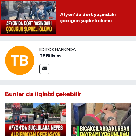
Afyon’da dört yaşındaki
çocuğun şüpheli ölümü
EDITÖR HAKKINDA
TE Bilisim
Bunlar da ilginizi çekebilir