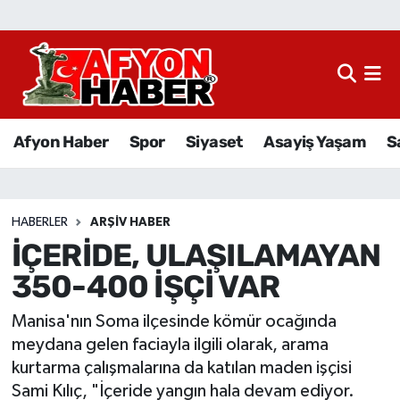
Afyon Haber
Siyaset
Afyon Haber
Spor
Siyaset
Asayiş Yaşam
S
Spor
Asayiş Yaşam
HABERLER
ARŞIV HABER
İÇERİDE, ULAŞILAMAYAN
Sağlık
350-400 İŞÇİ VAR
Eğitim
Manisa'nın Soma ilçesinde kömür ocağında
Sivil Toplum
meydana gelen faciayla ilgili olarak, arama
kurtarma çalışmalarına da katılan maden işçisi
Ekonomi
Sami Kılıç, "İçeride yangın hala devam ediyor.