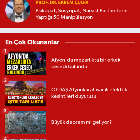
PROF. DR. EKREM ÇULFA
Psikopat, Sosyopat, Narsist Partnerlerin
Yaptığı 50 Manipülasyon
En Çok Okunanlar
1
Afyon'da mezarlıkta bir erkek
cesedi bulundu
2
OEDAŞ Afyonkarahisar ili elektrik
kesintileri duyurusu
3
Büyük deprem mi geliyor?
4