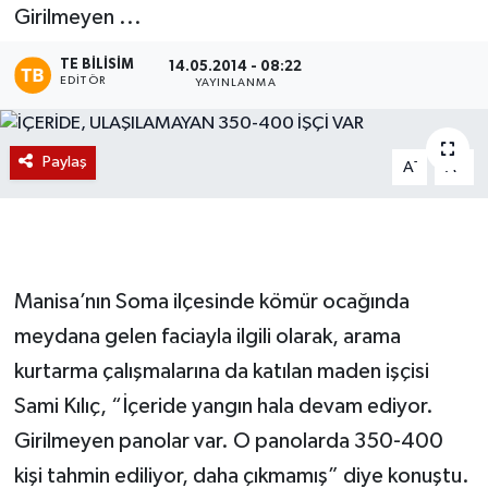
Girilmeyen ...
Magazin
TE BILISIM
14.05.2014 - 08:22
EDITÖR
YAYINLANMA
Etkinlikler
Paylaş
-
+
A
A
Manisa’nın Soma ilçesinde kömür ocağında
meydana gelen faciayla ilgili olarak, arama
kurtarma çalışmalarına da katılan maden işçisi
Sami Kılıç, “İçeride yangın hala devam ediyor.
Girilmeyen panolar var. O panolarda 350-400
kişi tahmin ediliyor, daha çıkmamış” diye konuştu.