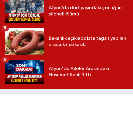
Afyon’da dört yaşındaki çocuğun
şüpheli ölümü
5
Bakanlık açıkladı: İşte tağşiş yapılan
3 sucuk markası!..
6
Afyon'da Aileler Arasındaki
Husumet Kanlı Bitti