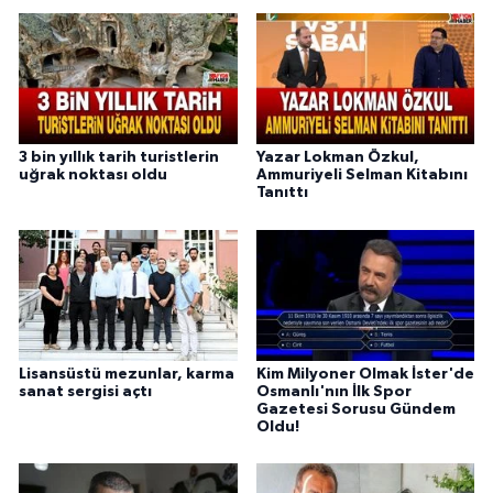
3 bin yıllık tarih turistlerin
Yazar Lokman Özkul,
uğrak noktası oldu
Ammuriyeli Selman Kitabını
Tanıttı
Lisansüstü mezunlar, karma
Kim Milyoner Olmak İster'de
sanat sergisi açtı
Osmanlı'nın İlk Spor
Gazetesi Sorusu Gündem
Oldu!