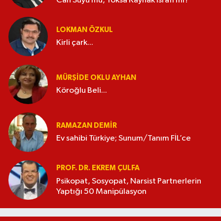
Can Suyu mu, Yoksa Kaynak İsrafı mı?
LOKMAN ÖZKUL
Kirli çark...
MÜRŞIDE OKLU AYHAN
Köroğlu Beli...
RAMAZAN DEMİR
Ev sahibi Türkiye; Sunum/Tanım FİL’ce
PROF. DR. EKREM ÇULFA
Psikopat, Sosyopat, Narsist Partnerlerin
Yaptığı 50 Manipülasyon