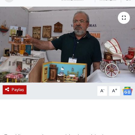
Magazin
Etkinlikler
Paylaş
-
+
A
A