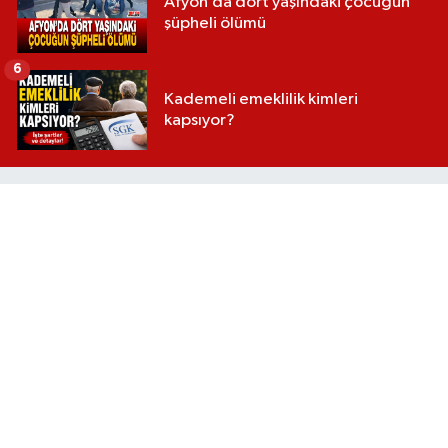
Afyon’da dört yaşındaki çocuğun
şüpheli ölümü
6
Kademeli emeklilik kimleri
kapsıyor?