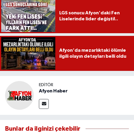
LGS sonucu Afyon'daki Fen
Liselerinde lider değişti!..
Afyon'da mezarlıktaki ölümle
ilgili olayın detayları belli oldu
EDITÖR
Afyon Haber
Bunlar da ilginizi çekebilir