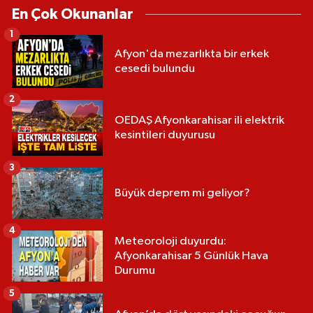
En Çok Okunanlar
1
Afyon'da mezarlıkta bir erkek
cesedi bulundu
2
OEDAŞ Afyonkarahisar ili elektrik
kesintileri duyurusu
3
Büyük deprem mi geliyor?
4
Meteoroloji duyurdu:
Afyonkarahisar 5 Günlük Hava
Durumu
5