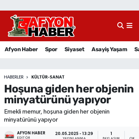
Afyon Haber
Siyaset
Afyon Haber
Spor
Siyaset
Asayiş Yaşam
S
Spor
Asayiş Yaşam
HABERLER
KÜLTÜR-SANAT
Hoşuna giden her objenin
Sağlık
minyatürünü yapıyor
Eğitim
Emekli memur, hoşuna giden her objenin
Sivil Toplum
minyatürünü yapıyor
AFYON HABER
Ekonomi
20.05.2025 - 13:29
1
EDITÖR
YAYINLANMA
PAYLAŞIM
OKUN