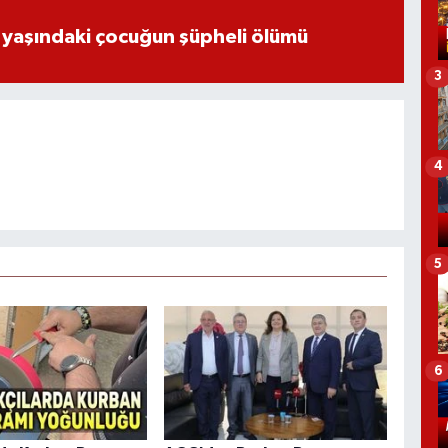
 yaşındaki çocuğun şüpheli ölümü
3
4
5
6