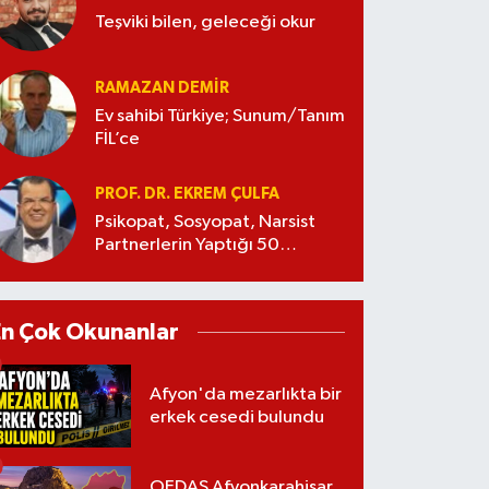
Teşviki bilen, geleceği okur
RAMAZAN DEMİR
Ev sahibi Türkiye; Sunum/Tanım
FİL’ce
PROF. DR. EKREM ÇULFA
Psikopat, Sosyopat, Narsist
Partnerlerin Yaptığı 50
Manipülasyon
En Çok Okunanlar
Afyon'da mezarlıkta bir
erkek cesedi bulundu
OEDAŞ Afyonkarahisar