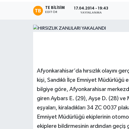
TE BILISIM
17.04.2014 - 19:43
Magazin
EDITÖR
YAYINLANMA
Etkinlikler
Afyonkarahisar‘da hırsızlık olayını ge
kişi, Sandıklı İlçe Emniyet Müdürlüğü 
bilgiye göre, Afyonkarahisar merkezde
giren Aybars E. (29), Ayşe D. (28) ve 
eşyaları, kiraladıkları 34 ZC 0037 pla
Emniyet Müdürlüğü ekiplerinin otomobil 
ekiplere bildirmesinin ardından geçiş