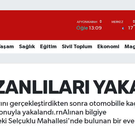
17
Öğle
13:09
Yaşam
Sağlık
Eğitim
Sivil Toplum
Ekonomi
Mag
 ZANLILARI YA
ını gerçekleştirdikten sonra otomobille kaç
nuyla yakalandı.rnAlınan bilgiye
i Selçuklu Mahallesi'nde bulunan bir eve g