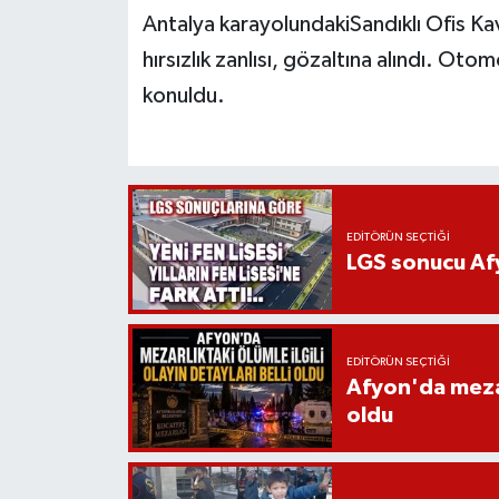
Antalya karayolundakiSandıklı Ofis Ka
hırsızlık zanlısı, gözaltına alındı. Oto
konuldu.
EDITÖRÜN SEÇTIĞI
LGS sonucu Afy
EDITÖRÜN SEÇTIĞI
Afyon'da mezarl
oldu