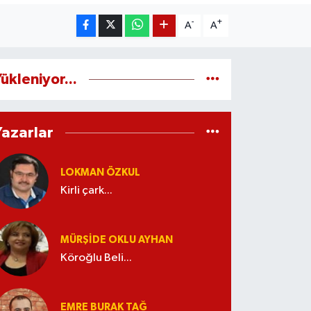
-
+
A
A
ükleniyor...
Yazarlar
LOKMAN ÖZKUL
Kirli çark...
MÜRŞIDE OKLU AYHAN
Köroğlu Beli...
EMRE BURAK TAĞ