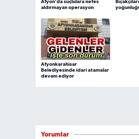
Afyon’da suçlulara nefes
Bıçakçıla
aldırmayan operasyon
yoğunluğ
Afyonkarahisar
Belediyesinde idari atamalar
devam ediyor
Yorumlar