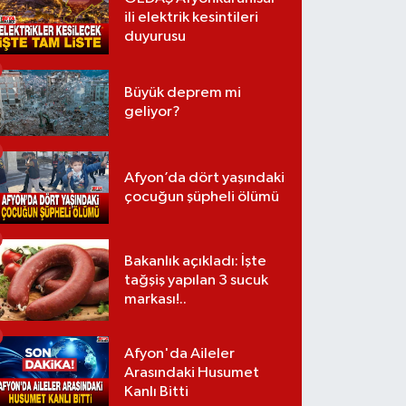
ili elektrik kesintileri
duyurusu
Büyük deprem mi
geliyor?
Afyon’da dört yaşındaki
çocuğun şüpheli ölümü
Bakanlık açıkladı: İşte
tağşiş yapılan 3 sucuk
markası!..
Afyon'da Aileler
Arasındaki Husumet
Kanlı Bitti