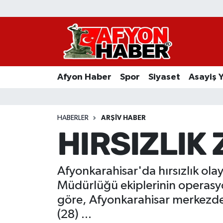
Afyon Haber
Siyaset
Afyon Haber
Spor
Siyaset
Asayiş 
Spor
Asayiş Yaşam
HABERLER
ARŞIV HABER
HIRSIZLIK
Sağlık
Eğitim
Afyonkarahisar'da hırsızlık olay
Müdürlüğü ekiplerinin operasyo
Sivil Toplum
göre, Afyonkarahisar merkezdek
(28) ...
Ekonomi