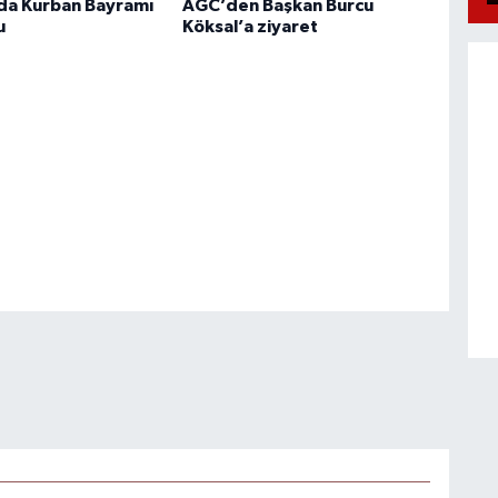
rda Kurban Bayramı
AGC’den Başkan Burcu
u
Köksal’a ziyaret