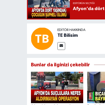
EDITÖRÜN SEÇTIĞI
Afyon’da dört
EDITÖR HAKKINDA
TE Bilisim
Bunlar da ilginizi çekebilir