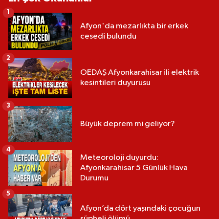
1
Afyon'da mezarlıkta bir erkek
cesedi bulundu
2
OEDAŞ Afyonkarahisar ili elektrik
kesintileri duyurusu
3
Büyük deprem mi geliyor?
4
Meteoroloji duyurdu:
Afyonkarahisar 5 Günlük Hava
Durumu
5
Afyon’da dört yaşındaki çocuğun
şüpheli ölümü