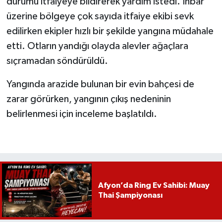
durumu itfaiyeye bildirerek yardım istedi. İhbar
üzerine bölgeye çok sayıda itfaiye ekibi sevk
edilirken ekipler hızlı bir şekilde yangına müdahale
etti. Otların yandığı olayda alevler ağaçlara
sıçramadan söndürüldü.
Yangında arazide bulunan bir evin bahçesi de
zarar görürken, yangının çıkış nedeninin
belirlenmesi için inceleme başlatıldı.
Afyon’da Ring Ev Sahibi: Muay
Thai Şampiyonası