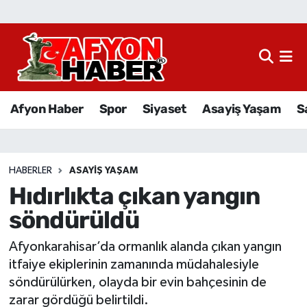
Afyon Haber
Siyaset
Afyon Haber
Spor
Siyaset
Asayiş Yaşam
S
Spor
Asayiş Yaşam
HABERLER
ASAYIŞ YAŞAM
Hıdırlıkta çıkan yangın
Sağlık
söndürüldü
Eğitim
Afyonkarahisar’da ormanlık alanda çıkan yangın
Sivil Toplum
itfaiye ekiplerinin zamanında müdahalesiyle
söndürülürken, olayda bir evin bahçesinin de
Ekonomi
zarar gördüğü belirtildi.