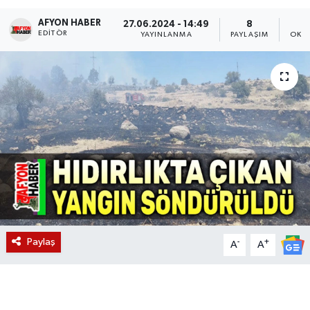
AFYON HABER
Magazin
27.06.2024 - 14:49
8
EDITÖR
YAYINLANMA
PAYLAŞIM
OKU
Etkinlikler
Paylaş
-
+
A
A