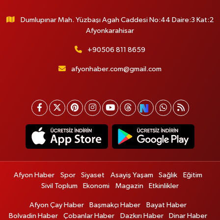
Dumlupınar Mah. Yüzbaşı Agah Caddesi No:44 Daire:3 Kat:2
Afyonkarahisar
+90506 811 8659
afyonhaber.com@gmail.com
Afyon Haber
Spor
Siyaset
Asayiş Yaşam
Sağlık
Eğitim
Sivil Toplum
Ekonomi
Magazin
Etkinlikler
Afyon Çay Haber
Başmakçı Haber
Bayat Haber
Bolvadin Haber
Çobanlar Haber
Dazkırı Haber
Dinar Haber