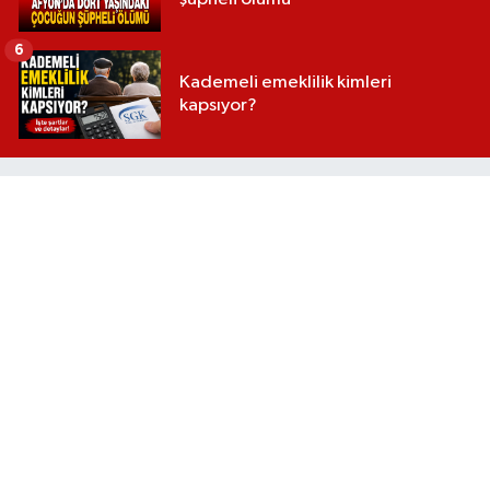
6
Kademeli emeklilik kimleri
kapsıyor?