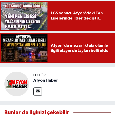
LGS sonucu Afyon'daki Fen
Liselerinde lider değişti!..
Afyon'da mezarlıktaki ölümle
ilgili olayın detayları belli oldu
EDITÖR
Afyon Haber
Bunlar da ilginizi çekebilir