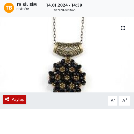
TE BILISIM
14.01.2024 - 14:39
EDITÖR
Magazin
YAYINLANMA
Etkinlikler
Paylaş
-
+
A
A