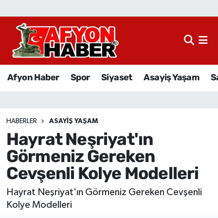
Afyon Haber
Siyaset
Afyon Haber
Spor
Siyaset
Asayiş Yaşam
S
Spor
Asayiş Yaşam
HABERLER
ASAYIŞ YAŞAM
Hayrat Neşriyat'ın
Sağlık
Görmeniz Gereken
Eğitim
Cevşenli Kolye Modelleri
Sivil Toplum
Hayrat Neşriyat'ın Görmeniz Gereken Cevşenli
Kolye Modelleri
Ekonomi