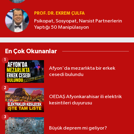
PROF. DR. EKREM ÇULFA
Psikopat, Sosyopat, Narsist Partnerlerin
Yaptığı 50 Manipülasyon
En Çok Okunanlar
1
Afyon'da mezarlıkta bir erkek
cesedi bulundu
2
OEDAŞ Afyonkarahisar ili elektrik
kesintileri duyurusu
3
Büyük deprem mi geliyor?