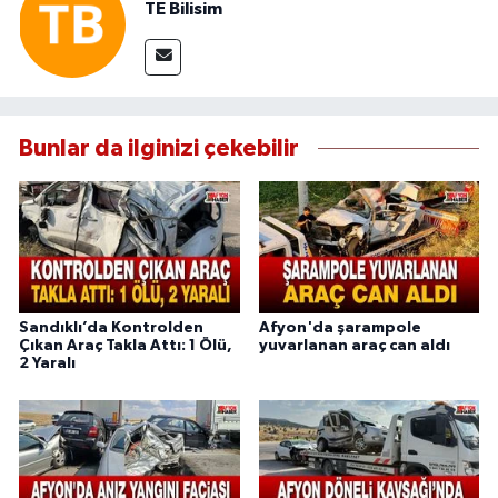
TE Bilisim
Bunlar da ilginizi çekebilir
Sandıklı’da Kontrolden
Afyon'da şarampole
Çıkan Araç Takla Attı: 1 Ölü,
yuvarlanan araç can aldı
2 Yaralı