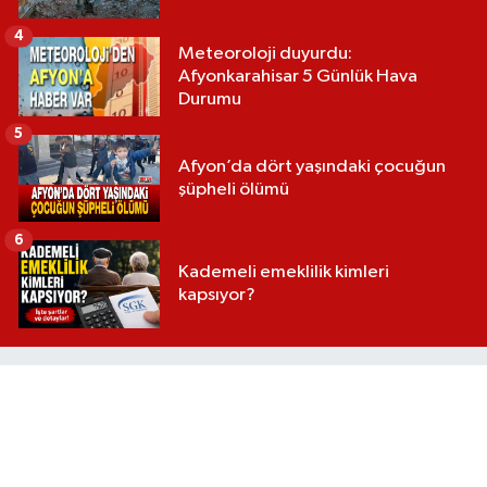
4
Meteoroloji duyurdu:
Afyonkarahisar 5 Günlük Hava
Durumu
5
Afyon’da dört yaşındaki çocuğun
şüpheli ölümü
6
Kademeli emeklilik kimleri
kapsıyor?