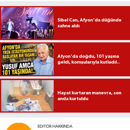
Sibel Can, Afyon'da düğünde
sahne aldı
Afyon'da doğdu, 101 yaşına
geldi, komşularıyla kutladı!..
Hayat kurtaran manevra, son
anda kurtuldu
EDITÖR HAKKINDA