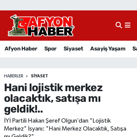
Afyon Haber
Siyaset
Afyon Haber
Spor
Siyaset
Asayiş Yaşam
S
Spor
Asayiş Yaşam
HABERLER
SIYASET
Hani lojistik merkez
Sağlık
olacaktık, satışa mı
Eğitim
geldik!..
Sivil Toplum
İYİ Partili Hakan Şeref Olgun’dan "Lojistik
Merkez" İsyanı: "Hani Merkez Olacaktık, Satışa
Ekonomi
mı Geldik?"