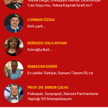
Teşvik Değil, Dönüşüm Gerek: Ekonomiye
Can Suyu mu, Yoksa Kaynak İsrafı mı?
LOKMAN ÖZKUL
Kirli çark...
MÜRŞIDE OKLU AYHAN
Köroğlu Beli...
RAMAZAN DEMİR
Ev sahibi Türkiye; Sunum/Tanım FİL’ce
PROF. DR. EKREM ÇULFA
Psikopat, Sosyopat, Narsist Partnerlerin
Yaptığı 50 Manipülasyon