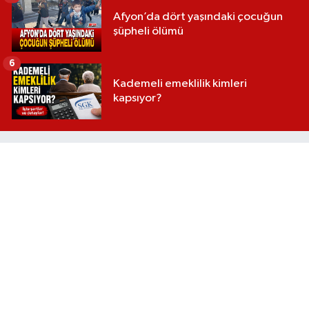
Afyon’da dört yaşındaki çocuğun
şüpheli ölümü
6
Kademeli emeklilik kimleri
kapsıyor?