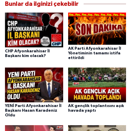
Bunlar da ilginizi çekebilir
AK Parti Afyonkarahisar İl
CHP Afyonkarahisar İl
Yönetiminin tamamı istifa
Başkanı kim olacak?
ettirildi
YENİ Parti Afyonkarahisar İl
AK gençlik toplantısını açık
Başkanı Hasan Karadeniz
havada yaptı
Oldu