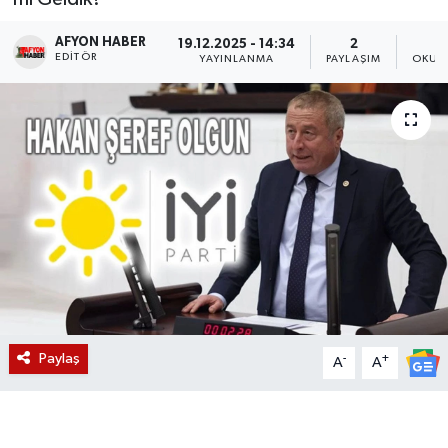
Magazin
AFYON HABER
19.12.2025 - 14:34
2
EDITÖR
YAYINLANMA
PAYLAŞIM
OKUN
Etkinlikler
Paylaş
-
+
A
A