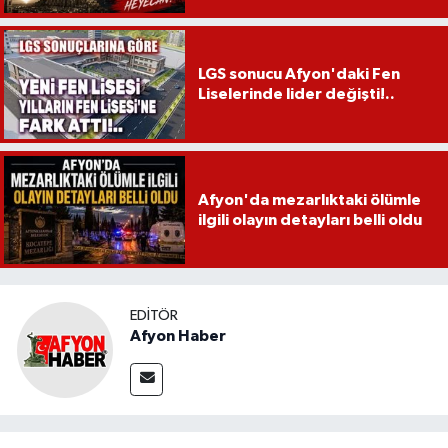
LGS sonucu Afyon'daki Fen
Liselerinde lider değişti!..
Afyon'da mezarlıktaki ölümle
ilgili olayın detayları belli oldu
EDITÖR
Afyon Haber