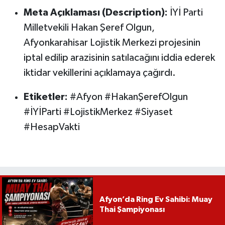
Meta Açıklaması (Description):
İYİ Parti
Milletvekili Hakan Şeref Olgun,
Afyonkarahisar Lojistik Merkezi projesinin
iptal edilip arazisinin satılacağını iddia ederek
iktidar vekillerini açıklamaya çağırdı.
Etiketler:
#Afyon #HakanŞerefOlgun
#İYİParti #LojistikMerkez #Siyaset
#HesapVakti
Afyon’da Ring Ev Sahibi: Muay
Thai Şampiyonası