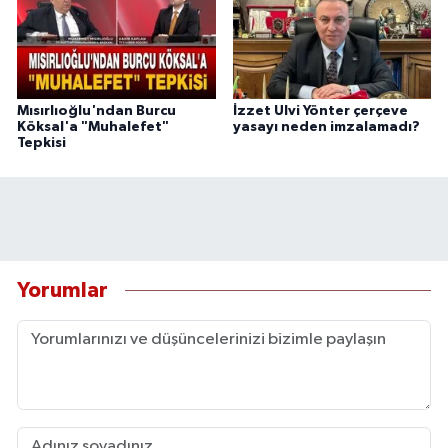
Mısırlıoğlu'ndan Burcu
İzzet Ulvi Yönter çerçeve
Köksal'a "Muhalefet"
yasayı neden imzalamadı?
Tepkisi
Yorumlar