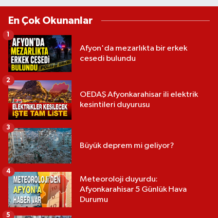
En Çok Okunanlar
1
Afyon'da mezarlıkta bir erkek
cesedi bulundu
2
OEDAŞ Afyonkarahisar ili elektrik
kesintileri duyurusu
3
Büyük deprem mi geliyor?
4
Meteoroloji duyurdu:
Afyonkarahisar 5 Günlük Hava
Durumu
5