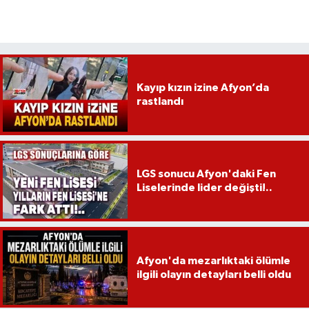
Kayıp kızın izine Afyon’da
rastlandı
LGS sonucu Afyon'daki Fen
Liselerinde lider değişti!..
Afyon'da mezarlıktaki ölümle
ilgili olayın detayları belli oldu