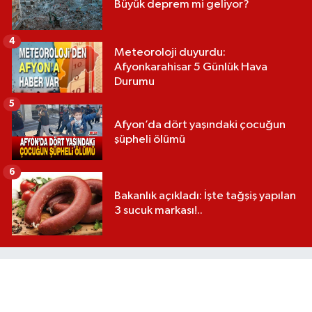
Büyük deprem mi geliyor?
4
Meteoroloji duyurdu:
Afyonkarahisar 5 Günlük Hava
Durumu
5
Afyon’da dört yaşındaki çocuğun
şüpheli ölümü
6
Bakanlık açıkladı: İşte tağşiş yapılan
3 sucuk markası!..