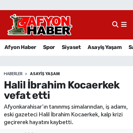
Afyon Haber
Siyaset
Afyon Haber
Spor
Siyaset
Asayiş Yaşam
S
Spor
Asayiş Yaşam
HABERLER
ASAYIŞ YAŞAM
Halil İbrahim Kocaerkek
Sağlık
vefat etti
Eğitim
Afyonkarahisar’ın tanınmış simalarından, iş adamı,
Sivil Toplum
eski gazeteci Halil İbrahim Kocaerkek, kalp krizi
geçirerek hayatını kaybetti.
Ekonomi