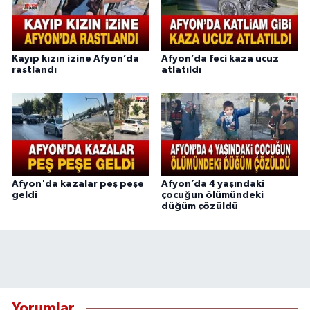
Kayıp kızın izine Afyon’da
Afyon’da feci kaza ucuz
rastlandı
atlatıldı
Afyon'da kazalar peş peşe
Afyon’da 4 yaşındaki
geldi
çocuğun ölümündeki
düğüm çözüldü
Yorumlar