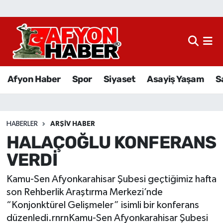
Afyon Haber
Siyaset
Afyon Haber
Spor
Siyaset
Asayiş Yaşam
S
Spor
Asayiş Yaşam
HABERLER
ARŞIV HABER
HALAÇOĞLU KONFERANS
Sağlık
VERDİ
Eğitim
Kamu-Sen Afyonkarahisar Şubesi geçtiğimiz hafta
Sivil Toplum
son Rehberlik Araştırma Merkezi’nde
“Konjonktürel Gelişmeler” isimli bir konferans
Ekonomi
düzenledi.rnrnKamu-Sen Afyonkarahisar Şubesi