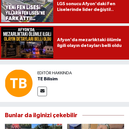
LGS sonucu Afyon'daki Fen
Liselerinde lider değişti!..
Afyon'da mezarlıktaki ölümle
ilgili olayın detayları belli oldu
EDITÖR HAKKINDA
TE Bilisim
Bunlar da ilginizi çekebilir