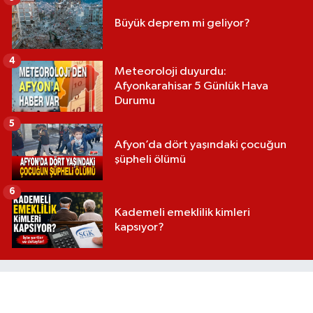
Büyük deprem mi geliyor?
4
Meteoroloji duyurdu:
Afyonkarahisar 5 Günlük Hava
Durumu
5
Afyon’da dört yaşındaki çocuğun
şüpheli ölümü
6
Kademeli emeklilik kimleri
kapsıyor?