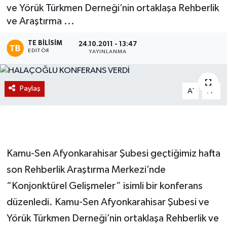
ve Yörük Türkmen Derneği’nin ortaklaşa Rehberlik
Magazin
ve Araştırma ...
Etkinlikler
TE BILISIM
24.10.2011 - 13:47
EDITÖR
YAYINLANMA
Paylaş
-
+
A
A
Kamu-Sen Afyonkarahisar Şubesi geçtiğimiz hafta
son Rehberlik Araştırma Merkezi’nde
“Konjonktürel Gelişmeler” isimli bir konferans
düzenledi. Kamu-Sen Afyonkarahisar Şubesi ve
Yörük Türkmen Derneği’nin ortaklaşa Rehberlik ve