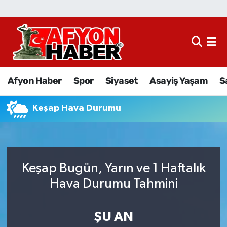
Afyon Haber
Siyaset
Afyon Haber
Spor
Siyaset
Asayiş Yaşam
S
Spor
Keşap Hava Durumu
Asayiş Yaşam
Sağlık
Keşap Bugün, Yarın ve 1 Haftalık
Eğitim
Hava Durumu Tahmini
Sivil Toplum
ŞU AN
Ekonomi