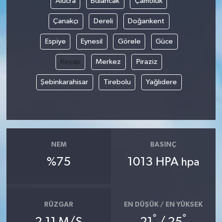
Alucra
Bulancak
Çamoluk
Çanakçı
Dereli
Doğankent
Espiye
Eynesil
Görele
Güce
Keşap
Merkez
Piraziz
Şebinkarahisar
Tirebolu
Yağlıdere
NEM
BASINÇ
%75
1013 HPA
hpa
RÜZGAR
EN DÜŞÜK / EN YÜKSEK
°
°
2.11 M/S
21
/ 25