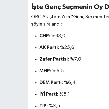
İşte Genç Seçmenin Oy Da
ORC Araştırma'nın "Genç Seçmen Terci
şöyle sıralandı:
CHP:
%33,0
AK Parti:
%25,6
Zafer Partisi:
%7,0
MHP:
%6,5
DEM Parti:
%6,4
İYİ Parti:
%5,1
TİP:
%3,5