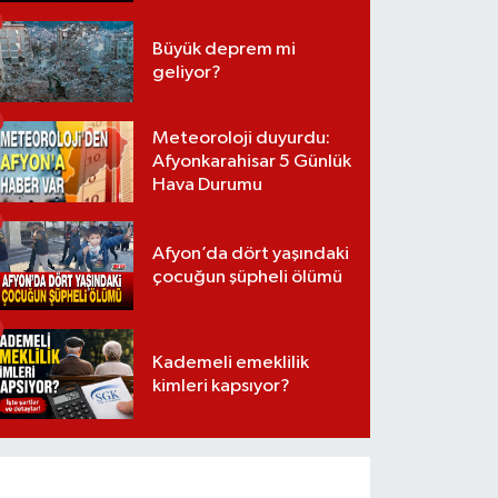
Büyük deprem mi
geliyor?
Meteoroloji duyurdu:
Afyonkarahisar 5 Günlük
Hava Durumu
Afyon’da dört yaşındaki
çocuğun şüpheli ölümü
Kademeli emeklilik
kimleri kapsıyor?