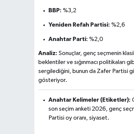
BBP:
%3,2
Yeniden Refah Partisi:
%2,6
Anahtar Parti:
%2,0
Analiz:
Sonuçlar, genç seçmenin klasi
beklentiler ve sığınmacı politikaları g
sergilediğini, bunun da Zafer Partisi gi
gösteriyor.
Anahtar Kelimeler (Etiketler):
O
son seçim anketi 2026, genç seçm
Partisi oy oranı, siyaset.