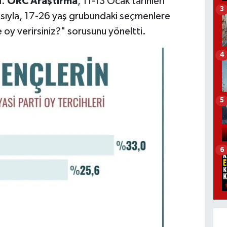
ı.
ORC Araştırma
, 11-13 Ocak tarihleri
3
asıyla, 17-26 yaş grubundaki seçmenlere
 oy verirsiniz?" sorusunu yöneltti.
4
5
6