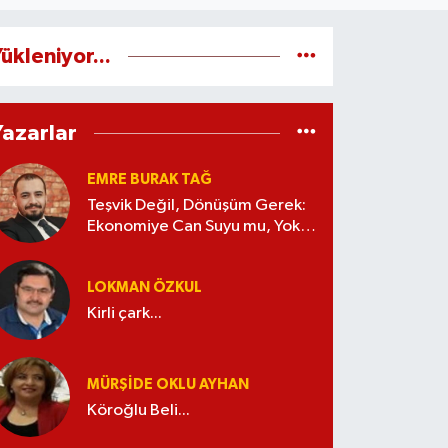
ükleniyor...
Yazarlar
EMRE BURAK TAĞ
Teşvik Değil, Dönüşüm Gerek:
Ekonomiye Can Suyu mu, Yoksa
Kaynak İsrafı mı?
LOKMAN ÖZKUL
Kirli çark...
MÜRŞIDE OKLU AYHAN
Köroğlu Beli...