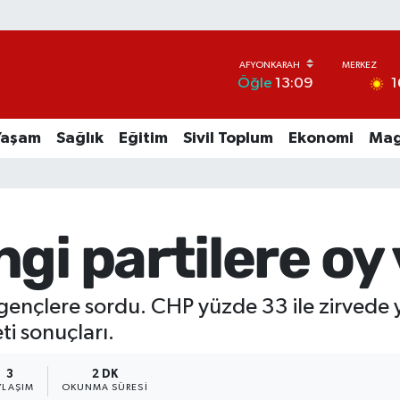
1
Öğle
13:09
Yaşam
Sağlık
Eğitim
Sivil Toplum
Ekonomi
Mag
gi partilere oy 
ençlere sordu. CHP yüzde 33 ile zirvede yer
ti sonuçları.
3
2 DK
YLAŞIM
OKUNMA SÜRESI