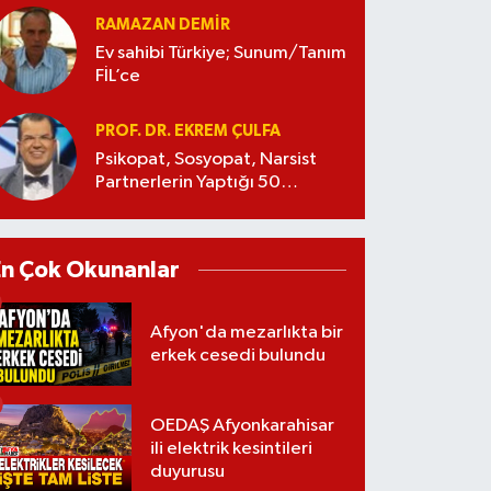
RAMAZAN DEMİR
Ev sahibi Türkiye; Sunum/Tanım
FİL’ce
PROF. DR. EKREM ÇULFA
Psikopat, Sosyopat, Narsist
Partnerlerin Yaptığı 50
Manipülasyon
En Çok Okunanlar
Afyon'da mezarlıkta bir
erkek cesedi bulundu
OEDAŞ Afyonkarahisar
ili elektrik kesintileri
duyurusu