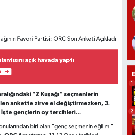
şağının Favori Partisi: ORC Son Anketi Açıkladı
lantısını açık havada yaptı
e
1
aralığındaki "Z Kuşağı" seçmenlerin
ilen ankette zirve el değiştirmezken, 3.
2
 İşte gençlerin oy tercihleri...
nularından biri olan "genç seçmenin eğilimi"