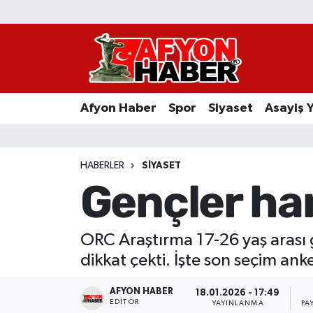
Afyon Haber
Siyaset
Afyon Haber
Spor
Siyaset
Asayiş 
Spor
Asayiş Yaşam
HABERLER
SIYASET
Gençler han
Sağlık
Eğitim
ORC Araştırma 17-26 yaş arası g
dikkat çekti. İşte son seçim anke
Sivil Toplum
AFYON HABER
18.01.2026 - 17:49
Ekonomi
EDITÖR
YAYINLANMA
PA