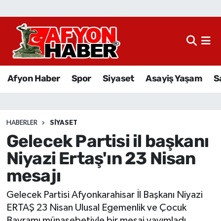
Afyon Haber
Siyaset
Afyon Haber
Spor
Siyaset
Asayiş Yaşam
S
Spor
Asayiş Yaşam
HABERLER
SIYASET
Gelecek Partisi il başkanı
Sağlık
Niyazi Ertaş'ın 23 Nisan
Eğitim
mesajı
Sivil Toplum
Gelecek Partisi Afyonkarahisar İl Başkanı Niyazi
ERTAŞ 23 Nisan Ulusal Egemenlik ve Çocuk
Ekonomi
Bayramı münasebetiyle bir mesaj yayımladı.