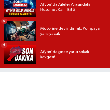
Afyon'da Aileler Arasındaki
Husumet Kanlı Bitti
5
Motorine dev indirim!.. Pompaya
yansıyacak
6
Afyon'da gece yarısı sokak
kavgası!..