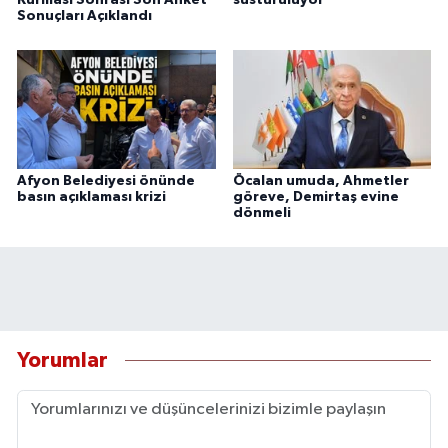
Kurması Sonrası Son Anket
susturuluyor”
Sonuçları Açıklandı
Afyon Belediyesi önünde
Öcalan umuda, Ahmetler
basın açıklaması krizi
göreve, Demirtaş evine
dönmeli
Yorumlar