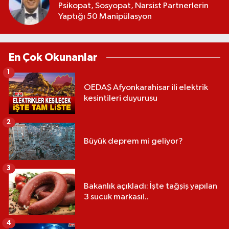
Psikopat, Sosyopat, Narsist Partnerlerin
Yaptığı 50 Manipülasyon
En Çok Okunanlar
1
OEDAŞ Afyonkarahisar ili elektrik
kesintileri duyurusu
2
Büyük deprem mi geliyor?
3
Bakanlık açıkladı: İşte tağşiş yapılan
3 sucuk markası!..
4