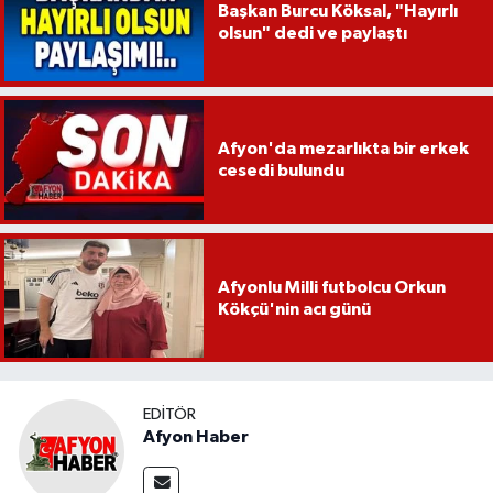
Başkan Burcu Köksal, "Hayırlı
olsun" dedi ve paylaştı
Afyon'da mezarlıkta bir erkek
cesedi bulundu
Afyonlu Milli futbolcu Orkun
Kökçü'nin acı günü
EDITÖR
Afyon Haber