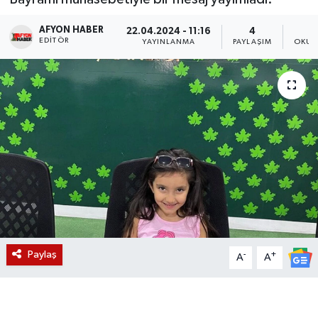
Magazin
AFYON HABER
22.04.2024 - 11:16
4
EDITÖR
YAYINLANMA
PAYLAŞIM
OKUN
Etkinlikler
Paylaş
-
+
A
A