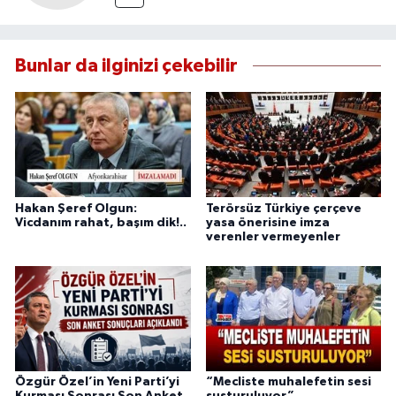
Bunlar da ilginizi çekebilir
Hakan Şeref Olgun:
Terörsüz Türkiye çerçeve
Vicdanım rahat, başım dik!..
yasa önerisine imza
verenler vermeyenler
Özgür Özel’in Yeni Parti’yi
“Mecliste muhalefetin sesi