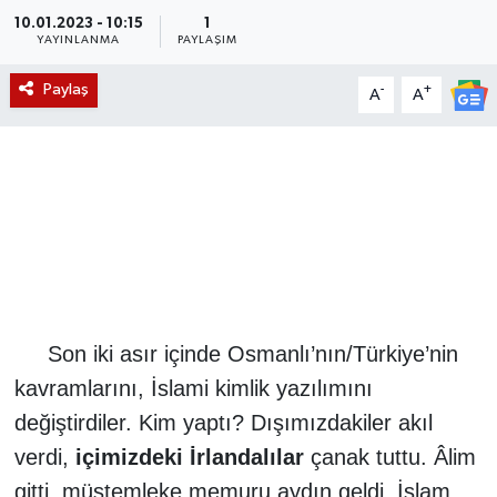
10.01.2023 - 10:15
1
Magazin
YAYINLANMA
PAYLAŞIM
Paylaş
-
+
A
A
Etkinlikler
Son iki asır içinde Osmanlı’nın/Türkiye’nin
kavramlarını, İslami kimlik yazılımını
değiştirdiler. Kim yaptı? Dışımızdakiler akıl
verdi,
içimizdeki İrlandalılar
çanak tuttu. Âlim
gitti, müstemleke memuru aydın geldi. İslam,