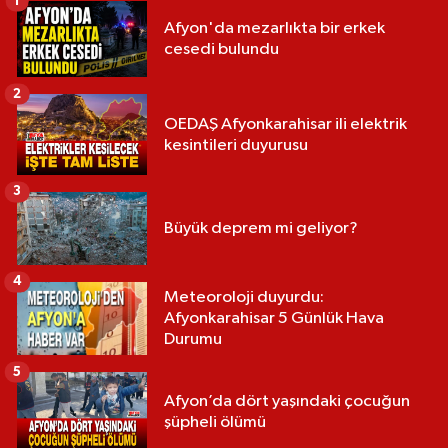
1
Afyon'da mezarlıkta bir erkek
cesedi bulundu
2
OEDAŞ Afyonkarahisar ili elektrik
kesintileri duyurusu
3
Büyük deprem mi geliyor?
4
Meteoroloji duyurdu:
Afyonkarahisar 5 Günlük Hava
Durumu
5
Afyon’da dört yaşındaki çocuğun
şüpheli ölümü