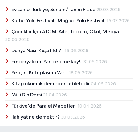
Ev sahibi Türkiye; Sunum/Tanım FİL’ce
29.07.2026
Kültür Yolu Festivali: Mağlup Yolu Festivali
15.07.2026
Çocuklar İçin ATOM: Aile, Toplum, Okul, Medya
30.06.2026
Dünya Nasıl Kuşatıldı?..
16.06.2026
Emperyalizm: Yan cebime koy!..
31.05.2026
Yetişin, Kutuplaşma Var!..
18.05.2026
Kitap okumak demirden leblebidir
04.05.2026
Milli Din Dersi
21.04.2026
Türkiye’de Paralel Mabetler..
10.04.2026
İlahiyat ne demektir?
30.03.2026