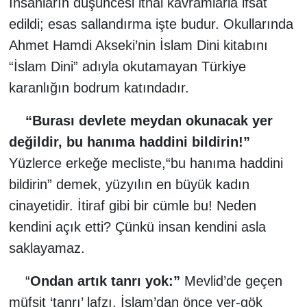
İnsanların düşüncesi ithal kavramlarla ifsat
edildi; esas sallandırma işte budur. Okullarında
Ahmet Hamdi Akseki’nin İslam Dini kitabını
“İslam Dini” adıyla okutamayan Türkiye
karanlığın bodrum katındadır.
“Burası devlete meydan okunacak yer
değildir, bu hanıma haddini bildirin!”
Yüzlerce erkeğe mecliste,“bu hanıma haddini
bildirin” demek, yüzyılın en büyük kadın
cinayetidir. İtiraf gibi bir cümle bu! Neden
kendini açık etti? Çünkü insan kendini asla
saklayamaz.
“
Ondan artık tanrı yok:”
Mevlid’de geçen
müfsit ‘tanrı’ lafzı, İslam’dan önce yer-gök