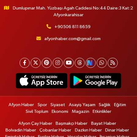
Dumlupınar Mah. Yüzbaşı Agah Caddesi No:44 Daire:3 Kat:2
Afyonkarahisar
+90506 811 8659
afyonhaber.com@gmail.com
Afyon Haber
Spor
Siyaset
Asayiş Yaşam
Sağlık
Eğitim
Sivil Toplum
Ekonomi
Magazin
Etkinlikler
Afyon Çay Haber
Başmakçı Haber
Bayat Haber
Bolvadin Haber
Çobanlar Haber
Dazkırı Haber
Dinar Haber
Emirdağ Haber
Evciler Haber
Hocalar Haber
İhsaniye Haber