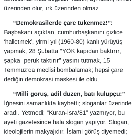
üzerinden olur, ırk üzerinden olmaz.
“Demokrasilerde çare tükenmez!”:
Başbakanı açıktan, cumhurbaşkanını gizlice
‘halletmek’, yirmi yıl (1960-80) kanlı yürüyüş
yapmak, 28 Şubatta “YÖK kapıdan baktırır,
şapka- peruk taktırır” yasını tutmak, 15
Temmuz’da meclisi bombalamak; hepsi çare
dediğin demokrasi maskesi ile oldu.
“Milli görüş, adil düzen, batı kulüpçü:”
İğnesini samanlıkta kaybetti; sloganlar üzerinde
aradı. Yetmedi; “Kuran-İsra/81” yazmıyor, bu
ayeti gazetesinde hala slogan yapıyor. Slogan,
ideolojilerin makyajıdır. İslami görüş diyemedi;