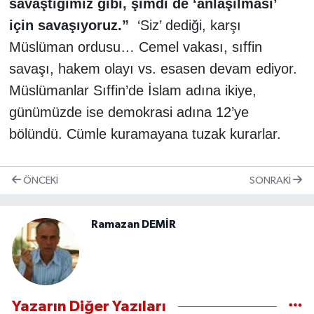
savaştığımız gibi, şimdi de ‘anlaşılması’
için savaşıyoruz.”
‘Siz’ dediği, karşı
Müslüman ordusu… Cemel vakası, sıffin
savaşı, hakem olayı vs. esasen devam ediyor.
Müslümanlar Sıffin’de İslam adına ikiye,
günümüzde ise demokrasi adına 12’ye
bölündü. Cümle kuramayana tuzak kurarlar.
ÖNCEKI
SONRAKI
Ramazan DEMİR
Yazarın Diğer Yazıları