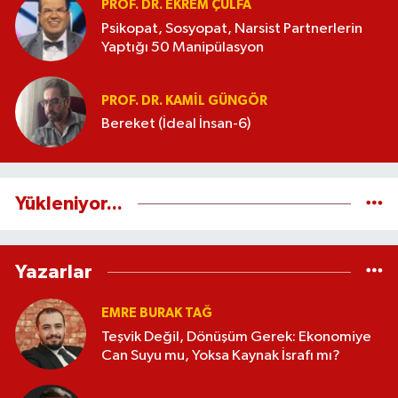
PROF. DR. EKREM ÇULFA
Psikopat, Sosyopat, Narsist Partnerlerin
Yaptığı 50 Manipülasyon
PROF. DR. KAMIL GÜNGÖR
Bereket (İdeal İnsan-6)
Yükleniyor...
Yazarlar
EMRE BURAK TAĞ
Teşvik Değil, Dönüşüm Gerek: Ekonomiye
Can Suyu mu, Yoksa Kaynak İsrafı mı?