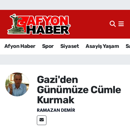
Afyon Haber
Siyaset
Afyon Haber
Spor
Siyaset
Asayiş Yaşam
S
Spor
Asayiş Yaşam
Gazi'den
Sağlık
Günümüze Cümle
Eğitim
Kurmak
RAMAZAN DEMİR
Sivil Toplum
Ekonomi