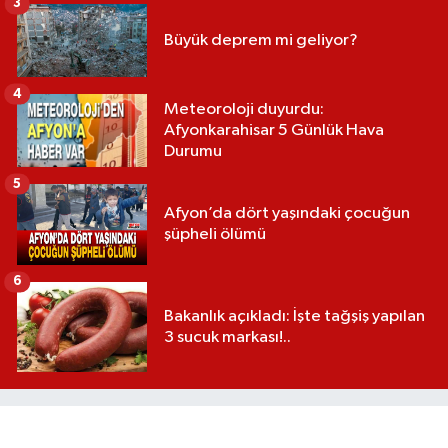
3
Büyük deprem mi geliyor?
4
Meteoroloji duyurdu:
Afyonkarahisar 5 Günlük Hava
Durumu
5
Afyon’da dört yaşındaki çocuğun
şüpheli ölümü
6
Bakanlık açıkladı: İşte tağşiş yapılan
3 sucuk markası!..