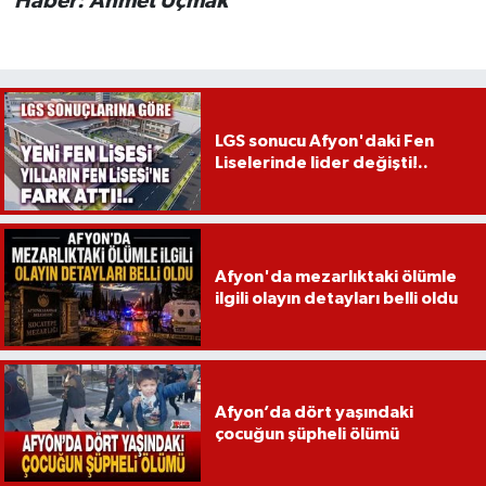
Haber: Ahmet Uçmak
LGS sonucu Afyon'daki Fen
Liselerinde lider değişti!..
Afyon'da mezarlıktaki ölümle
ilgili olayın detayları belli oldu
Afyon’da dört yaşındaki
çocuğun şüpheli ölümü