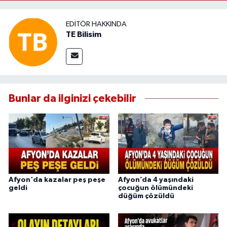
EDITÖR HAKKINDA
TE Bilisim
Bunlar da ilginizi çekebilir
Afyon'da kazalar peş peşe
Afyon’da 4 yaşındaki
geldi
çocuğun ölümündeki
düğüm çözüldü