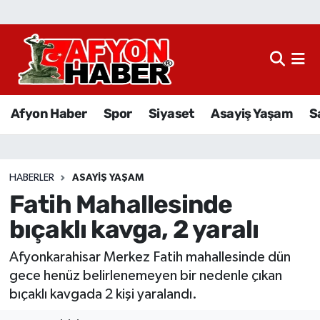
Afyon Haber
Siyaset
Afyon Haber
Spor
Siyaset
Asayiş Yaşam
S
Spor
Asayiş Yaşam
HABERLER
ASAYIŞ YAŞAM
Fatih Mahallesinde
Sağlık
bıçaklı kavga, 2 yaralı
Eğitim
Afyonkarahisar Merkez Fatih mahallesinde dün
Sivil Toplum
gece henüz belirlenemeyen bir nedenle çıkan
bıçaklı kavgada 2 kişi yaralandı.
Ekonomi